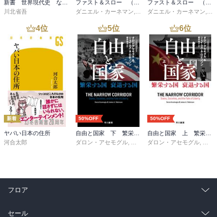
新書 世界現代史 なぜ「力こそ正義」はよみがえったのか
ファスト＆スロー （下）
ファスト＆スロー （上）
川北省吾
ダニエル・カーネマン
,
村井章子
ダニエル・カーネマン
,
村
4
位
5
位
6
位
新着
50%OFF
50%OFF
ヤバい日本の住所
自由と国家 下 繁栄する国 衰退する国
自由と国家 上 繁栄する国 衰退する国
河合太郎
ダロン・アセモグル
,
ジェイムズ・Ａ・ロビンソン
ダロン・アセモグル
,
ジェ
,
櫻
フロア
総合
コミック
セール