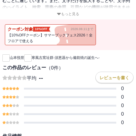
むことに適しています。また、文字だけを拡大することや、文字列
のハイライト、検索、辞書の参照、引用などの機能が使用できませ
ん。
もっと見る
「備前焼」が発達する以前、「邑久古窯址群」は須恵器の一大生産
クーポン対象
10%OFF
2026.08.11まで
拠点であった。備前焼のルーツを知ることもできる。
【10%OFFクーポン】サマーブックフェス2026！全
フロアで使える
新刊通知
山本悦世
寒風古窯址群-須恵器から備前焼の誕生へ-
この作品のレビュー
（
0
件）
--
レビューを書く
平均
0
0
0
0
0