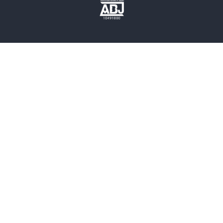
歴史・時代小説
文学
雑誌
グラビア写真集
ボーイズラブ
ティーンズラブ
人文・思想・歴史
社会・政治・法律
ビジネス・経済
サイエンス・テクノロジー
コンピュータ・情報
くらし・家庭
料理・酒
ファッション・美容・ダイエット
ホビー&カルチャー
スポーツ・アウトドア
地図・ガイド
エンターテイメント
芸術・アート
映画・音楽・演劇