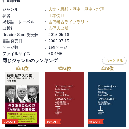
作品情報
ジャンル
:
人文・思想・歴史
-
歴史・地理
著者
:
山本悦世
掲載誌・レーベル
:
吉備考古ライブラリィ
出版社
:
吉備人出版
Reader Store発売日
:
2015.05.16
書誌発売日
:
2002.07.15
ページ数
:
169ページ
ファイルサイズ
:
66.4MB
同じジャンルのランキング
もっと見る
1
位
2
位
3
位
30%OFF
50%OFF
50%OFF