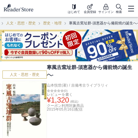
はじめて
会員登録
サインイン
検索
人文・思想・歴史
歴史・地理
寒風古窯址群-須恵器から備前焼の誕生へ-
寒風古窯址群-須恵器から備前焼の誕生
へ-
人文・思想・歴史
山本悦世(著)
/
吉備考古ライブラリィ
(
0
)
レビューを書く
¥
1,320
(税込)
クーポン利用対象商品
2015年05月16日
配信