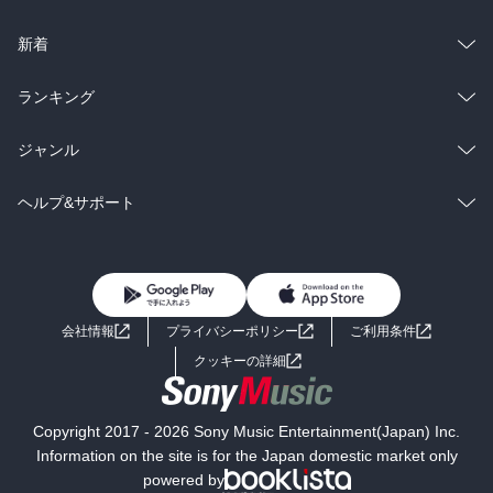
ラノベ
小説
総合
コミック
新着
雑誌・グラビア
ビジネス・実用
ラノベ
小説
総合
コミック
ランキング
BL・TL
雑誌・グラビア
ビジネス・実用
ラノベ
小説
総合
コミック
ジャンル
BL・TL
雑誌・グラビア
ビジネス・実用
ラノベ
小説
コミック
男性コミック
ヘルプ&サポート
BL・TL
雑誌・グラビア
ビジネス・実用
女性コミック
コミック誌
初めての方へ
ヘルプ
BL・TL
ライトノベル
男子向けラノベ
よくあるご質問
お問い合わせ
会社情報
プライバシーポリシー
ご利用条件
女子向けラノベ
小説
利用規約
クッキーの詳細
国内小説
海外小説
Copyright 2017 - 2026 Sony Music Entertainment(Japan) Inc.
ミステリー
SF
Information on the site is for the Japan domestic market only
powered by