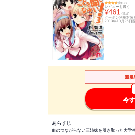
(
10
)
レビューを書く
¥
461
(税込)
クーポン利用対象
2013年10月25日
新規
今す
あらすじ
血のつながらない三姉妹を引き取った大学