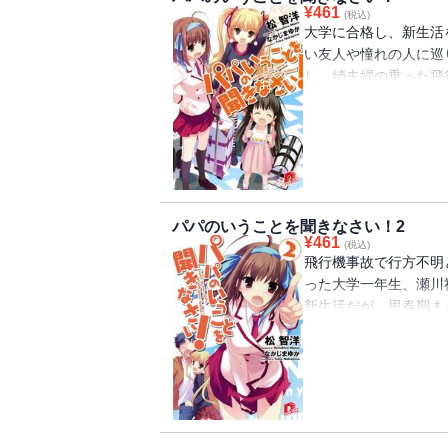
¥
461
(税込)
大学に合格し、新生活
い友人や憧れの人に巡
し、姉夫婦の乗った飛
変。一人暮らしの六畳
児のひなが同居するこ
期の少女達のパパにな
同居生活に、祐太を慕
動！ 愛と感動満載で
パパのいうことを聞きなさい！2
¥
461
(税込)
飛行機事故で行方不明
った大学一年生、瀬川
新生活だが、思春期ま
羽、まだ両親の事故を
の暮らしは波乱でいっ
学での人間模様も加わ
に!? 愛と感動満載
幕!!