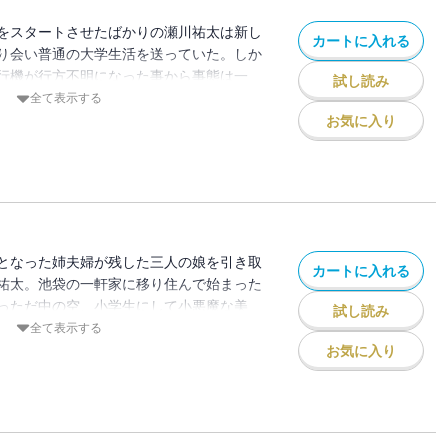
をスタートさせたばかりの瀬川祐太は新し
カートに入れる
り会い普通の大学生活を送っていた。しか
行機が行方不明になった事から事態は一
試し読み
間に、中学生の空、小学生の美羽、保育園
全て表示する
とになってしまったのだ！ いきなり思春
お気に入り
ってしまった祐太の運命は!? ドキドキの
う少女達に憧れの先輩との恋も絡んで大騒
贈るドタバタアットホームラブコメ開幕!!
となった姉夫婦が残した三人の娘を引き取
カートに入れる
祐太。池袋の一軒家に移り住んで始まった
っただ中の空、小学生にして小悪魔な美
試し読み
理解していない保育園児のひなの三姉妹と
全て表示する
ぱい！ 単位不足と学園祭、それに空の中
お気に入り
り、新米パパの運命と恋の行方はいか
で贈るドタバタアットホームラブコメ、第二