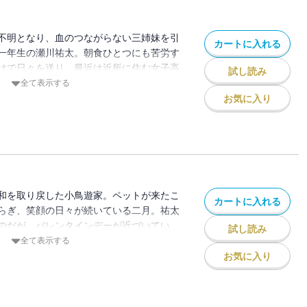
・・・・・・。優しさ満載で贈るアットホ
第四幕！
不明となり、血のつながらない三姉妹を引
カートに入れる
一年生の瀬川祐太。朝食ひとつにも苦労す
けで日々を送り、最近は近所に住む女子高
試し読み
てくれていた。激変する生活で留年しかけ
全て表示する
てほっとしている祐太を、同じ専攻の学生
お気に入り
困惑する祐太は、さらにバイト先から童顔
かる。ペットを飼いたいと思っていた三女
羽は、必ず別れる日が来ると心配顔なのだ
さ満載で贈るドタバタアットホームラブコ
和を取り戻した小鳥遊家。ペットが来たこ
カートに入れる
らぎ、笑顔の日々が続いている二月。祐太
のだが、バレンタインデーが近づいてい
試し読み
チョコを渡すと決めて静かに競い合う空気
全て表示する
の憧れの人である織田莱香の様子がなんだ
お気に入り
は今ひとつ気づいていないようだが、優し
。恋敵とも言える美貌の恩人のために空た
るが・・・・・・。優しさと温もり満載の