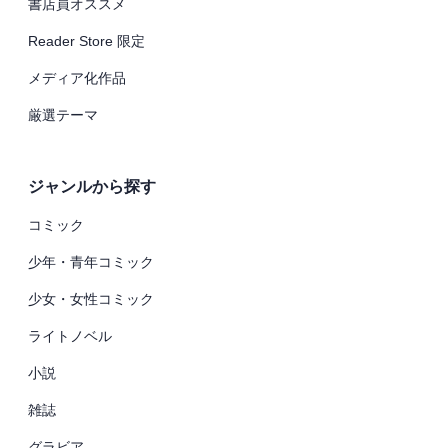
書店員オススメ
Reader Store 限定
メディア化作品
厳選テーマ
ジャンルから探す
コミック
少年・青年コミック
少女・女性コミック
ライトノベル
小説
雑誌
グラビア