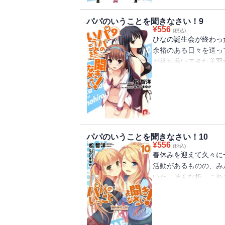
も別の嵐を巻き起こし
ホームラブコメ、暖か
パパのいうことを聞きなさい！9
¥
556
(税込)
ひなの誕生会が終わっ
余裕のある日々を送っ
が落ち着いてきた美羽
いた。もともと引っ込
仕事として、卒業公演
張りに周囲も協力する
に頑張ってしまい・・
試される!? 大人気
パパのいうことを聞きなさい！10
¥
556
(税込)
春休みを迎えて久々に
活動があるものの、み
いた。そんな折、これ
を貰った三姉妹と祐太
に遊園地に遊びに行く
大会に参加したことか
しまう！ 熱烈な誘い