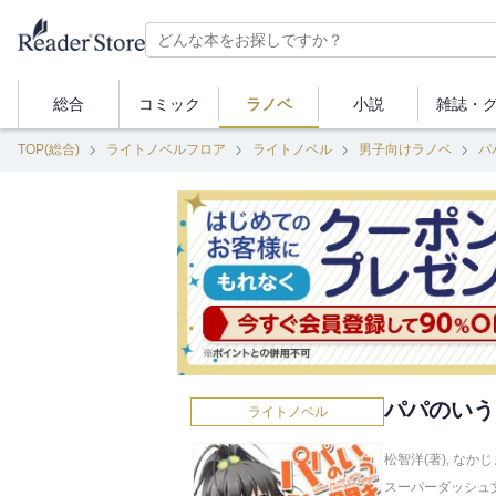
総合
コミック
ラノベ
小説
雑誌・
TOP(総合)
ライトノベルフロア
ライトノベル
男子向けラノベ
パ
パパのいう
ライトノベル
松智洋(著)
,
なかじ
スーパーダッシュ