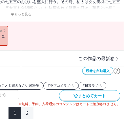
なの七五三のお祝いを盛大に行う。その時、祐太は次女美羽に七五三
？ 長女空も合唱部でソロに抜擢されて緊張の日々。莱香との初デー
クリスマスに姉妹と新米パパの気持ちは微妙にすれ違い伯母さんも交
もっと見る
ブコメ第三幕!!
11まで
！全
この作品の最新巻
続巻を自動購入
うことを聞きなさい関連作
#
ラブコメラノベ
#
日常ラノベ
から
まとめてカート
※無料、予約、入荷通知のコンテンツはカートに追加されません。
1
2