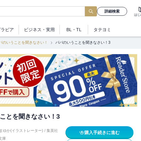
詳細検索
はじ
グラビア
ビジネス
・実用
BL・TL
タテヨミ
パのいうことを聞きなさい！
パパのいうことを聞きなさい！3
ことを聞きなさい！3
まゆか(イラストレーター)
/
集英社
購入手続きに進む
文庫