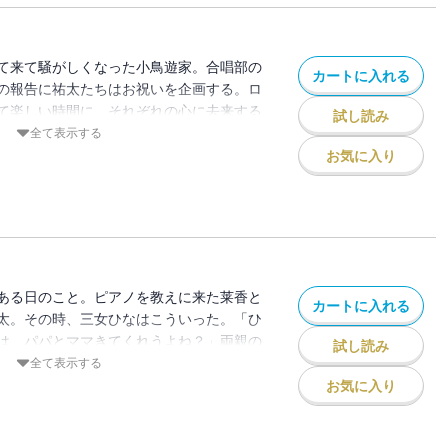
ラブコメ第六幕、開演！
て来て騒がしくなった小鳥遊家。合唱部の
カートに入れる
の報告に祐太たちはお祝いを企画する。ロ
て楽しい時間に、それぞれの心に去来する
試し読み
、まだ一年も経っていないなんて信じられ
全て表示する
れて八王子の六畳一間にたどり着いたあの
お気に入り
る日までに起こった様々な出来事が回想さ
、そしてロ研の仲間達が今のような関係を
。そこには、誰にいわずともやっぱりあた
み重ねられていた。大人気癒し系ドタバタ
第七幕！
ある日のこと。ピアノを教えに来た莱香と
カートに入れる
太。その時、三女ひなはこういった。「ひ
は、パパとママきてくれうよね？」両親の
試し読み
ないひなに、空たちはどうしていいかすら
全て表示する
族の絆と仲間たちの力でなんとかしようと
お気に入り
い金髪の助っ人が。美羽の実母であるサー
日してくれるのだ。しかしそれは、意外に