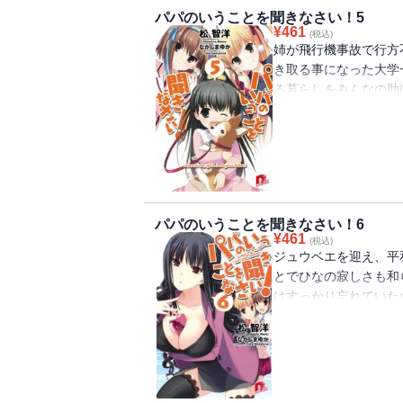
羽は、遂にある行動に
パパのいうことを聞きなさい！5
ームラブコメ、待望の
¥
461
(税込)
姉が飛行機事故で行方
き取る事になった大学
る暮らしをみんなの助
生・栞も積極的に助け
たが、なんとか回避し
たちが合コンに誘う。
の老犬ジュウベエを預
ひなは大喜び。空と美
が・・・・・・。優し
パパのいうことを聞きなさい！6
メ第五幕！
¥
461
(税込)
ジュウベエを迎え、平
とでひなの寂しさも和
はすっかり忘れていた
た。空と美羽は祐太に
だが、そんな折、祐太
かおかしい。鈍い祐太
い空は気づいてしまう
ち三姉妹は一計を案じ