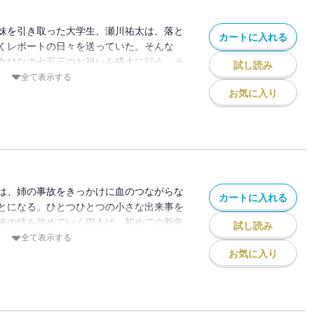
妹を引き取った大学生、瀬川祐太は、落と
カートに入れる
くレポートの日々を送っていた。そんな
女ひなの七五三のお祝いを盛大に行う。そ
試し読み
に七五三の写真がないことに気づい
全て表示する
女空も合唱部でソロに抜擢されて緊張の
お気に入り
トをすることになる祐太に春が？ 近づく
米パパの気持ちは微妙にすれ違い伯母さん
動のあったかハートフルラブコメ第三幕!!
は、姉の事故をきっかけに血のつながらな
カートに入れる
とになる。ひとつひとつの小さな出来事を
族の絆を強めていく四人は、初めての新年
試し読み
と迎える事になる。そんな折、小鳥遊家に
全て表示する
が三歳の時に家を出た実の母親、サーシャ
お気に入り
ってしまった両親の代わりに、三姉妹を自
サーシャに、祐太と三姉妹の気持ち
して思い出すらない母親と和解できない美