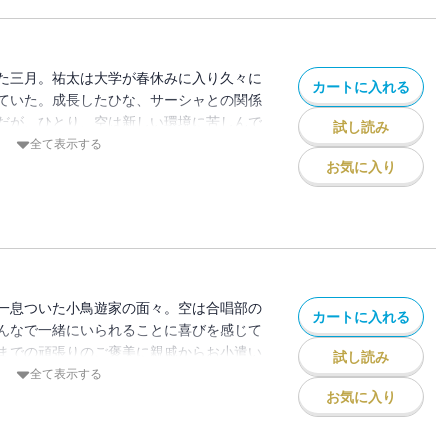
て・・・・・・？ 大人気ドタバタアット
さ増量の第八幕！
た三月。祐太は大学が春休みに入り久々に
カートに入れる
ていた。成長したひな、サーシャとの関係
だが、ひとり、空は新しい環境に苦しんで
試し読み
み思案な空は合唱部の副部長に選ばれた初
全て表示する
を成功させるべく奔走していた。長女の頑
お気に入り
が、そこで祐太を想う高校生、栞が想定外
・・・・。新たな火種に、祐太のパパ力が
のドタバタアットホームラブコメ第九幕！
一息ついた小鳥遊家の面々。空は合唱部の
カートに入れる
んなで一緒にいられることに喜びを感じて
までの頑張りのご褒美に親戚からお小遣い
試し読み
は、ひなの希望によりロ研の仲間たちと共
全て表示する
ことに。そこで芸能事務所主催ののど自慢
お気に入り
ら、美羽と莱香が芸能界にスカウトされて
に心動く美羽と気が気ではない祐太。そこ