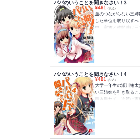
パパのいうことを聞きなさい！3
¥
461
(税込)
血のつながらない三姉
した単位を取り戻すべ
中、家族と仲間達は三
の時、祐太は次女美羽
て・・・・・・？ 長
日々。莱香との初デー
クリスマスに姉妹と新
も交えて小鳥遊家大騒
パパのいうことを聞きなさい！4
¥
461
(税込)
大学一年生の瀬川祐太
い三姉妹を引き取るこ
積み重ねて、次第に家
を支えてくれた仲間達
意外な来訪者が。美羽
だった。行方不明にな
ら引き取ると言い出す
は・・・・・・？ そ