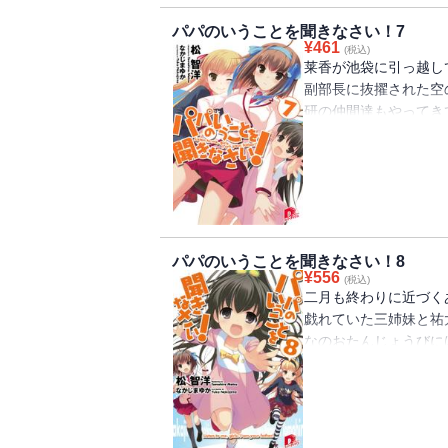
ドタバタアットホーム
パパのいうことを聞きなさい！7
¥
461
(税込)
莱香が池袋に引っ越し
副部長に抜擢された空
研の仲間達もやってき
想い。両親の事故から
ない。祐太に手を引か
日から、池袋に再び戻
れる。三姉妹と祐太が
築くまでの空白の時間
たかな優しい物語が積
パパのいうことを聞きなさい！8
アットホームラブコメ
¥
556
(税込)
二月も終わりに近づく
戯れていた三姉妹と祐
なのおたんじょうびに
行方不明を理解してい
判らない。それでも家
頑張る小鳥遊家に力強
シャが二カ月ぶりに来