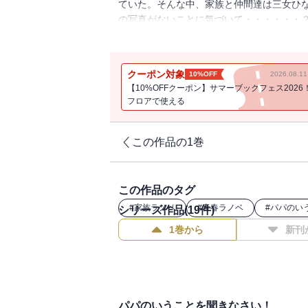
ていた。そんな中、家族と仲間達は三女ひ
の写真がないことに気づいて・・・・・・
トをすることになる祐太に春が？ 近づく
えて小鳥遊家大騒動のあったかハートフルラ
クーポン対象
10%OFF
2026.08.
【10%OFFクーポン】サマーブックフェス2026
フロアで使える
この作品の1巻
この作品のタグ
#
家族ラノベ
#
青春ラノベ
#
パパのい
シリーズ作品(
19
件)
1巻から
新刊
パパのいうことを聞きなさい！