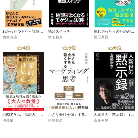
わかったつもり～読解力がつかない本当の原因～
地頭スイッチ
疲れ切った人のための勉強法
西林克彦
木下勝寿
堀田秀吾
4
位
5
位
6
位
地図で学ぶ「深読み」世界史
小さな会社を強くするマーケティング思考
人新世の「黙示録」（集英社シリーズ・コモン）
伊藤敏
岩崎邦彦
斎藤幸平