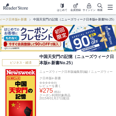
はじめて
会員登録
サインイン
検索
ィーク日本版e-新書
中国天安門の記憶（ニューズウィーク日本版e-新書No.25）
中国天安門の記憶（ニューズウィーク日
本版e-新書No.25）
ビジネス・経済
ニューズウィーク日本版編集部(編)
/
ニューズウィー
ク日本版e-新書
(
0
)
レビューを書く
¥
275
(税込)
クーポン利用対象商品
2015年01月27日
配信