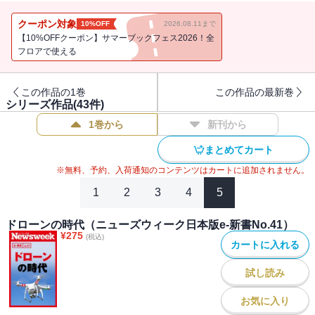
１、繁栄で忘れられた血染めの過去
２、天安門の精神は死んでいない
クーポン対象
10%OFF
2026.08.11まで
３、世界で後退する民主主義
【10%OFFクーポン】サマーブックフェス2026！全
フロアで使える
＊この電子書籍は、ニューズウィーク日本版2014年6月10日号に掲
載された特集記事で構成しています。
この作品の1巻
この作品の最新巻
シリーズ作品(
43
件)
1巻から
新刊から
まとめてカート
※無料、予約、入荷通知のコンテンツはカートに追加されません。
1
2
3
4
5
ドローンの時代（ニューズウィーク日本版e-新書No.41）
¥
275
(税込)
カートに入れる
試し読み
お気に入り