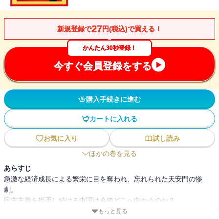
27
新規登録で
円(税込)で買える！
かんたん30秒登録！
今すぐ会員登録をする
購入手続きに進む
カートに入れる
お気に入り
試し読み
ほかの巻を見る
あらすじ
急激な経済成長による繁栄に目を奪われ、忘れられた天安門の惨
劇。
民主主義を拒否し続ける中国は今後どこへ向かうのか？
もっと見る