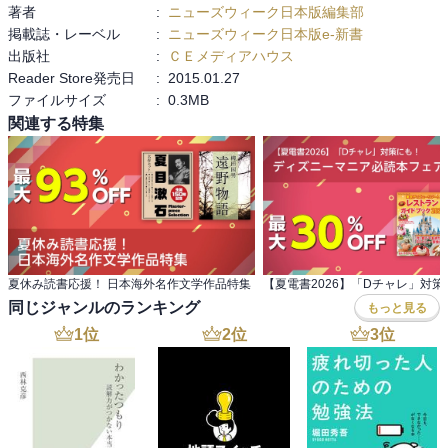
著者
:
ニューズウィーク日本版編集部
掲載誌・レーベル
:
ニューズウィーク日本版e-新書
出版社
:
ＣＥメディアハウス
Reader Store発売日
:
2015.01.27
ファイルサイズ
:
0.3MB
関連する特集
夏休み読書応援！ 日本海外名作文学作品特集
同じジャンルのランキング
もっと見る
1
位
2
位
3
位