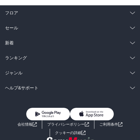
フロア
総合
コミック
セール
ラノベ
小説
総合
コミック
新着
雑誌・グラビア
ビジネス・実用
ラノベ
小説
総合
コミック
ランキング
BL・TL
雑誌・グラビア
ビジネス・実用
ラノベ
小説
総合
コミック
ジャンル
BL・TL
雑誌・グラビア
ビジネス・実用
ラノベ
小説
コミック
男性コミック
ヘルプ&サポート
BL・TL
雑誌・グラビア
ビジネス・実用
女性コミック
コミック誌
初めての方へ
ヘルプ
BL・TL
ライトノベル
男子向けラノベ
よくあるご質問
お問い合わせ
会社情報
プライバシーポリシー
ご利用条件
女子向けラノベ
小説
利用規約
クッキーの詳細