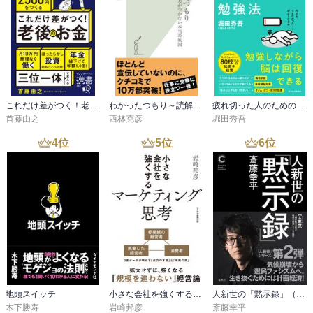
これだけ差がつく！老後のお金 55歳から15年で2500万円をつくる
わかったつもり～読解力がつかない本当の原因～
疲れ切った人のための勉強法
首藤由之
西林克彦
堀田秀吾
4
位
5
位
6
位
地頭スイッチ
小さな会社を強くするマーケティング思考
人新世の「黙示録」（集英社シリーズ・コモン）
木下勝寿
岩崎邦彦
斎藤幸平