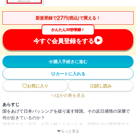
27
新規登録で
円(税込)で買える！
かんたん30秒登録！
今すぐ会員登録をする
購入手続きに進む
カートに入れる
お気に入り
試し読み
ほかの巻を見る
あらすじ
国をあげて日本バッシングを繰り返す韓国。その反日感情の深層で
何が起きているのか？
過激化する「反日」を読み解くカギとなる、韓国社会の構造変化を
詳細にリポート！
もっと見る