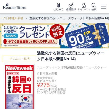
はじめて
会員登録
サインイン
検索
ーク日本版e-新書
過激化する韓国の反日(ニューズウィーク日本版e-新書No.14)
過激化する韓国の反日(ニューズウィー
ク日本版e-新書No.14)
ビジネス・経済
ニューズウィーク日本版編集部(編)
/
ニューズウィー
ク日本版e-新書
(
0
)
レビューを書く
¥
275
(税込)
クーポン利用対象商品
2014年01月31日
配信