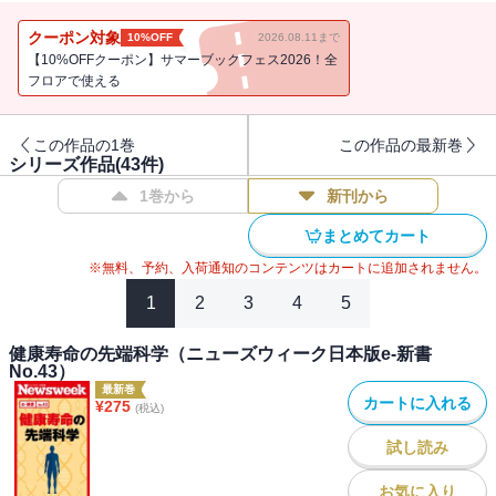
＜内容＞
クーポン対象
10%OFF
2026.08.11まで
１、過激化する韓国の反日心理
【10%OFFクーポン】サマーブックフェス2026！全
２、韓国が戦争犯罪を認めない訳
フロアで使える
３、対日「袋小路」外交の理由
４、朴が日本に放つ和解のシグナル
この作品の1巻
この作品の最新巻
シリーズ作品(
43
件)
＊この電子書籍は、「ニューズウィーク日本版2013年10月1日号」
1巻から
新刊から
に掲載された特集記事を編集しています。
まとめてカート
※無料、予約、入荷通知のコンテンツはカートに追加されません。
1
2
3
4
5
健康寿命の先端科学（ニューズウィーク日本版e-新書
No.43）
最新巻
カートに入れる
¥
275
(税込)
試し読み
お気に入り