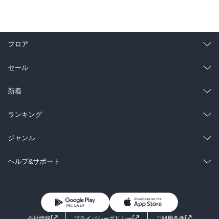
フロア
総合
コミック
セール
ラノベ
小説
総合
コミック
新着
雑誌・グラビア
ビジネス・実用
ラノベ
小説
総合
コミック
ランキング
BL・TL
雑誌・グラビア
ビジネス・実用
ラノベ
小説
総合
コミック
ジャンル
BL・TL
雑誌・グラビア
ビジネス・実用
ラノベ
小説
コミック
男性コミック
ヘルプ&サポート
BL・TL
雑誌・グラビア
ビジネス・実用
女性コミック
コミック誌
初めての方へ
ヘルプ
BL・TL
ライトノベル
男子向けラノベ
よくあるご質問
お問い合わせ
会社情報
プライバシーポリシー
ご利用条件