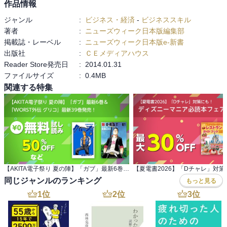
作品情報
ジャンル
:
ビジネス・経済
-
ビジネススキル
著者
:
ニューズウィーク日本版編集部
掲載誌・レーベル
:
ニューズウィーク日本版e-新書
出版社
:
ＣＥメディアハウス
Reader Store発売日
:
2014.01.31
ファイルサイズ
:
0.4MB
関連する特集
【AKITA電子祭り 夏の陣】「ガブ」最新6巻＆ 「WORST外伝 グリコ」最新39巻発売！
同じジャンルのランキング
もっと見る
1
位
2
位
3
位