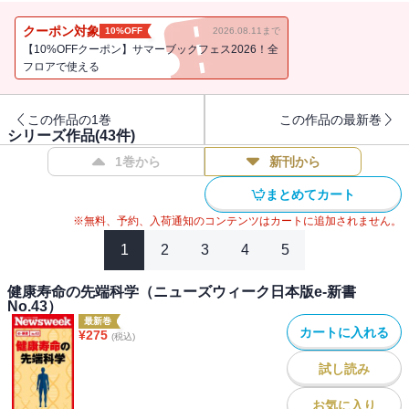
＊この電子書籍は、「ニューズウィーク日本版2013年2月5日号」に
クーポン対象
10%OFF
2026.08.11まで
掲載された特集から記事を抜粋して編集したものです。
【10%OFFクーポン】サマーブックフェス2026！全
フロアで使える
＜内容＞
１、日本人が勘違いする外資系の掟
この作品の1巻
この作品の最新巻
２、突然のクビ宣告に負けない自衛策
シリーズ作品(
43
件)
３、アメリカでも進まない職場いじめ対策
1巻から
新刊から
４、セクハラされる男たちの悩み
まとめてカート
※無料、予約、入荷通知のコンテンツはカートに追加されません。
1
2
3
4
5
健康寿命の先端科学（ニューズウィーク日本版e-新書
No.43）
最新巻
カートに入れる
¥
275
(税込)
試し読み
お気に入り