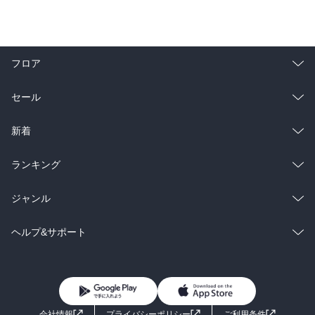
フロア
総合
コミック
セール
ラノベ
小説
総合
コミック
新着
雑誌・グラビア
ビジネス・実用
ラノベ
小説
総合
コミック
ランキング
BL・TL
雑誌・グラビア
ビジネス・実用
ラノベ
小説
総合
コミック
ジャンル
BL・TL
雑誌・グラビア
ビジネス・実用
ラノベ
小説
コミック
男性コミック
ヘルプ&サポート
BL・TL
雑誌・グラビア
ビジネス・実用
女性コミック
コミック誌
初めての方へ
ヘルプ
BL・TL
ライトノベル
男子向けラノベ
よくあるご質問
お問い合わせ
会社情報
プライバシーポリシー
ご利用条件