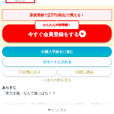
27
新規登録で
円(税込)で買える！
かんたん30秒登録！
今すぐ会員登録をする
購入手続きに進む
カートに入れる
お気に入り
試し読み
ほかの巻を見る
あらすじ
「実力主義」なんて嘘っぱち！？
グローバルでフェアな職場というイメージとは程遠い、想像以上に
ウエットな外資系企業で日本人が成功を収める処世術とは。
もっと見る