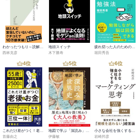
わかったつもり～読解力がつかない本当の原因～
地頭スイッチ
疲れ切った人のための勉強法
西林克彦
木下勝寿
堀田秀吾
4
位
5
位
6
位
これだけ差がつく！老後のお金 55歳から15年で2500万円をつくる
地図で学ぶ「深読み」世界史
小さな会社を強くするマーケティング思考
首藤由之
伊藤敏
岩崎邦彦