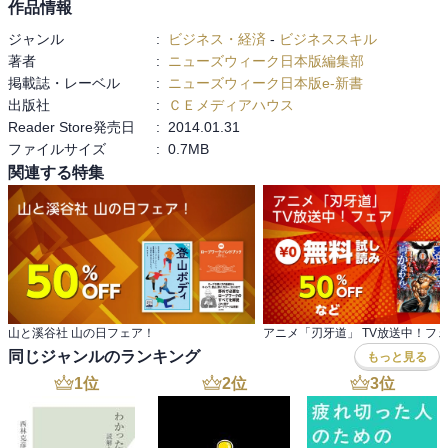
作品情報
ジャンル
:
ビジネス・経済
-
ビジネススキル
著者
:
ニューズウィーク日本版編集部
掲載誌・レーベル
:
ニューズウィーク日本版e-新書
出版社
:
ＣＥメディアハウス
Reader Store発売日
:
2014.01.31
ファイルサイズ
:
0.7MB
関連する特集
山と溪谷社 山の日フェア！
アニメ「刃牙道」 TV放送中！フ
同じジャンルのランキング
もっと見る
1
位
2
位
3
位