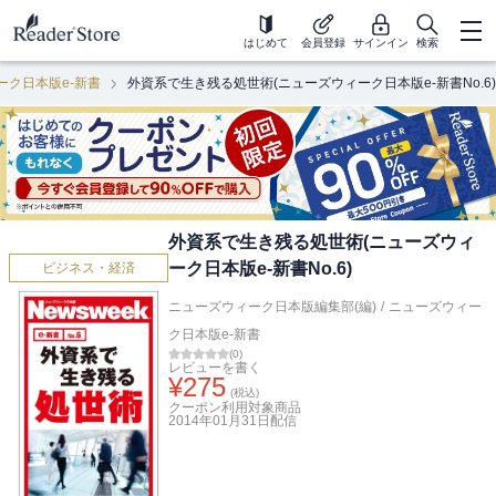
はじめて
会員登録
サインイン
検索
ーク日本版e-新書
外資系で生き残る処世術(ニューズウィーク日本版e-新書No.6)
外資系で生き残る処世術(ニューズウィ
ーク日本版e-新書No.6)
ビジネス・経済
ニューズウィーク日本版編集部(編)
/
ニューズウィー
ク日本版e-新書
(
0
)
レビューを書く
¥
275
(税込)
クーポン利用対象商品
2014年01月31日
配信