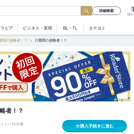
詳細検索
はじ
グラビア
ビジネス
・実用
BL・TL
タテヨミ
畳間の侵略者！？
六畳間の侵略者！？
略者！？
スト)
/
HJ文庫
購入手続きに進む