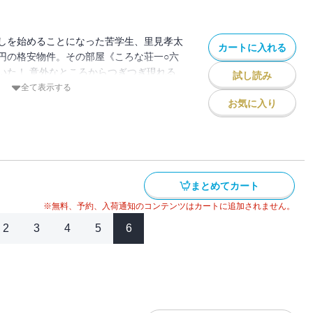
しを始めることになった苦学生、里見孝太
カートに入れる
円の格安物件。その部屋《ころな荘一○六
いた！ 意外なところからつぎつぎ現れる
試し読み
孝太郎との壮絶な(？)闘いの火花が、たっ
全て表示する
くる！ 健速が紡ぐ急転直下のドタバトル
お気に入り
と始まります！
まとめてカート
※無料、予約、入荷通知のコンテンツはカートに追加されません。
2
3
4
5
6