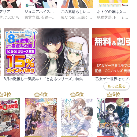
アリア
ジュニアハイスクールD×D
この素晴らしい世界に祝福を！エクストラ
ネトゲの嫁は女の子じゃないと思った?
学
,
こぶいち
東雲立風
,
石踏一榮
,
みやま零
暁なつめ
,
三嶋くろね
,
聴猫芝居
昼熊
,
憂姫はぐれ
,
Ｈｉｓａｓｉ
8月の激推し一気読み！『とあるシリーズ』特集
もっと見る
3
位
4
位
5
位
6
位