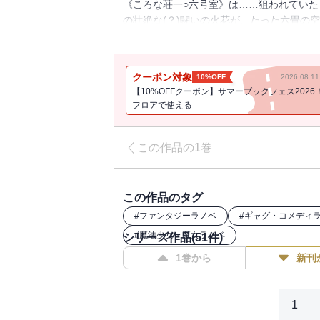
《ころな荘一○六号室》は……狙われていた
の壮絶な(？)闘いの火花が、たった六畳の
ぎゅっと始まります！
クーポン対象
10%OFF
2026.08.
【10%OFFクーポン】サマーブックフェス2026
フロアで使える
この作品の1巻
この作品のタグ
#
ファンタジーラノベ
#
ギャグ・コメディ
#
魔法少女・魔女ラノベ
シリーズ作品(
51
件)
1巻から
新刊
1