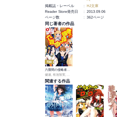
掲載誌・レーベル
:
HJ文庫
Reader Store発売日
:
2013.09.06
ページ数
:
362ページ
同じ著者の作品
完結
六畳間の侵略者！？
健速
,
有池智実
,
ポコ
関連する作品