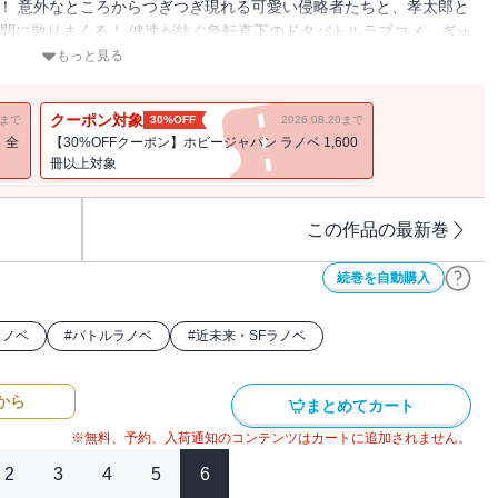
！ 意外なところからつぎつぎ現れる可愛い侵略者たちと、孝太郎と
空間に散りまくる！ 健速が紡ぐ急転直下のドタバトルラブコメ、ぎゅ
もっと見る
クーポン対象
11まで
30%OFF
2026.08.20まで
！全
【30%OFFクーポン】ホビージャパン ラノベ 1,600
冊以上対象
この作品の最新巻
続巻を自動購入
ラノベ
#
バトルラノベ
#
近未来・SFラノベ
から
まとめてカート
※無料、予約、入荷通知のコンテンツはカートに追加されません。
2
3
4
5
6