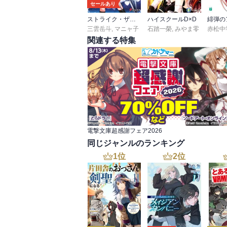
セールあり
ストライク・ザ・ブラッド
ハイスクールD×D
緋弾の
三雲岳斗
,
マニャ子
石踏一榮
,
みやま零
赤松中
関連する特集
電撃文庫超感謝フェア2026
同じジャンルのランキング
1
位
2
位