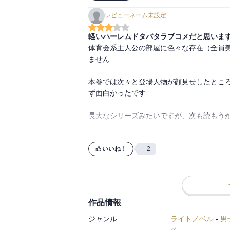
レビューネーム未設定
軽いハーレムドタバタラブコメだと思いま
体育会系主人公の部屋に色々な存在（全員
ません

本巻では次々と登場人物が顔見せしたとこ
ず面白かったです

長大なシリーズみたいですが、次も読もう
たいな本ですね
いいね！
2
作品情報
ジャンル
:
ライトノベル
-
男
ベ