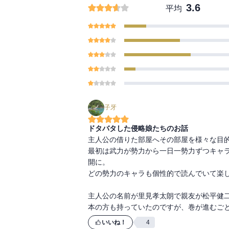
3.6
平均
子牙
ドタバタした侵略娘たちのお話
主人公の借りた部屋へその部屋を様々な目的
最初は武力が勢力から一日一勢力ずつキャ
開に。

どの勢力のキャラも個性的で読んでいて楽し
主人公の名前が里見孝太朗で親友が松平健二
本の方も持っていたのですが、巻が進むご
いいね！
4