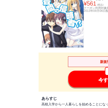
¥
561
(税込)
クーポン利用対象
2013年09月06日
新規
今す
あらすじ
高校入学から一人暮らしを始めることにな