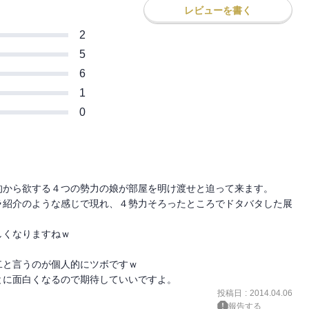
レビューを書く
2
5
6
1
0
から欲する４つの勢力の娘が部屋を明け渡せと迫って来ます。

ラ紹介のような感じで現れ、４勢力そろったところでドタバタした展
くなりますねｗ

と言うのが個人的にツボですｗ

とに面白くなるので期待していいですよ。
投稿日
:
2014.04.06
報告する