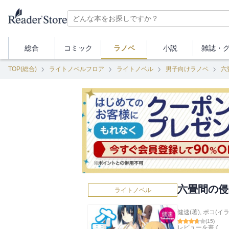
総合
コミック
ラノベ
小説
雑誌・
TOP(総合)
ライトノベルフロア
ライトノベル
男子向けラノベ
六
六畳間の侵
ライトノベル
健速(著)
,
ポコ(イラ
(
15
)
レビューを書く