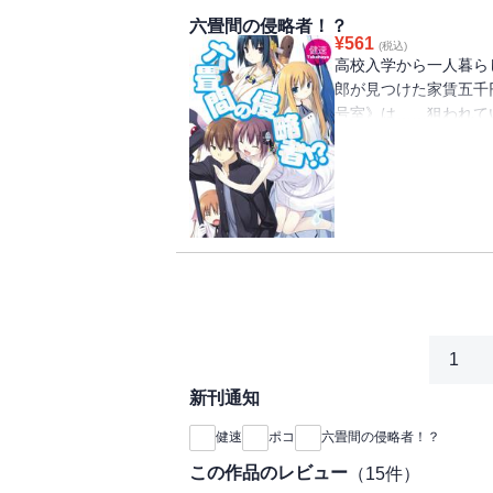
六畳間の侵略者！？
¥
561
(税込)
高校入学から一人暮ら
郎が見つけた家賃五千
号室》は……狙われて
可愛い侵略者たちと、
た六畳の空間に散りま
ラブコメ、ぎゅぎゅっ
1
新刊通知
健速
ポコ
六畳間の侵略者！？
この作品のレビュー
（
15
件）