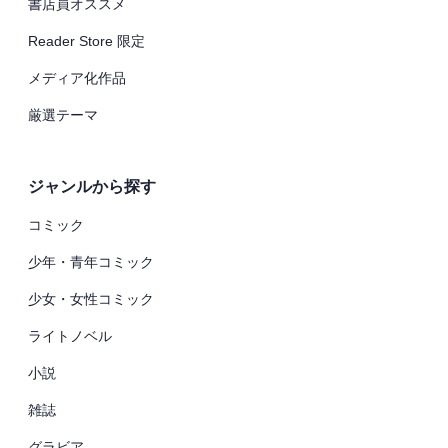
書店員オススメ
Reader Store 限定
メディア化作品
厳選テーマ
ジャンルから探す
コミック
少年・青年コミック
少女・女性コミック
ライトノベル
小説
雑誌
グラビア