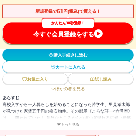
61
新規登録で
円(税込)で買える！
かんたん30秒登録！
今すぐ会員登録をする
購入手続きに進む
カートに入れる
お気に入り
試し読み
ほかの巻を見る
あらすじ
高校入学から一人暮らしを始めることになった苦学生、里見孝太郎
が見つけた家賃五千円の格安物件。その部屋《ころな荘一○六号室》
は……狙われていた！ 意外なところからつぎつぎ現れる可愛い侵略
者たちと、孝太郎との壮絶な(？)闘いの火花が、たった六畳の空間に
もっと見る
散りまくる！ 健速が紡ぐ急転直下のドタバトルラブコメ、ぎゅぎゅ