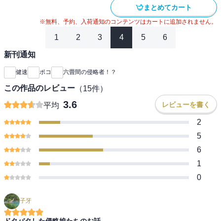
まとめてカート
※無料、予約、入荷通知のコンテンツはカートに追加されません。
1
2
3
4
5
6
新刊通知
健速
ポコ
六畳間の侵略者！？
この作品のレビュー
（
15
件）
3.6
レビューを書く
平均
2
5
6
1
0
子牙
ドタバタした侵略娘たちのお話