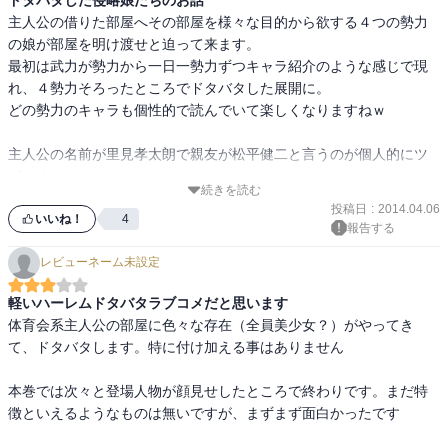
主人公の借りた部屋へその部屋を様々な目的から欲する４つの勢力
の娘が部屋を明け渡せと迫って来ます。

最初は武力が勢力から一日一勢力ずつキャラ紹介のような感じで現
れ、４勢力そろったところでドタバタした展開に。

どの勢力のキャラも個性的で読んでいて楽しくなりますねｗ

主人公の名前が里見孝太朗で親友が松平健二と言うのが個人的にツ
ボですｗ

続きを読む
本の方も持っていたのですが、巻が進むごとに面白くなるので期待
投稿日
:
2014.04.06
していいですよ。
いいね！
4
報告する
レビューネーム未設定
軽いハーレムドタバタラブコメだと思います
体育会系主人公の部屋に色々な存在（全員美少女？）がやってき
て、ドタバタします。特に付け加える事はありません

本巻では次々と登場人物が顔見せしたところで終わりです。まだ特
徴といえるようなものは無いですが、まずまず面白かったです
