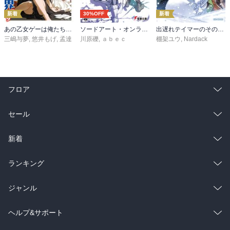
新着
30%OFF
新着
あの乙女ゲーは俺たちに厳しい世界です 6
ソードアート・オンライン29 ユナイタル・リングVIII
出遅れテイマーのその日暮らし 16
三嶋与夢
,
悠井もげ
,
孟達
川原礫
,
ａｂｅｃ
棚架ユウ
,
Nardack
フロア
総合
コミック
セール
ラノベ
小説
総合
コミック
新着
雑誌・グラビア
ビジネス・実用
ラノベ
小説
総合
コミック
ランキング
BL・TL
雑誌・グラビア
ビジネス・実用
ラノベ
小説
総合
コミック
ジャンル
BL・TL
雑誌・グラビア
ビジネス・実用
ラノベ
小説
コミック
男性コミック
ヘルプ&サポート