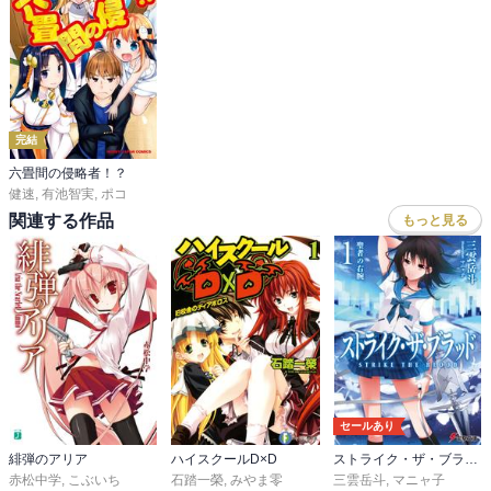
完結
六畳間の侵略者！？
健速
,
有池智実
,
ポコ
関連する作品
もっと見る
セールあり
緋弾のアリア
ハイスクールD×D
ストライク・ザ・ブラッド
赤松中学
,
こぶいち
石踏一榮
,
みやま零
三雲岳斗
,
マニャ子