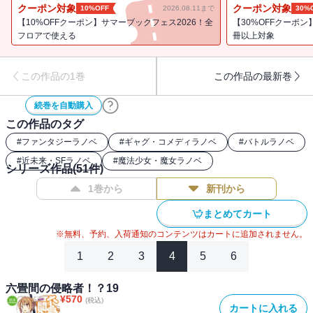
っと始まります！
クーポン対象
クーポン対象
10%OFF
2026.08.11まで
30%
【10%OFFクーポン】サマーブックフェス2026！全
【30%OFFクーポン】
フロアで使える
冊以上対象
この作品の1巻
この作品の最新巻
続巻を自動購入
この作品のタグ
#
ファンタジーラノベ
#
ギャグ・コメディラノベ
#
バトルラノベ
#
近未来・SFラノベ
#
魔法少女・魔女ラノベ
シリーズ作品(
51
件)
1巻から
新刊から
まとめてカート
※無料、予約、入荷通知のコンテンツはカートに追加されません。
1
2
3
4
5
6
六畳間の侵略者！？19
¥
570
(税込)
カートに入れる