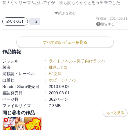
長大なシリーズみたいですが、次も読もうかなと思う出来でした。
軽いものが読みたいときにつまむスナックみたいな本ですね
続きを読む
投稿日
:
2014.05.31
いいね！
2
報告する
すべてのレビューを見る
作品情報
ジャンル
:
ライトノベル
-
男子向けラノベ
著者
:
健速
,
ポコ
掲載誌・レーベル
:
HJ文庫
出版社
:
ホビージャパン
Reader Store発売日
:
2013.09.06
書誌発売日
:
2009.03.01
ページ数
:
362ページ
ファイルサイズ
:
7.3MB
同じ著者の作品
もっと見る