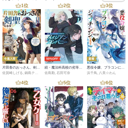
1
位
2
位
3
位
今週入荷
50%OFF
新着
片田舎のおっさん、剣聖になる 11 ～ただの田舎の剣術師範だったのに、大成した弟子たちが俺を放ってくれない件～
続・魔法科高校の劣等生 メイジアン・カンパニー(11)
悪役令嬢、ブラコンにジョブチェンジします９【電子特典付き】
佐賀崎しげる
,
鍋島テツヒロ
佐島勤
,
石田可奈
浜千鳥
,
八美☆わん
4
位
5
位
6
位