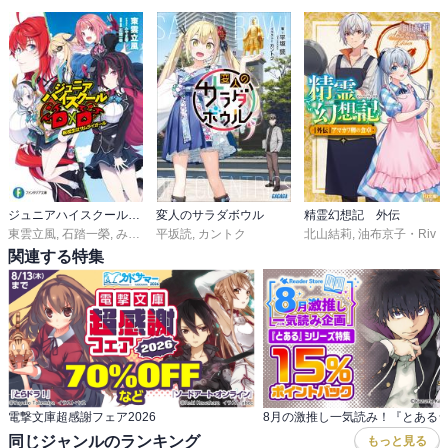
ジュニアハイスクールD×D
変人のサラダボウル
精霊幻想記 外伝
東雲立風
,
石踏一榮
,
みやま零
平坂読
,
カントク
北山結莉
,
油布京子・Riv
関連する特集
電撃文庫超感謝フェア2026
同じジャンルのランキング
もっと見る