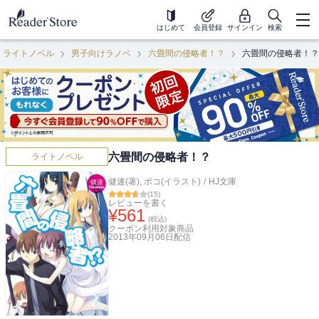
はじめて
会員登録
サインイン
検索
ライトノベル
男子向けラノベ
六畳間の侵略者！？
六畳間の侵略者！？
六畳間の侵略者！？
ライトノベル
健速(著)
,
ポコ(イラスト)
/
HJ文庫
(
15
)
レビューを書く
¥
561
(税込)
クーポン利用対象商品
2013年09月06日
配信