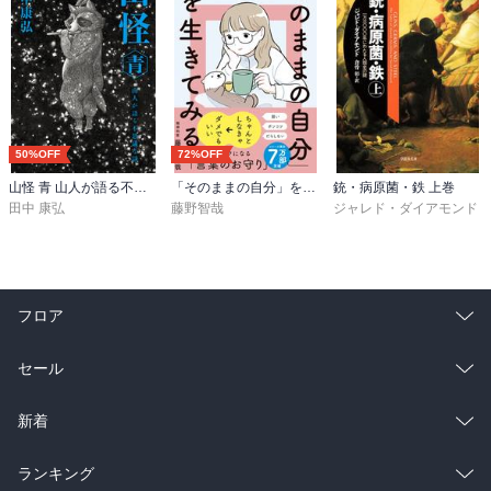
50%OFF
72%OFF
山怪 青 山人が語る不思議な話
「そのままの自分」を生きてみる 精神科医が教える自分を責めない気持ちの整理術 (特装版)
銃・病原菌・鉄 上巻
田中 康弘
藤野智哉
ジャレド・ダイアモンド
フロア
総合
コミック
セール
ラノベ
小説
総合
コミック
新着
雑誌・グラビア
ビジネス・実用
ラノベ
小説
総合
コミック
ランキング