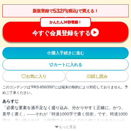
532
新規登録で
円(税込)で買える！
かんたん30秒登録！
今すぐ会員登録をする
購入手続きに進む
カートに入れる
お気に入り
試し読み
このコンテンツは”PRS-650/350”には端末の制約により対応しておりません。予
めご了承ください。
あらすじ
「必要な要素を過不足なく盛り込み、分かりやすく正確に、かつ、
素早く書く」――それが「時速1000字で書く技術」です。時速1000
字は、言い換えれば、１時間でＡ４サイズの１枚にまとめるという
こと。ビジネス文書から小論文、レポート、ブログや手紙まで、本
もっと見る