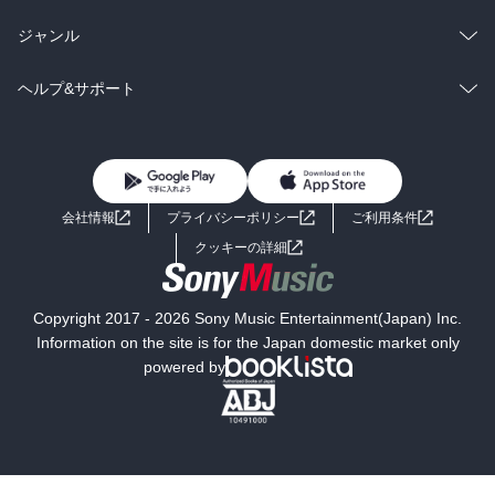
BL・TL
雑誌・グラビア
ビジネス・実用
ラノベ
小説
総合
コミック
ジャンル
BL・TL
雑誌・グラビア
ビジネス・実用
ラノベ
小説
コミック
男性コミック
ヘルプ&サポート
BL・TL
雑誌・グラビア
ビジネス・実用
女性コミック
コミック誌
初めての方へ
ヘルプ
BL・TL
ライトノベル
男子向けラノベ
よくあるご質問
お問い合わせ
会社情報
プライバシーポリシー
ご利用条件
女子向けラノベ
小説
利用規約
クッキーの詳細
国内小説
海外小説
Copyright 2017 - 2026 Sony Music Entertainment(Japan) Inc.
ミステリー
SF
Information on the site is for the Japan domestic market only
powered by
歴史・時代小説
文学
雑誌
グラビア写真集
ボーイズラブ
ティーンズラブ