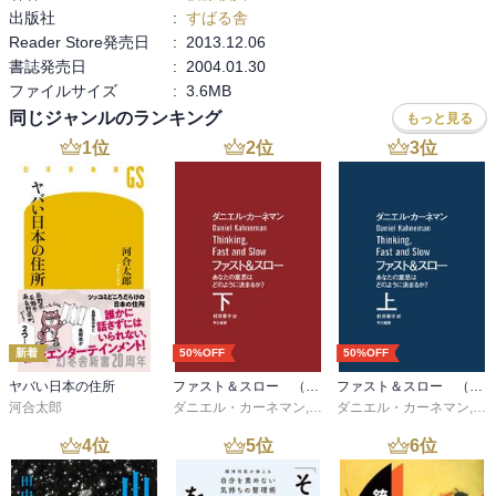
出版社
:
すばる舎
Reader Store発売日
:
2013.12.06
書誌発売日
:
2004.01.30
ファイルサイズ
:
3.6MB
同じジャンルのランキング
もっと見る
1
位
2
位
3
位
新着
50%OFF
50%OFF
ヤバい日本の住所
ファスト＆スロー （下）
ファスト＆スロー （上）
河合太郎
ダニエル・カーネマン
,
村井章子
ダニエル・カーネマン
,
村
4
位
5
位
6
位