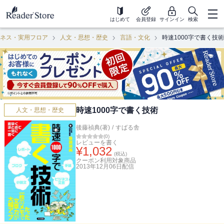
はじめて
会員登録
サインイン
検索
ネス・実用フロア
人文・思想・歴史
言語・文化
時速1000字で書く技術
時速1000字で書く技術
人文・思想・歴史
後藤禎典(著)
/
すばる舎
(
0
)
レビューを書く
¥
1,032
(税込)
クーポン利用対象商品
2013年12月06日
配信