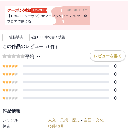
書で紹介するプロセスとテクニックを身に付ければ、誰でも、そし
て、どんな文章でも自由自在に書けようになります。「書けない」
クーポン対象
10%OFF
2026.08.11まで
と嘆く前に読む一冊。
【10%OFFクーポン】サマーブックフェス2026！全
フロアで使える
新刊通知
後藤禎典
時速1000字で書く技術
この作品のレビュー
（
0
件）
--
レビューを書く
平均
0
0
0
0
0
作品情報
ジャンル
:
人文・思想・歴史
-
言語・文化
著者
:
後藤禎典