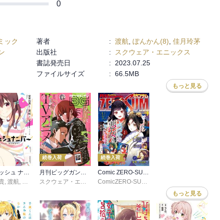
0
ミック
著者
:
渡航
,
ぽんかん(8)
,
佳月玲茅
ン
出版社
:
スクウェア・エニックス
書誌発売日
:
2023.07.25
ファイルサイズ
:
66.5MB
もっと見る
続巻入荷
続巻入荷
ガーリッシュ ナンバー
月刊ビッグガンガン
Comic ZERO-SUM (コミック ゼロサム)
貴
,
渡航
,
ＱＰ：ｆｌａｐｐｅｒ
スクウェア・エニックス
,
地主
,
藍依青糸
ComicZERO-SUM編集部
,
諸星サロ
,
佳奈
もっと見る