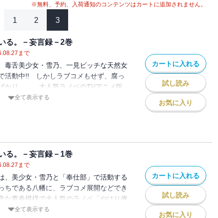
※無料、予約、入荷通知のコンテンツはカートに追加されません。
1
2
3
いる。－妄言録－2巻
.08.27
まで
カートに入れる
、毒舌美少女・雪乃、一見ビッチな天然女
で活動中!! しかしラブコメもせず、腐っ
試し読み
ばかり……。大人気ラノベのTVアニメ版
町や川なんとかさんも登場の第２巻!!
全て表示する
お気に入り
いる。－妄言録－1巻
.08.27
まで
カートに入れる
は、美少女・雪乃と「奉仕部」で活動する
っちである八幡に、ラブコメ展開などでき
試し読み
念な青春模様で大人気のラノベ「やはり俺
がっている。」のアニメ版コミカライズ!!
全て表示する
お気に入り