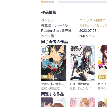
作品情報
ジャンル
:
コミック
-
男性コ
掲載誌・レーベル
:
月刊ビッグガンガ
Reader Store発売日
:
2023.07.25
ページ数
:
200ページ
同じ著者の作品
完結
完結
やはり俺の青春ラブコメはまちがっている。@comic
やはり俺の青春ラブコメはまちがっている。
渡航
,
伊緒直道
,
ぽんかん８
渡航
,
ぽんかん（8）
堂本裕
関連する作品