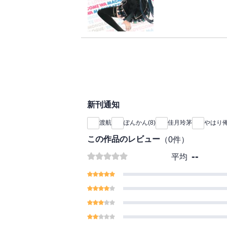
新刊通知
渡航
ぽんかん(8)
佳月玲茅
やはり
この作品のレビュー
（
0
件）
--
平均