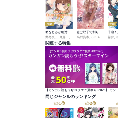
完結
完結
幼なじみが絶対に負けないラブコメ
恋は双子で割り切れない
井冬良
,
二丸修一
,
しぐれうい
高村資本
,
ＯＫＡＲＩ
,
裕夢
あるみ
,
関連する特集
【ガンガン読もうぜ!スクエニ夏祭り!!2026】 ガ
同じジャンルのランキング
1
位
2
位