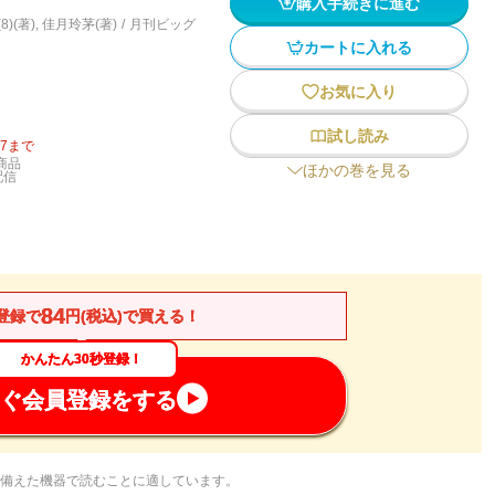
購入手続きに進む
)(著)
,
佳月玲茅(著)
/
月刊ビッグ
カートに入れる
お気に入り
試し読み
27
まで
商品
ほかの巻を見る
配信
84
登録で
円(税込)で買える！
かんたん30秒登録！
ぐ会員登録をする
備えた機器で読むことに適しています。