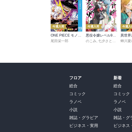
今週入荷
今週入荷
今週入
ONE PIECE モノクロ版 115
悪役令嬢レベル99 ～私は裏ボスですが魔王ではありません～ その６
尾田栄一郎
のこみ
,
七夕さとり
,
Tea
蝉川夏
フロア
新着
総合
総合
コミック
コミック
ラノベ
ラノベ
小説
小説
雑誌・グラビア
雑誌・グ
ビジネス・実用
ビジネス