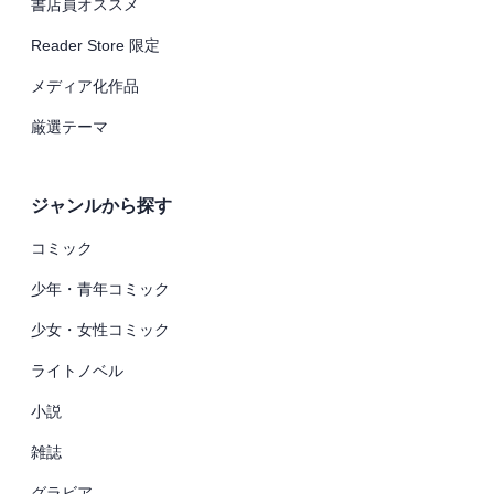
書店員オススメ
Reader Store 限定
メディア化作品
厳選テーマ
ジャンルから探す
コミック
少年・青年コミック
少女・女性コミック
ライトノベル
小説
雑誌
グラビア