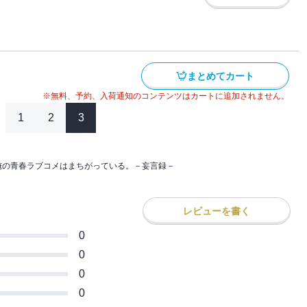
まとめてカート
※無料、予約、入荷通知のコンテンツはカートに追加されません。
1
2
3
俺の青春ラブコメはまちがっている。－妄言録－
レビューを書く
0
0
0
0