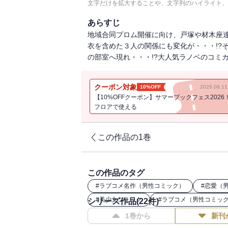
文字だけを拡大することや、文字列のハイライト、
あらすじ
地域合同プロム開催に向け、戸塚や材木座
衣を含めた３人の関係にも変化が・・・!?
の部室へ現れ・・・!?大人気ラノベのコミ
クーポン対象
10%OFF
2026.08.
【10%OFFクーポン】サマーブックフェス2026
フロアで使える
この作品の1巻
この作品のタグ
#
ラブコメ名作（男性コミック）
#
恋愛（
#
美少女コミック
#
ラブコメ（男性コミッ
シリーズ作品(
22
件)
1巻から
新刊