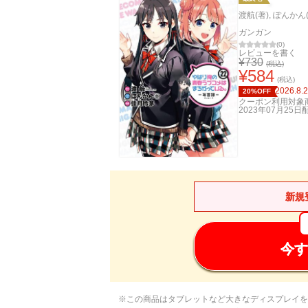
渡航(著)
,
ぽんかん(8
ガンガン
(
0
)
レビューを書く
¥
730
(税込)
¥
584
(税込)
2026.8.
20%OFF
クーポン利用対象
2023年07月25日
新規
今す
※この商品はタブレットなど大きなディスプレイを