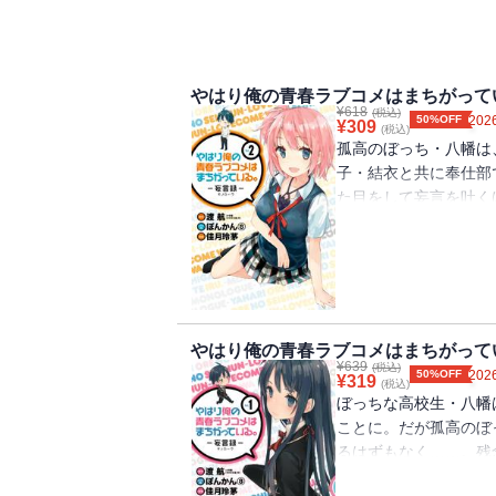
やはり俺の青春ラブコメはまちがって
¥
618
(税込)
50%OFF
2026
¥
309
(税込)
孤高のぼっち・八幡は
子・結衣と共に奉仕部
た目をして妄言を吐く
コミカライズ、妹の小
やはり俺の青春ラブコメはまちがって
¥
639
(税込)
50%OFF
2026
¥
319
(税込)
ぼっちな高校生・八幡
ことに。だが孤高のぼ
るはずもなく……。残
の青春ラブコメはまち