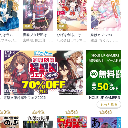
完結
完結
千歳くんはラムネ瓶のなか
青春ブタ野郎はシスコンアイドルの夢を見ない
ひげを剃る。そして女子高生を拾う。 Each Stories
妹はカノジョにできないのに
っく
ボブキャ
,
raemz
宮崎順
,
鴨志田一
,
溝口ケージ
しめさば
,
バラマツヒトミ
鏡遊
,
,
ぶーた
ちくわ。
,
三九呂
ンガン読もうぜ!スターマイン
電撃文庫超感謝フェア2026
もっと見る
3
位
4
位
5
位
6
位