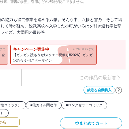
検索、辞書の参照、引用などの機能が使用できません。
達の協力も得て作業を進める八幡。そんな中、八幡と雪乃、そして結
そして時が経ち、総武高校へ入学した小町がいろはを引き連れ奉仕部
カライズ、大団円の最終巻！
キャンペーン実施中
11まで
2026.08.27まで
！全
【ガンガン読もうぜ!スクエニ夏祭り!!2026】ガンガ
ン読もうぜ!スターマイン
この作品の最新巻
続巻を自動購入
男性コミック）
#
俺ガイル関連作
#
ロングセラーコミック
ク）
から
まとめてカート