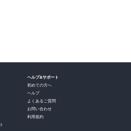
直司
,
久世蘭
,
田中ドリル
,
御手元
,
吉河美希
,
鈴木央
,
ヒロユキ
,
五十嵐正邦
,
安田剛士
,
ヘルプ&サポート
初めての方へ
ヘルプ
よくあるご質問
お問い合わせ
利用規約
ト