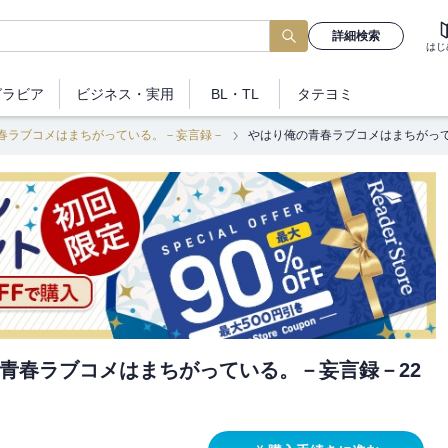
詳細検索
はじ
グラビア
ビジネス
・実用
BL・TL
タテヨミ
春ラブコメはまちがっている。－妄言録－
やはり俺の青春ラブコメはまちがって
青春ラブコメはまちがっている。－妄言録－22