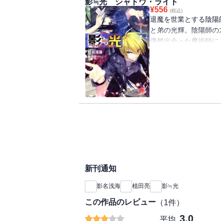
影≒光 シャドウ・ライト
¥
556
(税込)
退魔を世業とする陰陽
と弟の光輝。陰陽師の
偶然出会った魔術師に
に赴く。そして約一年
光輝は御影が案ずるの
辱を返すべく試合を申
だった・・・・・・！
新刊通知
影名浅海
植田亮
影≒光
この作品のレビュー
（
1
件）
3.0
平均