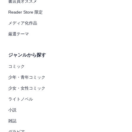
書店員オススメ
Reader Store 限定
メディア化作品
厳選テーマ
ジャンルから探す
コミック
少年・青年コミック
少女・女性コミック
ライトノベル
小説
雑誌
グラビア