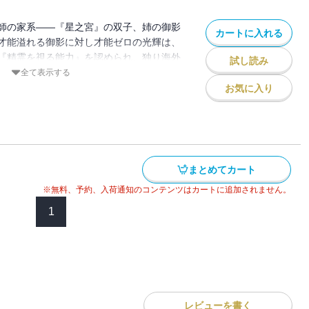
師の家系――『星之宮』の双子、姉の御影
カートに入れる
才能溢れる御影に対し才能ゼロの光輝は、
『精霊を視る能力』を認められ、独り海外
試し読み
後、精霊術を習得し自信を付けて帰国した
全て表示する
をよそに、父からずっと蔑まれて受けた屈
お気に入り
し込む。――それが連続怪奇事件の始まり
まとめてカート
※無料、予約、入荷通知のコンテンツはカートに追加されません。
1
レビューを書く