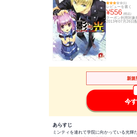
(
1
)
レビューを書く
¥
556
(税込)
クーポン利用対象
2013年07月26日
新規
今す
あらすじ
ミンティを連れて学院に向かっている光輝た