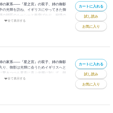
師の家系――『星之宮』の双子、姉の御影
カートに入れる
中の光輝を訪ね、イギリスにやってきた御
輝の師匠のルーシーと衝突ばかり。秘境の
試し読み
らわれていた魔術師ジュエルを家に送り届
全て表示する
きや、三人の前にルーシーの師匠ルリアが
お気に入り
をする。それがさらに悲劇の連鎖へと繋が
師の家系――『星之宮』の双子、姉の御影
カートに入れる
入り、御影は光輝に会うためイギリスへと
に驚きつつも素直に喜ぶ光輝に対して、師
試し読み
が来たと不機嫌そのもの。翌日、修行の様
全て表示する
の頼みで訪れた森の秘境で、一行は氷に閉
お気に入り
ルーシーが止める間も無く、御影は彼女を
・。