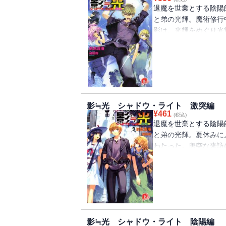
退魔を世業とする陰陽
と弟の光輝。魔術修行
影は、光輝をめぐり光
森で氷漬けにされ、捕
けて一件落着かと思い
現れ、とある頼みごと
っていく・・・。
影≒光 シャドウ・ライト 激突編
¥
461
(税込)
退魔を世業とする陰陽
と弟の光輝。夏休みに
わたった。唐突な来訪
匠のルーシーは邪魔者
子を見たいという御影
ざされた女性を発見。
救い出した・・・・・
影≒光 シャドウ・ライト 陰陽編