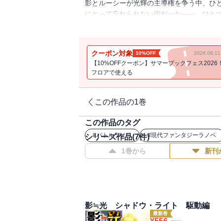
影とルーシーが光輝の主導権を争う中、ひ
にとって忘れられない街だった――。ひと
った三者のわだかまりを陰陽師の双子の姉
クーポン対象
10%OFF
2026.08.
【10%OFFクーポン】サマーブックフェス2026
フロアで使える
この作品の1巻
この作品のタグ
#
バトルラノベ
#
現代ファンタジーラノベ
シリーズ作品(
7
件)
1巻から
新刊
影≒光 シャドウ・ライト 駆動編
最新巻