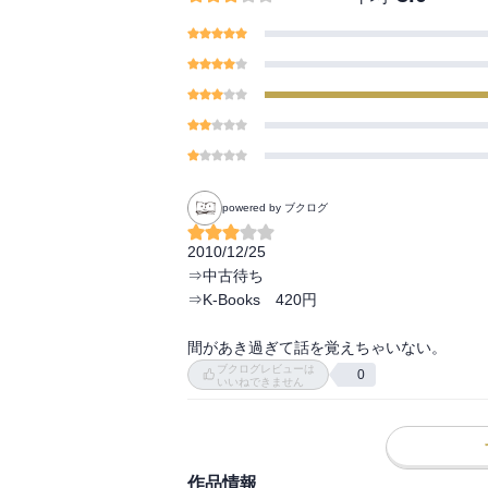
powered by ブクログ
2010/12/25

⇒中古待ち

⇒K-Books　420円

間があき過ぎて話を覚えちゃいない。
ブクログレビューは
0
いいねできません
作品情報