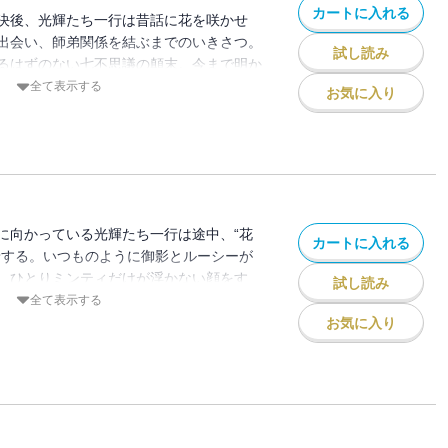
カートに入れる
決後、光輝たち一行は昔話に花を咲かせ
出会い、師弟関係を結ぶまでのいきさつ。
試し読み
るはずのない七不思議の顛末。今まで明か
過去の因縁が語られる――。人気シリーズ
全て表示する
お気に入り
ケートで上位に挙がったエピソードをここ
に向かっている光輝たち一行は途中、“花
カートに入れる
着する。いつものように御影とルーシーが
、ひとりミンティだけが浮かない顔をす
試し読み
はミンティにとって忘れられない街だった
全て表示する
がミンティ・ジュエル・ベルタの三人を結
お気に入り
者のわだかまりを陰陽師の双子の姉弟が解
。