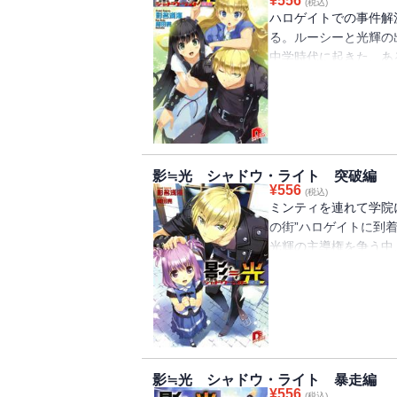
¥
556
(税込)
ハロゲイトでの事件解
る。ルーシーと光輝の
中学時代に起きた、あ
されることのなかった
完結を飾る、読者アン
にお披露目。
影≒光 シャドウ・ライト 突破編
¥
556
(税込)
ミンティを連れて学院
の街”ハロゲイトに到
光輝の主導権を争う中
る。そう、ハロゲイト
――。ひとつのリボン
びつけ、絡み合った三
きほぐす・・・・・・
影≒光 シャドウ・ライト 暴走編
¥
556
(税込)