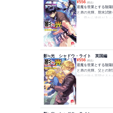
¥
556
(税込)
退魔を世業とする陰陽
と弟の光輝。期末試験
に、母から連絡が入っ
ぼされ、『星之宮』に
いう。御影は仕事を進
るが・・・・・・事件
惑いを覚えるのだった
影≒光 シャドウ・ライト 英国編
¥
556
(税込)
退魔を世業とする陰陽
と弟の光輝。父との対
修行の旅を再開するた
ーは光輝の覇気の無い
め、魔術学院に持ち込
は有名な錬金術師。彼
とだったが・・・・・