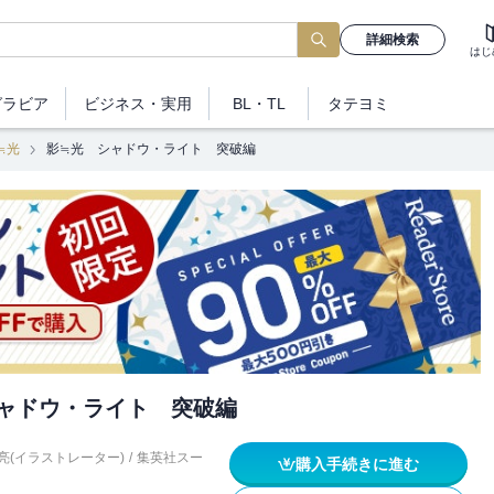
詳細検索
はじ
グラビア
ビジネス
・実用
BL・TL
タテヨミ
≒光
影≒光 シャドウ・ライト 突破編
ャドウ・ライト 突破編
亮(イラストレーター)
/
集英社スー
購入手続きに進む