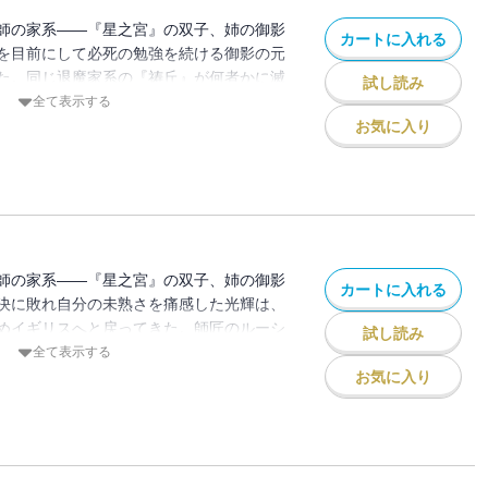
師の家系――『星之宮』の双子、姉の御影
カートに入れる
を目前にして必死の勉強を続ける御影の元
た。同じ退魔家系の『祷丘』が何者かに滅
試し読み
退魔の代行と犯人討伐の依頼がきていると
全て表示する
めるうちに、犯人らしき人物の弟と合流す
お気に入り
の裏にある兄弟間の憎悪を知り、彼女は戸
。
師の家系――『星之宮』の双子、姉の御影
カートに入れる
決に敗れ自分の未熟さを痛感した光輝は、
めイギリスへと戻ってきた。師匠のルーシ
試し読み
様子を気にしつつも、旅の資金を稼ぐた
全て表示する
まれる高額報酬の仕事を請け負う。依頼者
お気に入り
の親族を狙う犯人を捕らえてほしいとのこ
・。