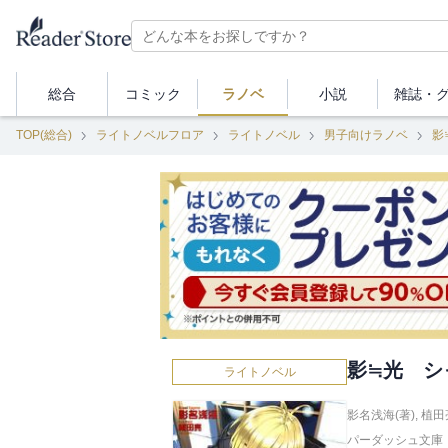
総合
コミック
ラノベ
小説
雑誌・
TOP(総合)
ライトノベルフロア
ライトノベル
男子向けラノベ
影
影≒光 シ
ライトノベル
影名浅海(著)
,
植田
パーダッシュ文庫