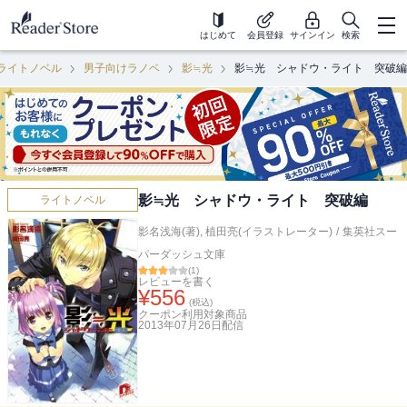
はじめて
会員登録
サインイン
検索
ライトノベル
男子向けラノベ
影≒光
影≒光 シャドウ・ライト 突破編
影≒光 シャドウ・ライト 突破編
ライトノベル
影名浅海(著)
,
植田亮(イラストレーター)
/
集英社スー
パーダッシュ文庫
(
1
)
レビューを書く
¥
556
(税込)
クーポン利用対象商品
2013年07月26日
配信