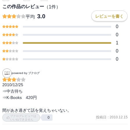
この作品のレビュー
（
1
件）
3.0
レビューを書く
平均
0
0
1
0
0
powered by ブクログ
2010/12/25

⇒中古待ち

⇒K-Books　420円

間があき過ぎて話を覚えちゃいない。
ブクログレビューは
投稿日
:
2010.12.15
0
いいねできません