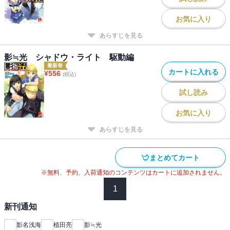
お気に入り
あらすじを見る
影≒光 シャドウ・ライト 駆動編
最新巻
カートに入れる
¥
556
(税込)
試し読み
お気に入り
あらすじを見る
まとめてカート
※無料、予約、入荷通知のコンテンツはカートに追加されません。
1
新刊通知
影名浅海
植田亮
影≒光