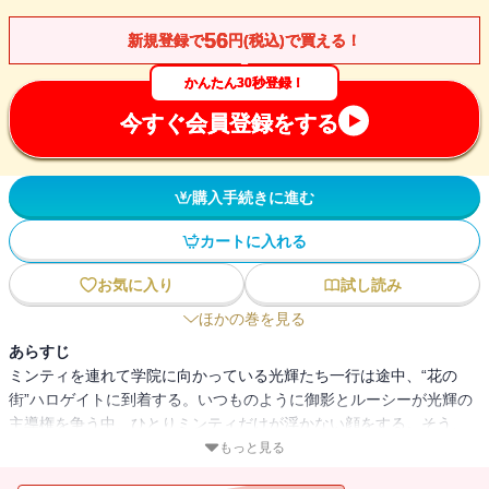
56
新規登録で
円(税込)で買える！
かんたん30秒登録！
今すぐ会員登録をする
購入手続きに進む
カートに入れる
お気に入り
試し読み
ほかの巻を見る
あらすじ
ミンティを連れて学院に向かっている光輝たち一行は途中、“花の
街”ハロゲイトに到着する。いつものように御影とルーシーが光輝の
主導権を争う中、ひとりミンティだけが浮かない顔をする。そう、
ハロゲイトはミンティにとって忘れられない街だった――。ひとつ
もっと見る
のリボンがミンティ・ジュエル・ベルタの三人を結びつけ、絡み合