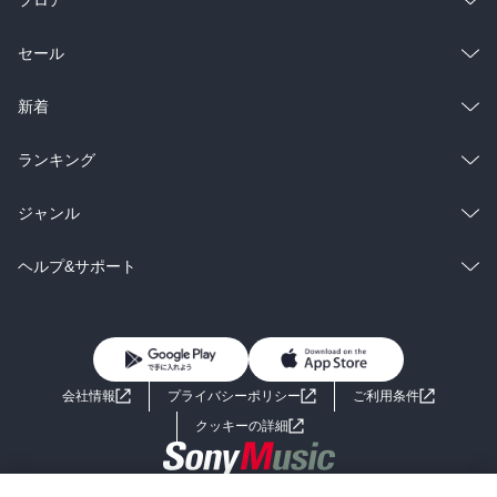
総合
コミック
セール
ラノベ
小説
総合
コミック
新着
雑誌・グラビア
ビジネス・実用
ラノベ
小説
総合
コミック
ランキング
BL・TL
雑誌・グラビア
ビジネス・実用
ラノベ
小説
総合
コミック
ジャンル
BL・TL
雑誌・グラビア
ビジネス・実用
ラノベ
小説
コミック
男性コミック
ヘルプ&サポート
BL・TL
雑誌・グラビア
ビジネス・実用
女性コミック
コミック誌
初めての方へ
ヘルプ
BL・TL
ライトノベル
男子向けラノベ
よくあるご質問
お問い合わせ
会社情報
プライバシーポリシー
ご利用条件
女子向けラノベ
小説
利用規約
クッキーの詳細
国内小説
海外小説
Copyright 2017 - 2026 Sony Music Entertainment(Japan) Inc.