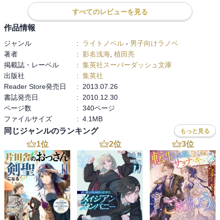
すべてのレビューを見る
作品情報
ジャンル
:
ライトノベル
-
男子向けラノベ
著者
:
影名浅海
,
植田亮
掲載誌・レーベル
:
集英社スーパーダッシュ文庫
出版社
:
集英社
Reader Store発売日
:
2013.07.26
書誌発売日
:
2010.12.30
ページ数
:
340ページ
ファイルサイズ
:
4.1MB
同じジャンルのランキング
もっと見る
1
位
2
位
3
位