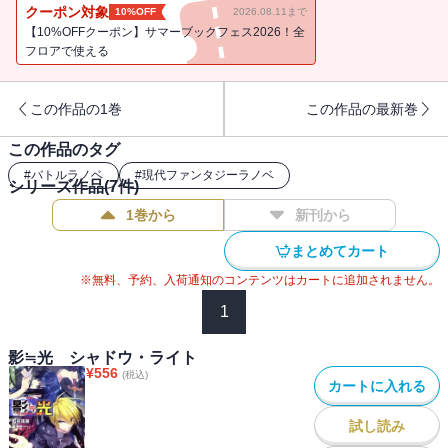
った三者のわだかまりを陰陽師の双子の姉弟が解きほぐ
クーポン対象
10%OFF
2026.08.11まで
す・・・・・・。
【10%OFFクーポン】サマーブックフェス2026！全
フロアで使える
この作品の1巻
この作品の最新巻
この作品のタグ
#
バトルラノベ
#
現代ファンタジーラノベ
シリーズ作品(
7
件)
1巻から
新刊から
まとめてカート
※無料、予約、入荷通知のコンテンツはカートに追加されません。
1
影≒光 シャドウ・ライト
¥
556
(税込)
カートに入れる
試し読み