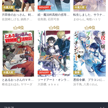
今週入荷
50%OFF
今週入荷
片田舎のおっさん、剣聖になる 11 ～ただの田舎の剣術師範だったのに、大成した弟子たちが俺を放ってくれない件～
続・魔法科高校の劣等生 メイジアン・カンパニー(11)
転生しました、サラナ・キンジェです。ごきげんよう。５ ～婚約破棄されたので田舎で気ままに暮らしたいと思います～【電子書店共通特典SS付】
佐賀崎しげる
,
鍋島テツヒロ
佐島勤
,
石田可奈
まゆらん
,
匈歌ハトリ
4
位
5
位
6
位
今週入荷
30%OFF
新着
とあるおっさんのＶＲＭＭＯ活動記34
ソードアート・オンライン29 ユナイタル・リングVIII
悪役令嬢、ブラコンにジョブチェンジします９【電子特典付き】
椎名ほわほわ
,
ヤマーダ
川原礫
,
ａｂｅｃ
浜千鳥
,
八美☆わん
フロア