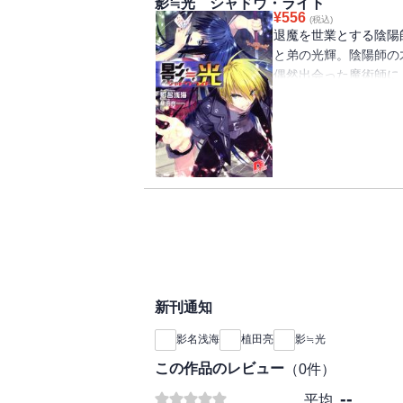
影≒光 シャドウ・ライト
¥
556
(税込)
退魔を世業とする陰陽
と弟の光輝。陰陽師の
偶然出会った魔術師に
に赴く。そして約一年
光輝は御影が案ずるの
辱を返すべく試合を申
だった・・・・・・！
新刊通知
影名浅海
植田亮
影≒光
この作品のレビュー
（
0
件）
--
平均