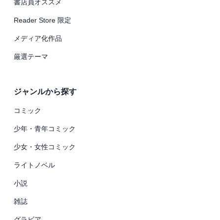
書店員オススメ
Reader Store 限定
メディア化作品
厳選テーマ
ジャンルから探す
コミック
少年・青年コミック
少女・女性コミック
ライトノベル
小説
雑誌
グラビア