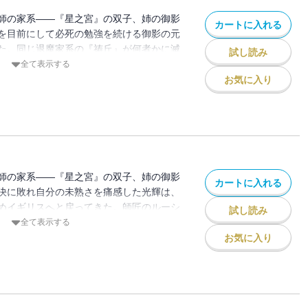
師の家系――『星之宮』の双子、姉の御影
カートに入れる
を目前にして必死の勉強を続ける御影の元
た。同じ退魔家系の『祷丘』が何者かに滅
試し読み
退魔の代行と犯人討伐の依頼がきていると
全て表示する
めるうちに、犯人らしき人物の弟と合流す
お気に入り
の裏にある兄弟間の憎悪を知り、彼女は戸
。
師の家系――『星之宮』の双子、姉の御影
カートに入れる
決に敗れ自分の未熟さを痛感した光輝は、
めイギリスへと戻ってきた。師匠のルーシ
試し読み
様子を気にしつつも、旅の資金を稼ぐた
全て表示する
まれる高額報酬の仕事を請け負う。依頼者
お気に入り
の親族を狙う犯人を捕らえてほしいとのこ
・。