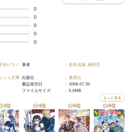
0
0
0
0
0
子向けラノ
著者
:
影名浅海
,
植田亮
ッシュ文庫
出版社
:
集英社
書誌発売日
:
2006.07.30
ファイルサイズ
:
5.6MB
もっと見る
3
位
4
位
5
位
6
位