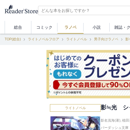
総合
コミック
ラノベ
小説
雑誌・
TOP(総合)
ライトノベルフロア
ライトノベル
男子向けラノベ
影
影≒光 シ
ライトノベル
影名浅海(著)
,
植田
パーダッシュ文庫