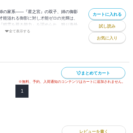
師の家系――『星之宮』の双子、姉の御影
カートに入れる
才能溢れる御影に対し才能ゼロの光輝は、
『精霊を視る能力』を認められ、独り海外
試し読み
後、精霊術を習得し自信を付けて帰国した
全て表示する
をよそに、父からずっと蔑まれて受けた屈
お気に入り
し込む。――それが連続怪奇事件の始まり
まとめてカート
※無料、予約、入荷通知のコンテンツはカートに追加されません。
1
レビューを書く