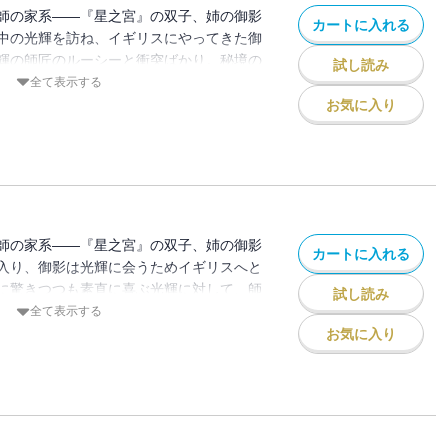
師の家系――『星之宮』の双子、姉の御影
カートに入れる
中の光輝を訪ね、イギリスにやってきた御
輝の師匠のルーシーと衝突ばかり。秘境の
試し読み
らわれていた魔術師ジュエルを家に送り届
全て表示する
きや、三人の前にルーシーの師匠ルリアが
お気に入り
をする。それがさらに悲劇の連鎖へと繋が
師の家系――『星之宮』の双子、姉の御影
カートに入れる
入り、御影は光輝に会うためイギリスへと
に驚きつつも素直に喜ぶ光輝に対して、師
試し読み
が来たと不機嫌そのもの。翌日、修行の様
全て表示する
の頼みで訪れた森の秘境で、一行は氷に閉
お気に入り
ルーシーが止める間も無く、御影は彼女を
・。