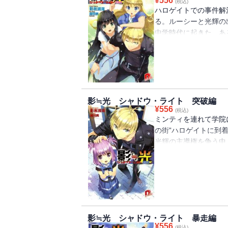
¥
556
(税込)
ハロゲイトでの事件解
る。ルーシーと光輝の
中学時代に起きた、あ
されることのなかった
完結を飾る、読者アン
にお披露目。
影≒光 シャドウ・ライト 突破編
¥
556
(税込)
ミンティを連れて学院
の街”ハロゲイトに到
光輝の主導権を争う中
る。そう、ハロゲイト
――。ひとつのリボン
びつけ、絡み合った三
きほぐす・・・・・・
影≒光 シャドウ・ライト 暴走編
¥
556
(税込)