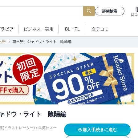
詳細検索
はじ
グラビア
ビジネス
・実用
BL・TL
タテヨミ
≒光
影≒光 シャドウ・ライト 陰陽編
ャドウ・ライト 陰陽編
亮(イラストレーター)
/
集英社スー
購入手続きに進む