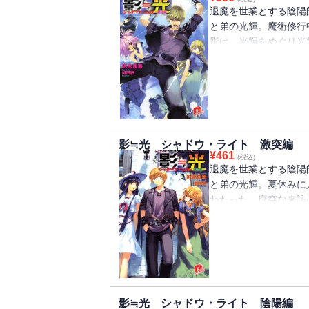
退魔を世業とする陰陽
と弟の光輝。魔術修行
影は、光輝をめぐり光
森で氷漬けにされ、捕
けて一件落着かと思い
現れ、とある頼みごと
っていく・・・。
影≒光 シャドウ・ライト 激突編
¥
461
(税込)
退魔を世業とする陰陽
と弟の光輝。夏休みに
わたった。唐突な来訪
匠のルーシーは邪魔者
子を見たいという御影
ざされた女性を発見。
救い出した・・・・・
影≒光 シャドウ・ライト 陰陽編