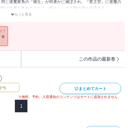
。同じ退魔家系の『祷丘』が何者かに滅ぼされ、『星之宮』に退魔の
御影は仕事を進めるうちに、犯人らしき人物の弟と合流する
悪を知り、彼女は戸惑いを覚えるのだった。
もっと見る
11まで
！全
この作品の最新巻
から
まとめてカート
※無料、予約、入荷通知のコンテンツはカートに追加されません。
1