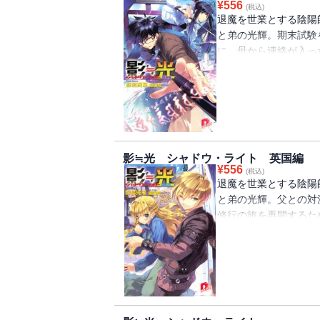
¥
556
(税込)
退魔を世業とする陰陽
と弟の光輝。期末試験
に、母から連絡が入っ
ぼされ、『星之宮』に
いう。御影は仕事を進
るが・・・・・・事件
惑いを覚えるのだった
影≒光 シャドウ・ライト 英国編
¥
556
(税込)
退魔を世業とする陰陽
と弟の光輝。父との対
修行の旅を再開するた
ーは光輝の覇気の無い
め、魔術学院に持ち込
は有名な錬金術師。彼
とだったが・・・・・