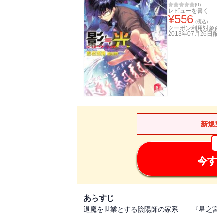
(
0
)
レビューを書く
¥
556
(税込)
クーポン利用対象
2013年07月26日
新規
今す
あらすじ
退魔を世業とする陰陽師の家系――『星之