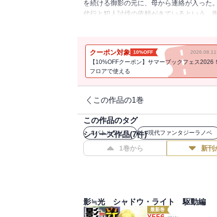
を続ける御影の元に、母から連絡が入った
代行と犯人討伐の依頼がきているという。
が・・・・・・事件の裏にある兄弟間の憎
クーポン対象
10%OFF
2026.08.
【10%OFFクーポン】サマーブックフェス2026
フロアで使える
この作品の1巻
この作品のタグ
#
バトルラノベ
#
現代ファンタジーラノベ
シリーズ作品(
7
件)
1巻から
新刊
影≒光 シャドウ・ライト 駆動編
最新巻