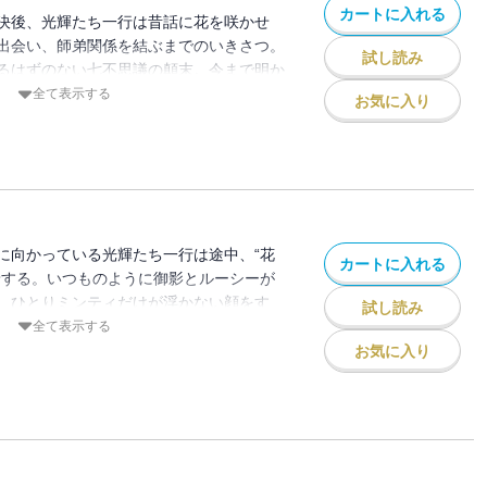
カートに入れる
決後、光輝たち一行は昔話に花を咲かせ
出会い、師弟関係を結ぶまでのいきさつ。
試し読み
るはずのない七不思議の顛末。今まで明か
過去の因縁が語られる――。人気シリーズ
全て表示する
お気に入り
ケートで上位に挙がったエピソードをここ
に向かっている光輝たち一行は途中、“花
カートに入れる
着する。いつものように御影とルーシーが
、ひとりミンティだけが浮かない顔をす
試し読み
はミンティにとって忘れられない街だった
全て表示する
がミンティ・ジュエル・ベルタの三人を結
お気に入り
者のわだかまりを陰陽師の双子の姉弟が解
。