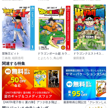
冒険王ビィト
ドラゴンボール超 カラー版
ドラゴンクエスト4コママンガ劇場 ニセ勇者本
三条陸
,
稲田浩司
とよたろう
,
鳥山明
柴田亜美
関連する特集
【AKITA電子祭り 夏の陣】アツさ吹き飛ばす！ 夏のギャグ＆コメディ大フェア