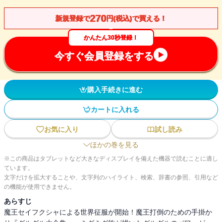
270
新規登録で
円(税込)で買える！
かんたん30秒登録！
今すぐ会員登録をする
購入手続きに進む
カートに入れる
お気に入り
試し読み
ほかの巻を見る
※この商品はタブレットなど大きなディスプレイを備えた機器で読むことに適し
ています。
文字だけを拡大することや、文字列のハイライト、検索、辞書の参照、引用など
の機能が使用できません。
あらすじ
魔王セイフクシャによる世界征服が開始！魔王打倒のための手掛か