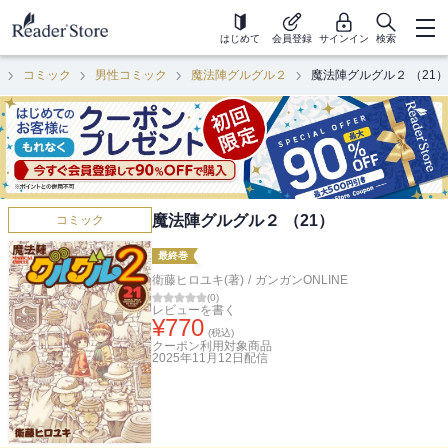
はじめて
会員登録
サインイン
検索
コミック
男性コミック
魔法陣グルグル２
魔法陣グルグル２ （21）
魔法陣グルグル２ （21）
コミック
最終巻
衛藤ヒロユキ(著)
/
ガンガンONLINE
(
0
)
レビューを書く
¥
770
(税込)
クーポン利用対象商品
2025年11月12日
配信