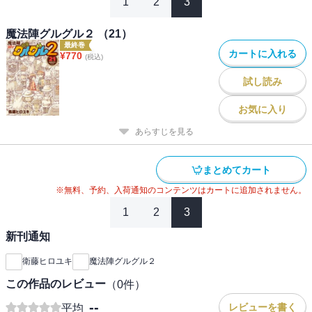
1
2
3
魔法陣グルグル２ （21）
最終巻
カートに入れる
¥
770
(税込)
試し読み
お気に入り
あらすじを見る
まとめてカート
※無料、予約、入荷通知のコンテンツはカートに追加されません。
1
2
3
新刊通知
衛藤ヒロユキ
魔法陣グルグル２
この作品のレビュー
（
0
件）
--
レビューを書く
平均