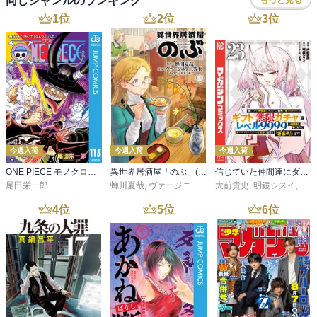
同じジャンルのランキング
もっと見る
1
位
2
位
3
位
今週入荷
今週入荷
今週入荷
ONE PIECE モノクロ版 115
異世界居酒屋「のぶ」(22)
信じていた仲間達にダンジョン奥地で殺されかけたがギフト『無限ガチャ』でレベル９９９９の仲間達を手に入れて元パーティーメンバーと世界に復讐＆『ざまぁ！』します！（２３）
尾田栄一郎
蝉川夏哉
,
ヴァージニア二等兵
大前貴史
,
転
,
明鏡シスイ
,
ｔｅ
4
位
5
位
6
位