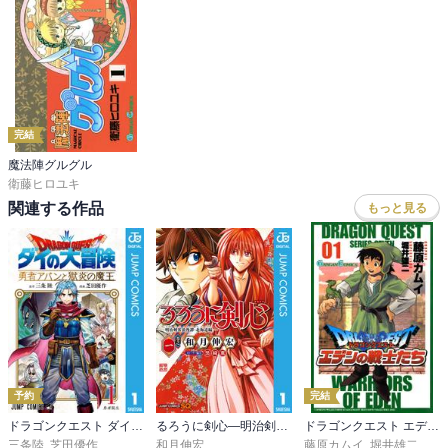
完結
魔法陣グルグル
衛藤ヒロユキ
関連する作品
もっと見る
予約
完結
ドラゴンクエスト ダイの大冒険 勇者アバンと獄炎の魔王
るろうに剣心―明治剣客浪漫譚・北海道編―
ドラゴンクエスト エデンの戦士たち
三条陸
,
芝田優作
和月伸宏
藤原カムイ
,
堀井雄二