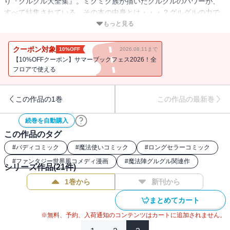
り『グルグル大全集』。ミグミグ族が描いたグルグルのパワーが、
すべて結集されている、その本の中身とは・・・？グルグルの力で
戦うことを決意するククリ！早速描いたグルグルは失敗してしまう
もっと見る
が・・・。過去の失敗も出会いもすべてが力になる！旅路の果て
に、ニケとククリを待つものとは・・・!?「魔法陣グルグル」正統派
クーポン対象
10%OFF
2026.08.11まで
続編、ここに完結！
【10%OFFクーポン】サマーブックフェス2026！全
フロアで使える
この作品の1巻
この作品の最新巻
続巻を自動購入
この作品のタグ
#
バディコミック
#
魔法使いコミック
#
ロングセラーコミック
#
ファンタジー世界風コメディ漫画
#
魔法陣グルグル関連作
シリーズ作品(
21
件)
1巻から
新刊から
まとめてカート
※無料、予約、入荷通知のコンテンツはカートに追加されません。