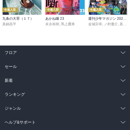
今週入荷
今週入荷
今週入荷
九条の大罪（１７）
あかね噺 23
週刊少年マガジン 2026年36・37号[2026年8月5日発売]
真鍋昌平
末永裕樹
,
馬上鷹将
金城宗幸
,
ノ村優介
,
真島ヒロ
フロア
総合
コミック
セール
ラノベ
小説
総合
コミック
新着
雑誌・グラビア
ビジネス・実用
ラノベ
小説
総合
コミック
ランキング
BL・TL
雑誌・グラビア
ビジネス・実用
ラノベ
小説
総合
コミック
ジャンル
BL・TL
雑誌・グラビア
ビジネス・実用
ラノベ
小説
コミック
男性コミック
ヘルプ&サポート