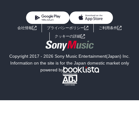
BL・TL
雑誌・グラビア
ビジネス・実用
女性コミック
コミック誌
初めての方へ
ヘルプ
BL・TL
ライトノベル
男子向けラノベ
よくあるご質問
お問い合わせ
会社情報
プライバシーポリシー
ご利用条件
女子向けラノベ
小説
利用規約
クッキーの詳細
国内小説
海外小説
Copyright 2017 - 2026 Sony Music Entertainment(Japan) Inc.
ミステリー
SF
Information on the site is for the Japan domestic market only
powered by
歴史・時代小説
文学
雑誌
グラビア写真集
ボーイズラブ
ティーンズラブ
人文・思想・歴史
社会・政治・法律
ビジネス・経済
サイエンス・テクノロジー