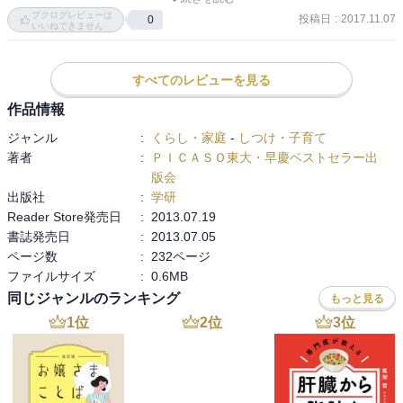
ブクログレビューは
投稿日
:
2017.11.07
0
いいねできません
いろんな人、いろんな家族があるけれど

共通して言えるのは

すべてのレビューを見る
「親に必要なのは、子供の特性を見極める能力

そして何を必要としているか提案するための選択肢」の2つだと思
作品情報
う。

ジャンル
:
くらし・家庭
-
しつけ・子育て
著者
:
ＰＩＣＡＳＯ東大・早慶ベストセラー出
この本に書かれていることをそのままやっても、子どもには個性が
版会
あるから反応はさまざま。

出版社
:
学研
Reader Store発売日
:
2013.07.19
プレッシャーに弱い我が子に対して、この本の「プレッシャーが良
書誌発売日
:
2013.07.05
い影響を及ぼしてくれた」という人の体験を参考にした接し方をし
ページ数
:
232ページ
ても、同じ結果が得られるはずがない。

ファイルサイズ
:
0.6MB
同じジャンルのランキング
もっと見る
大事なのは人の体験談をかみ砕いて理解し、自分に活かせることは
なにか、たくさんの人の体験談に共通する教えみたいなものは何か
1
位
2
位
3
位
を理解すること。