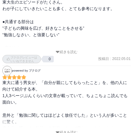
東大生のエピソードがたくさん。

わが子にしていきたいことも多く、とても参考になります。

●共通する部分は

”子どもの興味を広げ、好きなことをさせる”

“勉強しなさい、と強要しない”

●真似したい

続きを読む
・母は反面教師、父は理想像

ブクログレビューは
投稿日
:
2022.05.01
0
・素直でいることの大切さ

いいねできません
・積極的に友達を作らせる

powered by ブクログ
東大に通う男女が、「自分が親にしてもらったこと」を、他の人に
向けて紹介する本。

1人3ページぶんくらいの文章が載っていて、ちょこちょこ読んでも
面白い。

意外と「勉強に関してはほどよく放任でした」という人が多いこと
に驚く。

東大生の親って、勉強しろ勉強しろって言わないみたいだよ。

続きを読む