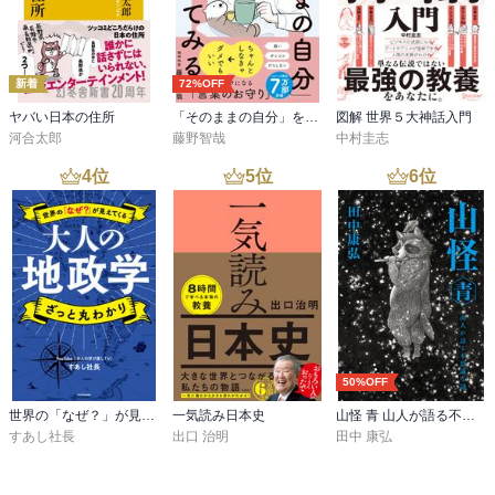
新着
72%OFF
ヤバい日本の住所
「そのままの自分」を生きてみる 精神科医が教える自分を責めない気持ちの整理術 (特装版)
図解 世界５大神話入門
河合太郎
藤野智哉
中村圭志
4
位
5
位
6
位
50%OFF
世界の「なぜ？」が見えてくる 大人の地政学 ざっと丸わかり
一気読み日本史
山怪 青 山人が語る不思議な話
すあし社長
出口 治明
田中 康弘