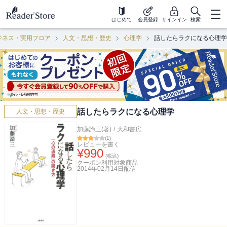
はじめて
会員登録
サインイン
検索
ジネス・実用フロア
人文・思想・歴史
心理学
話したらラクになる心理学
話したらラクになる心理学
人文・思想・歴史
加藤諦三(著)
/
大和書房
(
1
)
レビューを書く
¥
990
(税込)
クーポン利用対象商品
2014年02月14日
配信