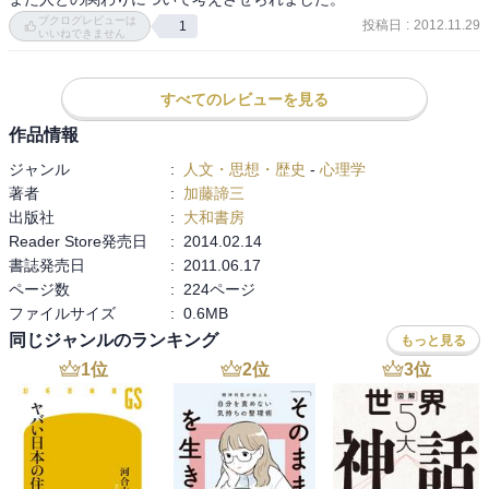
ブクログレビューは
投稿日
:
2012.11.29
1
いいねできません
すべてのレビューを見る
作品情報
ジャンル
:
人文・思想・歴史
-
心理学
著者
:
加藤諦三
出版社
:
大和書房
Reader Store発売日
:
2014.02.14
書誌発売日
:
2011.06.17
ページ数
:
224ページ
ファイルサイズ
:
0.6MB
同じジャンルのランキング
もっと見る
1
位
2
位
3
位