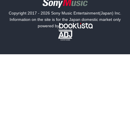
国内小説
海外小説
Copyright 2017 - 2026 Sony Music Entertainment(Japan) Inc.
ミステリー
SF
Information on the site is for the Japan domestic market only
powered by
歴史・時代小説
文学
雑誌
グラビア写真集
ボーイズラブ
ティーンズラブ
人文・思想・歴史
社会・政治・法律
ビジネス・経済
サイエンス・テクノロジー
コンピュータ・情報
くらし・家庭
料理・酒
ファッション・美容・ダイエット
ホビー&カルチャー
スポーツ・アウトドア