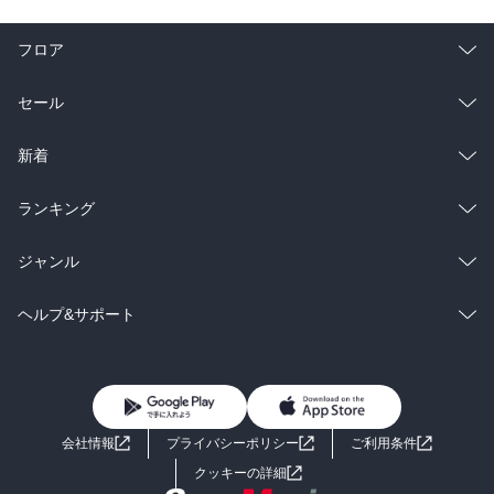
フロア
総合
コミック
セール
ラノベ
小説
総合
コミック
新着
雑誌・グラビア
ビジネス・実用
ラノベ
小説
総合
コミック
ランキング
BL・TL
雑誌・グラビア
ビジネス・実用
ラノベ
小説
総合
コミック
ジャンル
BL・TL
雑誌・グラビア
ビジネス・実用
ラノベ
小説
コミック
男性コミック
ヘルプ&サポート
BL・TL
雑誌・グラビア
ビジネス・実用
女性コミック
コミック誌
初めての方へ
ヘルプ
BL・TL
ライトノベル
男子向けラノベ
よくあるご質問
お問い合わせ
会社情報
プライバシーポリシー
ご利用条件
女子向けラノベ
小説
利用規約
クッキーの詳細