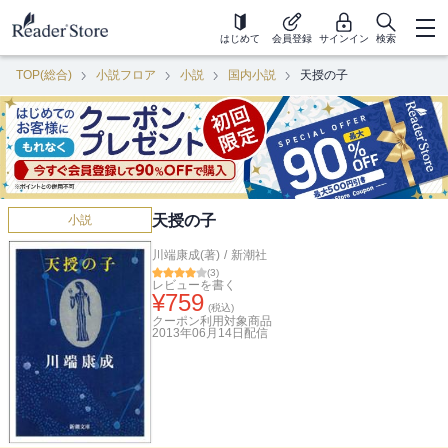
はじめて
会員登録
サインイン
検索
TOP(総合)
小説フロア
小説
国内小説
天授の子
天授の子
小説
川端康成(著)
/
新潮社
(
3
)
レビューを書く
¥
759
(税込)
クーポン利用対象商品
2013年06月14日
配信