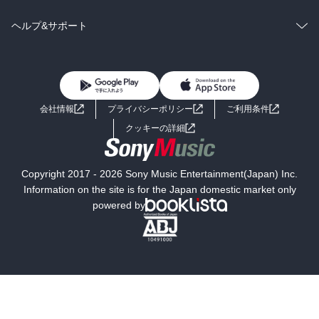
BL・TL
雑誌・グラビア
ビジネス・実用
ラノベ
小説
コミック
男性コミック
ヘルプ&サポート
BL・TL
雑誌・グラビア
ビジネス・実用
女性コミック
コミック誌
初めての方へ
ヘルプ
BL・TL
ライトノベル
男子向けラノベ
よくあるご質問
お問い合わせ
会社情報
プライバシーポリシー
ご利用条件
女子向けラノベ
小説
利用規約
クッキーの詳細
国内小説
海外小説
Copyright 2017 - 2026 Sony Music Entertainment(Japan) Inc.
ミステリー
SF
Information on the site is for the Japan domestic market only
powered by
歴史・時代小説
文学
雑誌
グラビア写真集
ボーイズラブ
ティーンズラブ