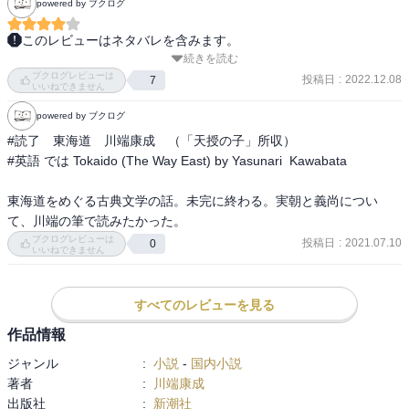
powered by ブクログ
このレビューはネタバレを含みます。
続きを読む
作者が生前に単行本収録を見送った作品を、死後数年後にまとめた
ブクログレビューは
作品集。

投稿日
:
2022.12.08
7
いいねできません
当時の読者にとっては垂涎の幻の作品たちだったのだろう。

powered by ブクログ
未収録ってことは失敗作なのかといえば、そんなことは全然ない。

むしろ未完であることや、作者の身内を慮ってだろう。

#読了　東海道　川端康成　（「天授の子」所収）

だが川端にとって「小説の完結」って概念がそもそも怪しいし、慮
#英語 では Tokaido (The Way East) by Yasunari  Kawabata

るならそもそもなんで書いたの。

東海道をめぐる古典文学の話。未完に終わる。実朝と義尚につい
■故園（未完）

て、川端の筆で読みたかった。
１９４３年連載開始。４０代で養女を迎えた顛末を記す。

ブクログレビューは
投稿日
:
2021.07.10
0
いいねできません
《私が門口をあけるなり、えらい足音で駆け出して来た子供は怒っ
て顔を真っ赤にして「おそいなあッ」と叫ぶと、両手の握りこぶし
を肩まで振り上げて、私を殴るように抱きついた。》

すべてのレビューを見る
１２歳である。

作品情報
実際の事情はいろいろあるだろうけれど、若い娘の生命を愉しみた
いという欲望がなかったとは言えまい。

ジャンル
:
小説
-
国内小説
「古都」の息子の嫁という例もあるし。

著者
:
川端康成
で、同時に興味深いのは、養女の境遇に思いを巡らすうちに、自分
出版社
:
新潮社