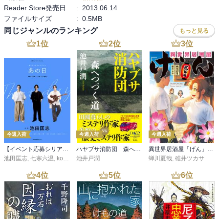
自身の過去の回想にもなり、全体として「私的記憶論」のようにな
Reader Store発売日
:
2013.06.14
っていること。

ファイルサイズ
:
0.5MB
些末な記述だが、「作中人物の私をいやな人間に書」くんだとか。

同じジャンルのランキング
もっと見る
結構核心的な創作論だと思う。

1
位
2
位
3
位
■東海道（未完）

※１９４３年「満州日日新聞」に連載開始。

ちょっとハードルが高そうで未読。

■感傷の塔

戦後の作。

戦争中文通をしていた複数の女性読者への手紙、というてい。

今週入荷
今週入荷
今週入荷
これは大変美しい作品だと思う。

【イベント応募シリアルコード付】池田匡志出演・オーディオフォトブック「あの日」SPECIAL EDITION（音声／動画付）
ハヤブサ消防団 森へつづく道
異世界居酒屋「げん」三杯目
■天授の子

池田匡志
,
七寒六温
,
konoko58
池井戸潤
,
村崎キコ
蝉川夏哉
,
碓井ツカサ
「故園」の６年後。

4
位
5
位
6
位
養女・民子の母・時子の危篤に、まずは自分が、続いて妻と民子が
来る。

冒頭、語り手・定家（さだいえ）はペン・クラブ会長として広島行
き。
