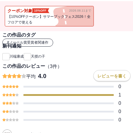
る「天授の子」など4編を収録する。1968年、日本で最初のノーベル
文学賞を受賞した著者の、魂の奥の奥にふれる貴重な作品集。
クーポン対象
10%OFF
2026.08.11まで
【10%OFFクーポン】サマーブックフェス2026！全
フロアで使える
この作品のタグ
#
ノーベル賞受賞者関連作
新刊通知
川端康成
天授の子
この作品のレビュー
（
3
件）
4.0
レビューを書く
平均
0
1
0
0
0