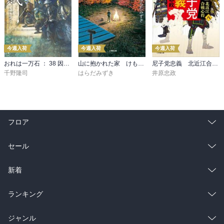
惨禍に背中を押される思いがしたと、結構スレスレなことを思いつ
つ、時子の大阪へ。

ここ実は定家が幼いことに住んでいたあたりなので、自然と自分の
少年期も思い出される。

で、民子は６年間実母と交流が薄かったという件。

今週入荷
今週入荷
今週入荷
同時に妻の流産続きの件。

おれは一万石 ： 38 因縁の賊
山に抱かれた家 けもの道
尼子党忠義 北近江合戦心得〈八〉
結構入り組んでいる上に散漫な話なのだが、面白い作品だと思っ
千野隆司
はらだみずき
井原忠政
た。

てか大いに自分（の身内）を切り売りしてんなー。

◇解説　佐伯彰一

フロア
◇覚書　川端香男里（養女政子（＝民子）の夫）

◇年譜
総合
コミック
セール
ラノベ
小説
総合
コミック
新着
雑誌・グラビア
ビジネス・実用
ラノベ
小説
総合
コミック
ランキング
BL・TL
雑誌・グラビア
ビジネス・実用
ラノベ
小説
総合
コミック
ジャンル