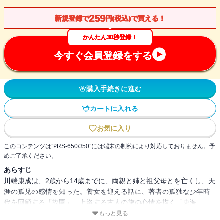
259
新規登録で
円(税込)で買える！
かんたん30秒登録！
今すぐ会員登録をする
購入手続きに進む
カートに入れる
お気に入り
このコンテンツは”PRS-650/350”には端末の制約により対応しておりません。予
めご了承ください。
あらすじ
川端康成は、2歳から14歳までに、両親と姉と祖父母とを亡くし、天
涯の孤児の感情を知った。養女を迎える話に、著者の孤独な少年時
代を回顧する「故園」、上洛する古人の旅の心情を描く「東海
道」、養女の民子への慈しみと戦後まもないペンクラブの活動を綴
もっと見る