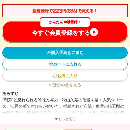
223
新規登録で
円(税込)で買える！
かんたん30秒登録！
今すぐ会員登録をする
購入手続きに進む
カートに入れる
お気に入り
ほかの巻を見る
あらすじ
“剃刀”と恐れられる吟味方与力・秋山久蔵の活躍を描く人気シリー
ズ。江戸の町で付け火が続いた。捕縛された盗賊・東雲の鉄五郎の
一味の者が、鉄五郎を放免しなければ火を放つと脅してきた挙げ句
のことだった。南町奉行の荒尾但馬守は、大火を恐れるあまり久蔵
もっと見る
に対し探索の日切りを申し渡した。久蔵は、期限までに一味を捕ら