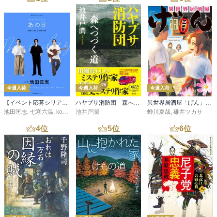
今週入荷
今週入荷
今週入荷
【イベント応募シリアルコード付】池田匡志出演・オーディオフォトブック「あの日」SPECIAL EDITION（音声／動画付）
ハヤブサ消防団 森へつづく道
異世界居酒屋「げん」三杯目
池田匡志
,
七寒六温
,
konoko58
池井戸潤
,
村崎キコ
蝉川夏哉
,
碓井ツカサ
4
位
5
位
6
位