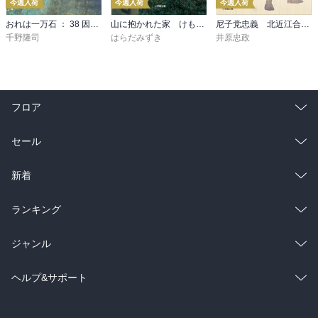
今週入荷
今週入荷
今週入荷
おれは一万石 ： 38 因縁の賊
山に抱かれた家 けもの道
尼子党忠義 北近江合戦心得〈八〉
千野隆司
はらだみずき
井原忠政
フロア
総合
コミック
セール
ラノベ
小説
総合
コミック
新着
雑誌・グラビア
ビジネス・実用
ラノベ
小説
総合
コミック
ランキング
BL・TL
雑誌・グラビア
ビジネス・実用
ラノベ
小説
総合
コミック
ジャンル
BL・TL
雑誌・グラビア
ビジネス・実用
ラノベ
小説
コミック
男性コミック
ヘルプ&サポート
BL・TL
雑誌・グラビア
ビジネス・実用
女性コミック
コミック誌
初めての方へ
ヘルプ