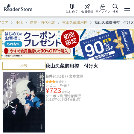
はじめて
会員登録
サインイン
検索
フロア
小説
歴史・時代小説
秋山久蔵御用控
秋山久蔵御用控 付け火
秋山久蔵御用控 付け火
小説
藤井邦夫(著)
/
文春文庫
(
4
)
レビューを書く
¥
723
(税込)
クーポン利用対象商品
2013年05月24日
配信