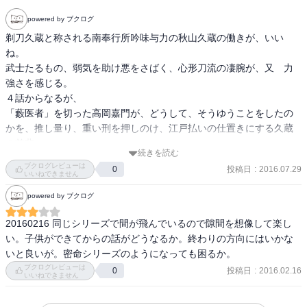
powered by ブクログ
剃刀久蔵と称される南奉行所吟味与力の秋山久蔵の働きが、いい
ね。

武士たるもの、弱気を助け悪をさばく、心形刀流の凄腕が、又　力
強さを感じる。

４話からなるが、

「藪医者」を切った高岡嘉門が、どうして、そうゆうことをしたの
かを、推し量り、重い刑を押しのけ、江戸払いの仕置きにする久蔵
の慈悲。
続きを読む
ブクログレビューは
投稿日
:
2016.07.29
0
いいねできません
powered by ブクログ
20160216 同じシリーズで間が飛んでいるので隙間を想像して楽し
い。子供ができてからの話がどうなるか。終わりの方向にはいかな
いと良いが。密命シリーズのようになっても困るか。
ブクログレビューは
投稿日
:
2016.02.16
0
いいねできません