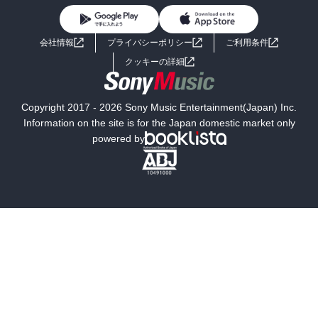
BL・TL
ライトノベル
男子向けラノベ
よくあるご質問
お問い合わせ
会社情報
プライバシーポリシー
ご利用条件
女子向けラノベ
小説
利用規約
クッキーの詳細
国内小説
海外小説
Copyright 2017 - 2026 Sony Music Entertainment(Japan) Inc.
ミステリー
SF
Information on the site is for the Japan domestic market only
powered by
歴史・時代小説
文学
雑誌
グラビア写真集
ボーイズラブ
ティーンズラブ
人文・思想・歴史
社会・政治・法律
ビジネス・経済
サイエンス・テクノロジー
コンピュータ・情報
くらし・家庭