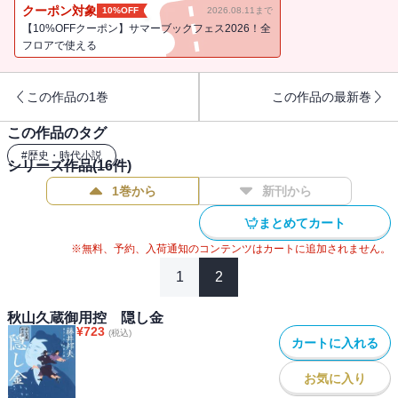
えられるのか。前作で長男・大助が生まれたのに続き、新メンバー
クーポン対象
10%OFF
2026.08.11まで
も登場。ますます快調です！
【10%OFFクーポン】サマーブックフェス2026！全
好評シリーズ第16弾！
フロアで使える
この作品の1巻
この作品の最新巻
この作品のタグ
#
歴史・時代小説
シリーズ作品(
16
件)
1巻から
新刊から
まとめてカート
※無料、予約、入荷通知のコンテンツはカートに追加されません。
1
2
秋山久蔵御用控 隠し金
¥
723
(税込)
カートに入れる
お気に入り