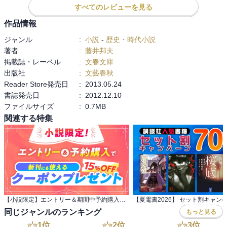
すべてのレビューを見る
作品情報
ジャンル
:
小説
-
歴史・時代小説
著者
:
藤井邦夫
掲載誌・レーベル
:
文春文庫
出版社
:
文藝春秋
Reader Store発売日
:
2013.05.24
書誌発売日
:
2012.12.10
ファイルサイズ
:
0.7MB
関連する特集
【小説限定】エントリー＆期間中予約購入でクーポンプレゼント
【夏電書2026】 セット割キャン
同じジャンルのランキング
もっと見る
1
位
2
位
3
位