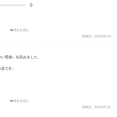
0
続きを読む
投稿日
:
2026.06.14
い雪崩』を読みました。

品です。

続きを読む
ーのパーティーが遭難死に至る経緯をとらえ、極限状況における女性
投稿日
:
2022.07.21
『先導者』。

の争いを描く『赤い雪崩』。
