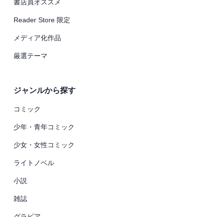
書店員オススメ
Reader Store 限定
メディア化作品
厳選テーマ
ジャンルから探す
コミック
少年・青年コミック
少女・女性コミック
ライトノベル
小説
雑誌
グラビア