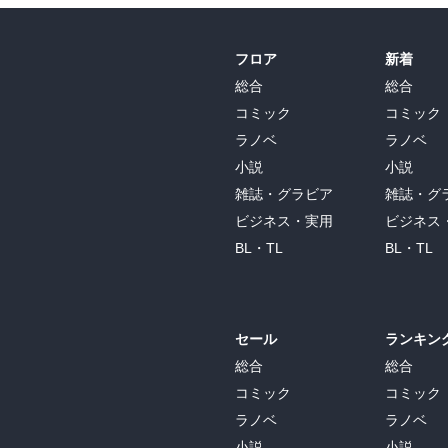
山の恐ろしさと、極限状態に置かれても虚
ました。

フロア
新着
自然と対峙するには、知識や装備だけでな
総合
総合
じました。

コミック
コミック
（『八甲田山死の彷徨』にも通じるテーマで
ラノベ
ラノベ
現代の山ブームにも通じる作品かもしれませ
小説
小説
雑誌・グラビア
雑誌・グ
ビジネス・実用
ビジネス
『登りつめた岩壁』は、「松本清張」の黒い
BL・TL
BL・TL
主人公「中村友治」の暗い（黒い？）過去
いる弟「喜見田」の殺意が読み取れる展開
でしたね。

セール
ランキン
そして、どんでん返しの結末…　でも、スッ
総合
総合
コミック
コミック
ラノベ
ラノベ
『蛾の山』も、「松本清張」の黒いシリーズ
小説
小説