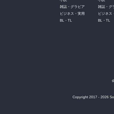
教師に犯されその教師を殺害した過去を持
雑誌・グラビア
雑誌・グ
物語。

ビジネス・実用
ビジネス
BL・TL
BL・TL
登山中での事故死（転落死）に見せかけら
と青の蛾に例えて嫌悪感を感じさせるところ
「山ではゆび一本で人を簡単に殺せる場所が
『先導者』や本作品を読むと、「新田次郎」
『嘆きの氷河』は、ヨーロッパアルプスを舞
物語、、、

スイス辺境にある魔王の剣に登るためにや
山ガイド「ペーター」は、氷河から「ゼッ
明しようとする。

Copyright 2017 - 2026 Son
真実の追及か、今を生きる人の救済か…　
ね。
