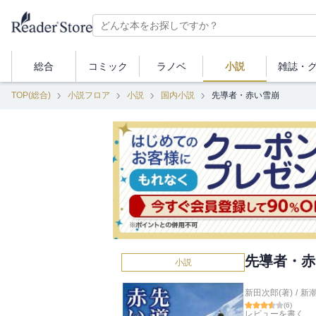
総合
コミック
ラノベ
小説
雑誌・
TOP(総合)
小説フロア
小説
国内小説
先導者・赤い雪崩
先導者・赤
小説
新田次郎(著)
/
新
(
6
)
レビューを書く