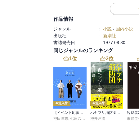
ヨーロッパ・アルプスの悲運のガイドを描
な文体で綴る全8編を収録する。

-----------------------

作品情報
ジャンル
:
小説
-
国内小説
山岳小説ばかりを集めた以下の八篇で構成さ
出版社
:
新潮社
書誌発売日
:
1977.08.30
　■先導者

同じジャンルのランキング
　■登りつめた岩壁

　■蛾の山

1
位
2
位
　■嘆きの氷河

　■谷川岳幽の沢

　■白い砂地

　■赤い雪崩

　■まぼろしの雷鳥

　■解説　小松伸六

今週入荷
今週入荷
【イベント応募シリアルコード付】池田匡志出演・オーディオフォトブック「あの日」SPECIAL EDITION（音声／動画付）
ハヤブサ消防団 森へつづく道
容疑者
池田匡志
,
七寒六温
,
konoko58
池井戸潤
,
村崎キコ
東野圭
『先導者』は、無責任な友人「宮地」に裏
とになった主人公の「茂倉」が、4人の女性