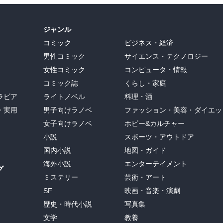
栄心や嫉妬、エゴを捨てきれない女性たちの心理が巧みに描かれてい
ジャンル
く、計画性やリーダーの判断が大切だなぁ…　ということを改めて感
コミック
ビジネス・経済
男性コミック
サイエンス・テクノロジー
すかね）

女性コミック
コンピュータ・情報
んね。

コミック誌
くらし・家庭
ラビア
ライトノベル
料理・酒
・実用
男子向けラノベ
ファッション・美容・ダイエッ
シリーズを連想するようなミステリー作品、、、

女子向けラノベ
ホビー&カルチャー
が徐々に明示され、「中村」に遭難死させられた姉の復讐を計画して
小説
スポーツ・アウトドア
…　その二人がザイルを結び幕岩を登攀するシーンは緊張感たっぷり
国内小説
地図・ガイド
海外小説
エンターテイメント
グ
キリするエンディングでしたね。

ミステリー
芸術・アート
SF
映画・音楽・演劇
歴史・時代小説
写真集
っぽさを感じさせる作品、、、

文学
教養