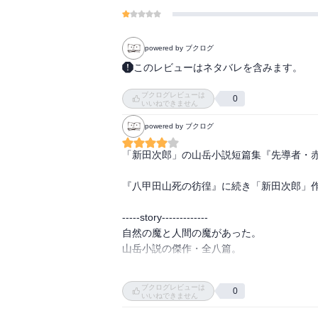
powered by ブクログ
このレビューはネタバレを含みます。
R8.6.14～

ブクログレビューは
0
いいねできません
（きっかけ）

powered by ブクログ
・好きな作家

・未読作品

「新田次郎」の山岳小説短篇集『先導者・赤
・古本屋で200円

『八甲田山死の彷徨』に続き「新田次郎」作
（感想）
-----story-------------

自然の魔と人間の魔があった。

山岳小説の傑作・全八篇。

上越国境を縦走する女性4人と男性リーダ
ブクログレビューは
0
の虚栄心、嫉妬心などを克明に心理描写した
いいねできません
南アルプスを背景に女性をめぐる二人の若者