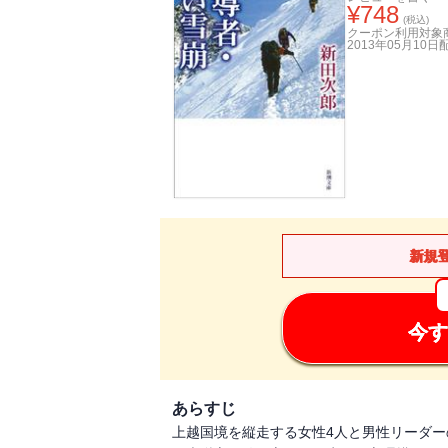
¥
748
(税込)
クーポン利用対象
2013年05月10日
新規
今す
あらすじ
上越国境を縦走する女性4人と男性リーダ