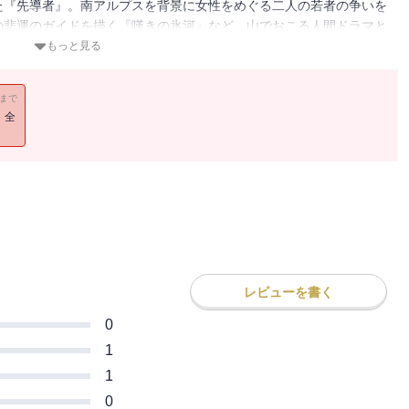
た『先導者』。南アルプスを背景に女性をめぐる二人の若者の争いを
の悲運のガイドを描く『嘆きの氷河』など、山でおこる人間ドラマと
録する。
もっと見る
11まで
！全
レビューを書く
0
1
1
0