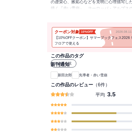
の虚栄心、嫉妬心などを克明に心理描写し
描く『赤い雪崩』。ヨーロッパ・アルプス
自然の厳しさを雄渾な文体で綴る全8編を収
クーポン対象
10%OFF
2026.08.
【10%OFFクーポン】サマーブックフェス2026
フロアで使える
この作品のタグ
#
山岳小説
新刊通知
新田次郎
先導者・赤い雪崩
この作品のレビュー
（
6
件）
3.5
平均