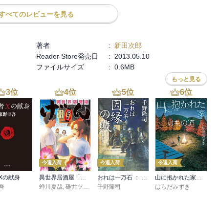
く『嘆きの氷河』など、山でおこる人間ドラマと自然の厳しさを雄渾
すべてのレビューを見る
著者
:
新田次郎
れた作品です。

Reader Store発売日
:
2013.05.10
ファイルサイズ
:
0.6MB
もっと見る
3
位
4
位
5
位
6
位
今週入荷
今週入荷
今週入荷
Xの献身
異世界居酒屋「げん」三杯目
おれは一万石 ： 38 因縁の賊
山に抱かれた家 けもの道
吾
蝉川夏哉
,
碓井ツカサ
千野隆司
はらだみずき
切られ、経験不足の女性4人を連れて上州と越後の国境縦走に挑むこ
とともに遭難死してしまう物語、、、
