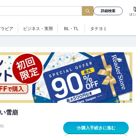
詳細検索
はじ
グラビア
ビジネス
・実用
BL・TL
タテヨミ
い雪崩
潮社
購入手続きに進む