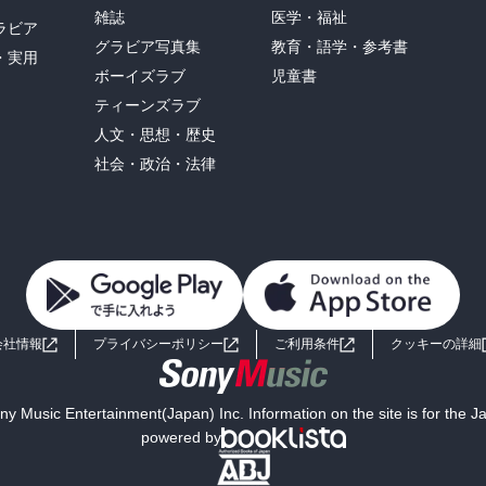
雑誌
医学・福祉
つ女性「洋野まみ」が、その後も性的に結ばれた相手を殺してしまう
ラビア
グラビア写真集
教育・語学・参考書
・実用
ボーイズラブ
児童書
れ、兄を殺された女性「玲子」が、復讐を計画する…　争う女性を赤
ティーンズラブ
が巧いですね。

人文・思想・歴史
いくらでもある」という言葉が印象に残りました。

社会・政治・法律
って女性登山家が嫌いだったのかなぁ…　と思っちゃいますね。

台に30年前に起きた登山ガイド「ゼップ」の墜落事故の謎を巡る
会社情報
プライバシーポリシー
ご利用条件
クッキーの詳細
ってきた日本人と、「ゼップ」墜落事故以来、村八分となっている登
プ」の遺体を探し出し、墜落事故の真相（「ペーター」の潔癖）を証
y Music Entertainment(Japan) Inc. Information on the site is for the 
powered by
悩ましい展開でしたが、善意が感じられ、好感が持てる作品でした