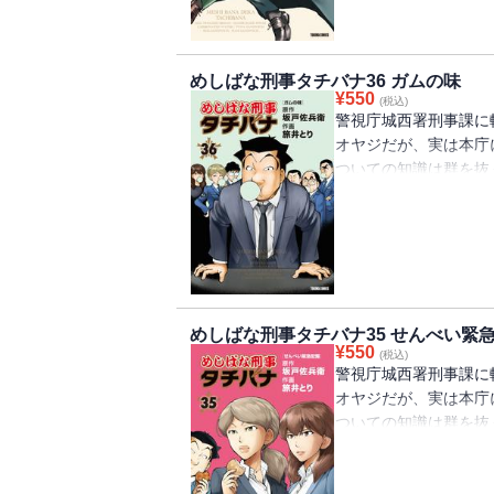
『ツナサンド』の消滅
交錯するときに起こっ
をサスペンスフル&ス
めしばな刑事タチバナ36 ガムの味
ぐる、その味がわかる派
¥
550
(税込)
しパン”が悟りの境地
警視庁城西署刑事課に
全12編(メニュー)：
オヤジだが、実は本庁
レー／炭酸水／ピリ辛
ついての知識は群を抜
ツナマヨおにぎり／ハ
ネだ。捜査や取調べに
迫る。
最新刊第36巻は「ガム
ってきた！ ガムのフ
に刑事課でガムが大流
たガムたちに課長が哀
めしばな刑事タチバナ35 せんべい緊
重ね合わせる感動巨編
¥
550
(税込)
レー＆ライス」「違和
警視庁城西署刑事課に
「デニッシュパン」「
オヤジだが、実は本庁
「ガムと味」
ついての知識は群を抜
ネだ。捜査や取調べに
迫る。