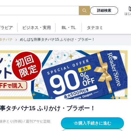
詳細検索
はじ
グラビア
ビジネス
・実用
BL・TL
タテヨミ
タチバナ
めしばな刑事タチバナ15 ふりかけ・ブラボー！
事タチバナ15 ふりかけ・ブラボー！
旅井とり(作画)
/
週刊アサヒ芸能
購入手続きに進む