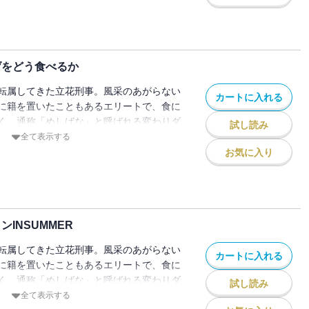
! 80年代お菓子」。高架橋から飛び降りよ
しの80年代お菓子話で食い止めろ！ 立
年代の絢爛豪華なお菓子の話を聞かせて自
表題作。人はなぜ僅少味の食べ物を選ぶの
げをどう食べるか
上げが伸びている「豆乳」の人気を探り、
料に思いをはせ、定食屋の貝汁に天啓を得
転属してきた立花刑事。風采のあがらない
カートに入れる
2編！ 乞う、ご期待。
に籍を置いたこともあるエリートで、食に
く。通称「めしばな」と呼ばれる変わりダ
試し読み
得意の知識と情報を生かして事件の真相に
全て表示する
お気に入り
からあげをどう食べるか」。からあげの食
年に問う、感動の衝撃シリーズ表題作。ほ
ツはなぜ付いてくるのかを解き明かし、夏
置関係を考察。さらに、レアキャラ・富岡
INSUMMER
に言及し、筋を通すチョコミント好きな
美味しさ凝縮の濃厚感嘆12本。それは、
転属してきた立花刑事。風采のあがらない
カートに入れる
読食の32巻。乞う、ご期待。
に籍を置いたこともあるエリートで、食に
く。通称「めしばな」と呼ばれる変わりダ
試し読み
得意の知識と情報を生かして事件の真相に
全て表示する