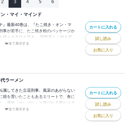
2
3
4
5
6
オン・マイ・マインド
ナ』最新40巻は、『たこ焼き・オン・マ
カートに入れる
刑事が若手に、たこ焼き粉のパッケージか
を鍛える方法を説き、 関西系たこ焼き原
試し読み
が咆哮、辛味部がワールドワイドなたこ焼
全て表示する
ないたこ焼きで”たこ焼きの本質”に迫り、
お気に入り
たこ焼きの最前線を語る表題作ほか、チョ
問題に揺れる女心を描く、満腹中枢直撃の
年代ラーメン
転属してきた立花刑事。風采のあがらない
カートに入れる
に籍を置いたこともあるエリートで、食に
く。通称「めしばな」と呼ばれる変わりダ
試し読み
得意の知識と情報を生かして事件の真相に
全て表示する
お気に入り
! 80年代ラーメン』。飛び降り志願の男
思いとどまらせようとする立花たちは、即