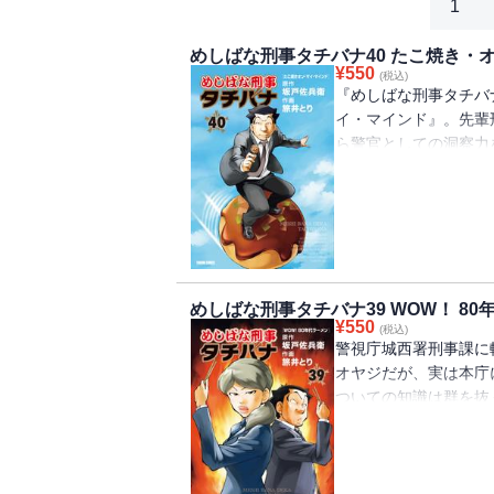
1
めしばな刑事タチバナ40 たこ焼き・
¥
550
(税込)
『めしばな刑事タチバ
イ・マインド』。先輩
ら警官としての洞察力
理主義から卒業する男
きを創作する。たこの
冷凍たこ焼きや世界の
コミント箱アイス2択
12編！
めしばな刑事タチバナ39 WOW！ 80
¥
550
(税込)
警視庁城西署刑事課に
オヤジだが、実は本庁
ついての知識は群を抜
ネだ。捜査や取調べに
迫る。
最新39巻は、『WOW
を、同時代共通ネタで