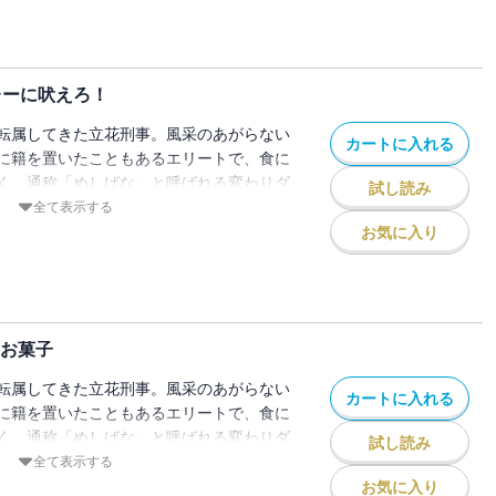
んべい緊急配備」。城西署刑事課に常備す
い1品目を決める熱い会議が繰り広げられ
はアリかナシかを戦い、賛否が分かれるせ
ついには各自の【推しせんべい】が入り乱
レーに吠えろ！
り、果たして、公認せんべいは決まるの
かに、ピーナツのまわりに衣をつけた豆菓
転属してきた立花刑事。風采のあがらない
カートに入れる
せにする不思議な力を語り、辛味部が登場
に籍を置いたこともあるエリートで、食に
ファージャオラージャン)入り豆乳鍋を入魂
く。通称「めしばな」と呼ばれる変わりダ
試し読み
+レトルト食材の斬新めしを発明する、全
得意の知識と情報を生かして事件の真相に
全て表示する
撃する歴史的第35巻！です。
お気に入り
トルトカレーに吠えろ！」。「電子レンジ
カレーを一定期間食べている、この男が犯
ープのひとりをレトルトカレーを食べる傾
が、最新レトルトカレーの地殻変動や奥の
代お菓子
表題作。ほか、新キャラ・サイバー犯罪担
ド女性刑事・石堂の登場でかき回される城
転属してきた立花刑事。風采のあがらない
カートに入れる
、読むと食欲が増す、健康増進の12編！
に籍を置いたこともあるエリートで、食に
く。通称「めしばな」と呼ばれる変わりダ
試し読み
得意の知識と情報を生かして事件の真相に
全て表示する
お気に入り