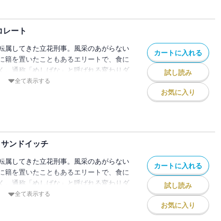
0年代ラーメンを列挙する！ 中国っぽい名
ンフライ麺、レトルト付き高級即席ラーメ
コレート
呼で、心が和んだ男が改心するという怒涛
焼きの天然・養殖問題など、食欲中枢を刺
転属してきた立花刑事。風采のあがらない
カートに入れる
証の39巻！ 全12編：風船ガム膨らませ
に籍を置いたこともあるエリートで、食に
養殖問題／ふりかけ三姉妹登場！／80年
く。通称「めしばな」と呼ばれる変わりダ
試し読み
めカレースパゲティ風／カレーめん
得意の知識と情報を生かして事件の真相に
全て表示する
お気に入り
 チョコレート』。我が城西署の甘味部女子
を語り倒す！ 日本のチョコがいかに高品
コの高カカオ傾向を分析し、無人島に持っ
チョコ！ と究極のチョコ愛を叫ぶ、表題
りサンドイッチ
コリしている、あの刺身のツマの名前問題
は必食であることを力説。シンガポール風
転属してきた立花刑事。風采のあがらない
カートに入れる
かで懊悩し、古銭型袋入りビスケットで日
に籍を置いたこともあるエリートで、食に
ゼリー飲料のサプライズな名前に納得する
く。通称「めしばな」と呼ばれる変わりダ
試し読み
12編！ 全12編(メニュー)：揚げハンバ
得意の知識と情報を生かして事件の真相に
全て表示する
ドリンク／海藻麺／海藻／ラクサ／袋入り
お気に入り
ート
の飯よりサンドイッチ』！ 三角形独立型