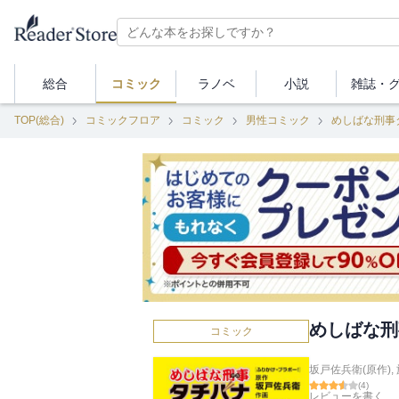
総合
コミック
ラノベ
小説
雑誌・
TOP(総合)
コミックフロア
コミック
男性コミック
めしばな刑事
めしばな刑
コミック
坂戸佐兵衛(原作)
,
(
4
)
レビューを書く