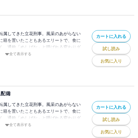
問題と、広域窃盗グループへのガサ入れが
た、“めしばな”史上最大といわれる大事件
リリングに描く表題作。ほか、炭酸水をめ
vs. わからない派の大論争を中継し、“蒸
に達する瞬間を目撃する激動の全12編！
転属してきた立花刑事。風采のあがらない
カートに入れる
たまご蒸しパン／鉄板ハンバーグ／唐揚げカ
に籍を置いたこともあるエリートで、食に
五目豆腐丼／ツナサンド／たまごサンド／
く。通称「めしばな」と呼ばれる変わりダ
試し読み
ムサンド
得意の知識と情報を生かして事件の真相に
全て表示する
お気に入り
の味」。城西署刑事課に“ガムブーム”がや
ーセンを膨らませられない若者をきっかけ
行！ ガムの歴史を立花が熱く語り、消え
別の涙を流し、副署長はガムの味に人生を
急配備
！ 感動必至の全12編！「留め具」「カ
感」「違和感再び」「朝食バイキング」
転属してきた立花刑事。風采のあがらない
カートに入れる
モヒートかき氷」「ガムの味」その１～４
に籍を置いたこともあるエリートで、食に
く。通称「めしばな」と呼ばれる変わりダ
試し読み
得意の知識と情報を生かして事件の真相に
全て表示する
お気に入り