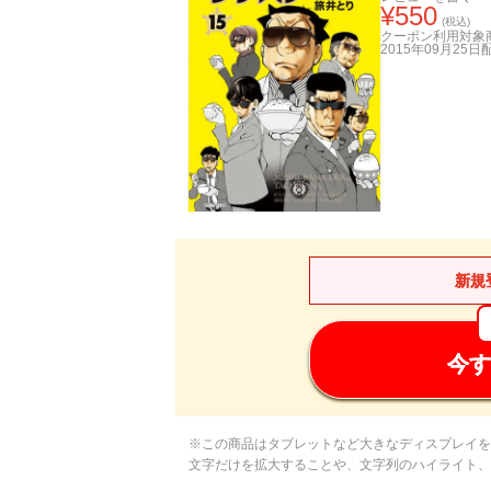
¥
550
(税込)
クーポン利用対象
2015年09月25日
新規
今す
※この商品はタブレットなど大きなディスプレイを
文字だけを拡大することや、文字列のハイライト、