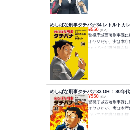
最新刊第35巻は「せ
る、刑事課公認せんべ
る。甘い系のせんべい
んべいの是非を問う。
めしばな刑事タチバナ34 レトルトカ
れて収拾がつかなくな
¥
550
(税込)
か？の劇的表題作。ほ
警視庁城西署刑事課に
子の、食べた人間を幸
オヤジだが、実は本庁
して特製・花椒辣醤(
ついての知識は群を抜
で制作、課長が食パン
ネだ。捜査や取調べに
12編の、食欲中枢を直
迫る。
最新刊第34巻は「レ
対応パウチのレトルト
人だ！」特殊詐欺グル
向から割り出した立花
めしばな刑事タチバナ33 OH！ 80年
院について語り上げる
¥
550
(税込)
当刑事・竹田とワイル
警視庁城西署刑事課に
西署刑事課の面々など
オヤジだが、実は本庁
ついての知識は群を抜
ネだ。捜査や取調べに
迫る。