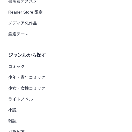
書店員オススメ
Reader Store 限定
メディア化作品
厳選テーマ
ジャンルから探す
コミック
少年・青年コミック
少女・女性コミック
ライトノベル
小説
雑誌
グラビア