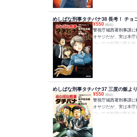
席めんの黄金時代=8
前の高級ラーメンやノ
めしばな刑事タチバナ38 長考！ チョ
ンなどなどの商品名連
¥
550
(税込)
の表題作。ほか、たい
警視庁城西署刑事課に
激する全12編・完食保
オヤジだが、実は本庁
対決／たい焼き天然・
ついての知識は群を抜
代ラーメン大行進／炒
ネだ。捜査や取調べに
迫る。
最新38巻は、『長考!
5人が、チョコレート
質かを謳い、最新チョ
て行くなら絶対にこの
めしばな刑事タチバナ37 三度の飯よ
作。ほか、透明でコリ
¥
550
(税込)
を追究し、食用の海藻
警視庁城西署刑事課に
カップ麺はカレーか否
オヤジだが、実は本庁
本史を学び、コーヒー
ついての知識は群を抜
めし愛にあふれる熱血の
ネだ。捜査や取調べに
ーグ／コーヒーゼリー
迫る。
ビスケット／チョコレ
最新37巻は、『三度