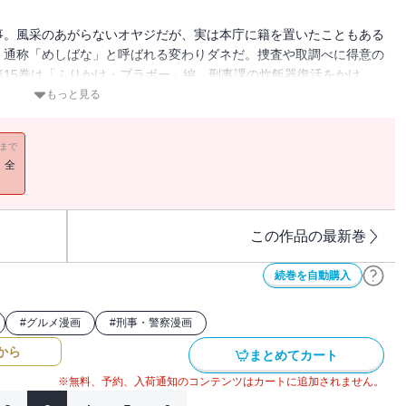
事。風采のあがらないオヤジだが、実は本庁に籍を置いたこともある
。通称「めしばな」と呼ばれる変わりダネだ。捜査や取調べに得意の
15巻は「ふりかけ・ブラボー」編。刑事課の炊飯器復活をかけ
“推しフリ”はいかに!? 読むと食べたくなるリアルめしマンガ!!
もっと見る
11まで
！全
この作品の最新巻
続巻を自動購入
#
グルメ漫画
#
刑事・警察漫画
から
まとめてカート
※無料、予約、入荷通知のコンテンツはカートに追加されません。