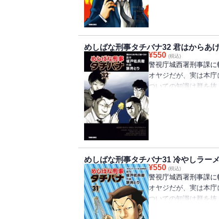
最新第33巻は、「OH
うとする男を、なつか
花と同世代の男に80
殺を思いとどまらせる
めしばな刑事タチバナ32 君はからあ
かを考察し、近年売り
¥
550
(税込)
東南アジアの不思議飲
警視庁城西署刑事課に
る、等身大の食談義1
オヤジだが、実は本庁
ついての知識は群を抜
ネだ。捜査や取調べに
迫る。
最新第32巻は「君は
べ方と人生の選択を少
か、とんかつにキャベ
の抹茶アイスの私的位
めしばな刑事タチバナ31 冷やしラーメン
くんとどんぶりの関係
¥
550
(税込)
代々木さんを讃える、
警視庁城西署刑事課に
食べる人生訓。まさに
オヤジだが、実は本庁
ついての知識は群を抜
ネだ。捜査や取調べに