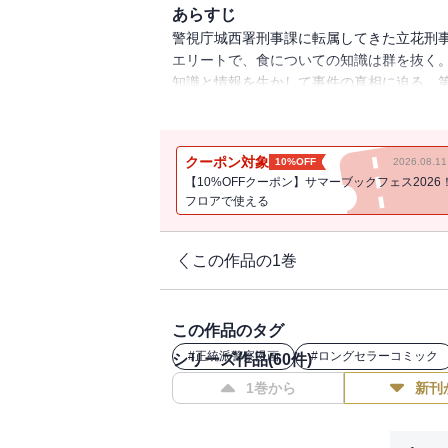
あらすじ
警視庁城西署刑事課に転属してきた立花刑
エリートで、食についての知識は群を抜く
知識と情報を生かして事件の真相に迫る。第
た、世紀のふりかけバトル開幕っ！ みんなの
クーポン対象
10%OFF
2026.08.
【10%OFFクーポン】サマーブックフェス2026
フロアで使える
この作品の1巻
この作品のタグ
#
正統派警察漫画
#
ロングセラーコミック
シリーズ作品(
60
件)
1巻から
新刊