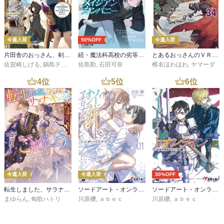
今週入荷
50%OFF
今週入荷
片田舎のおっさん、剣聖になる 11 ～ただの田舎の剣術師範だったのに、大成した弟子たちが俺を放ってくれない件～
続・魔法科高校の劣等生 メイジアン・カンパニー(11)
とあるおっさんのＶＲＭＭＯ活動記34
佐賀崎しげる
,
鍋島テツヒロ
佐島勤
,
石田可奈
椎名ほわほわ
,
ヤマーダ
4
位
5
位
6
位
今週入荷
今週入荷
30%OFF
転生しました、サラナ・キンジェです。ごきげんよう。５ ～婚約破棄されたので田舎で気ままに暮らしたいと思います～【電子書店共通特典SS付】
ソードアート・オンライン マテリアル１ シュガーリィ・デイズ
ソードアート・オンライン29 ユナイタル・リングVIII
まゆらん
,
匈歌ハトリ
川原礫
,
ａｂｅｃ
川原礫
,
ａｂｅｃ