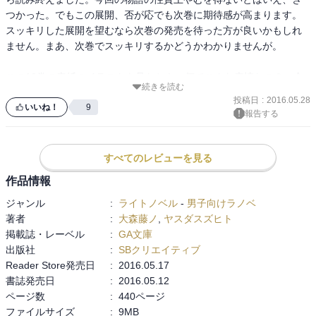
18階層に秘密の扉を見つける。異端児たちは、イケロスファミリア
つかった。でもこの展開、否が応でも次巻に期待感が高まります。
を追いかけてそこへ殺到する。地上ではダイダロス通りに秘密の通
スッキリした展開を望むなら次巻の発売を待った方が良いかもしれ
り道の出口があることを見つける。

ません。まあ、次巻でスッキリするかどうかわかりませんが。

ディックスは、秘密の通路に異端児達を誘い込む。ベルとフェルズ
この10巻の表紙のイラストを見たとき、何でこんな表情なの？、全
もそこへ飛び込む。ディックスは、ダイダロスの末裔で、通路は迷
続きを読む
然ベルっぽくないじゃん。とか思ってごめんなさい。
投稿日
:
2016.05.28
宮に並行するように作成されている途中だった。ディックスは呪い
いいね！
9
報告する
でモンスター達を狂気に陥れる。ベルはディックスと戦うも、やら
れる。

すべてのレビューを見る
ディックスは、ウィーネから紅石を取り、暴走させる。ウィーネは
地上を目指す。ベルと異端児達はウィーネを追って地上を目指す。
作品情報
ディックスは、後から追跡してきた猛牛にやられる。ダイダロス通
ジャンル
:
ライトノベル
-
男子向けラノベ
りにでたウィーネはロキ・ファミリアの襲撃に合う。ベルはウィー
著者
:
大森藤ノ
,
ヤスダスズヒト
ネを守る。異端児たちがロキ・ファミリアと戦うも歯が立たない。
掲載誌・レーベル
:
GA文庫
猛牛が現れるも押される。フェルズの煙幕で一部は逃れる。

出版社
:
SBクリエイティブ
Reader Store発売日
:
2016.05.17
ベルはウィーネを追って助けるも、ウィーネは死ぬ寸前だった。フ
書誌発売日
:
2016.05.12
ェルズの魔法により復活する。イケロスは永久追放になる。
ページ数
:
440ページ
ファイルサイズ
:
9MB