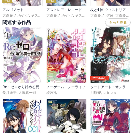
完結
完結
アルゴノゥト
アストレア・レコード
杖と剣のウィストリア
大森藤ノ
,
かかげ
,
ヤスダスズヒト
大森藤ノ
,
かかげ
,
ヤスダスズヒト
大森藤ノ
,
夕薙
,
大森藤ノ
,
関連する作品
もっと見る
セールあり
Re：ゼロから始める異世界生活
ノーゲーム・ノーライフ
ソードアート・オンライン
長月達平
,
大塚真一郎
榎宮祐
川原礫
,
ａｂｅｃ