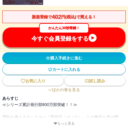
402
新規登録で
円(税込)で買える！
かんたん30秒登録！
今すぐ会員登録をする
購入手続きに進む
カートに入れる
お気に入り
試し読み
ほかの巻を見る
あらすじ
≪シリーズ累計発行部800万部突破！！≫
理知を備えるモンスター『異端児（ゼノス）』との邂逅も束の間、
ベルはウィーネと引き離されてしまう。
もっと見る