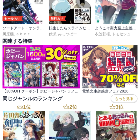
セールあり
無料あり
ソードアート・オンライン プログレッシブ
転生したらスライムだった件
ようこそ実力至上主義の教室へ
川原礫
,
ａｂｅｃ
伏瀬
,
みっつばー
衣笠彰梧
,
トモセシュンサク
関連する特集
【30%OFFクーポン】ホビージャパン ラノベ 1,600冊以上対象
電撃文庫超感謝フェア2026
同じジャンルのランキング
もっと見る
1
位
2
位
3
位