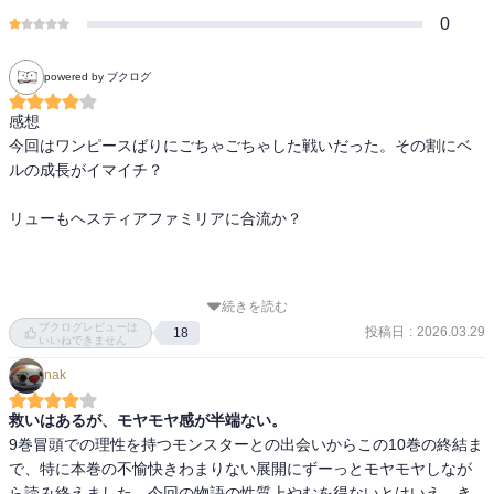
0
powered by ブクログ
感想

今回はワンピースばりにごちゃごちゃした戦いだった。その割にベ
ルの成長がイマイチ？

リューもヘスティアファミリアに合流か？

あらすじ

続きを読む
ウィーネたち一向は24階層で新たなホームを探していたが、イケロ
ブクログレビューは
投稿日
:
2026.03.29
18
スファミリアのディックスたちに襲われる。ウィーネは捕えられ、
いいねできません
それ以外の仲間は殺される。

nak
ガーゴイルのグロスたちはこれに憤り、18階層の街を襲い、陥落さ
救いはあるが、モヤモヤ感が半端ない。
せる。オラリオは混乱に陥る。ウラノスは事情を知るガネーシャフ
9巻冒頭での理性を持つモンスターとの出会いからこの10巻の終結ま
ァミリアに強制ミッションを発動する。

で、特に本巻の不愉快きわまりない展開にずーっとモヤモヤしなが
ら読み終えました。今回の物語の性質上やむを得ないとはいえ、き