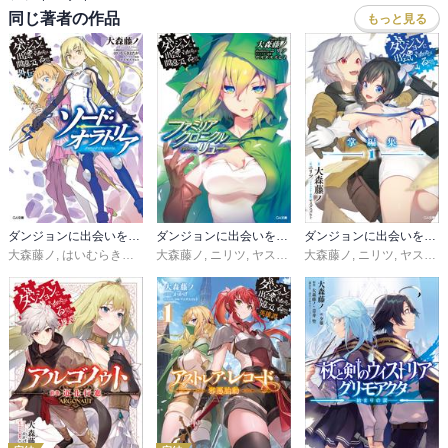
同じ著者の作品
もっと見る
ダンジョンに出会いを求めるのは間違っているだろうか外伝 ソード・オラトリア
ダンジョンに出会いを求めるのは間違っているだろうか ファミリアクロニクル
ダンジョンに出会いを求めるのは間違っているだろうか 掌編集
大森藤ノ
,
はいむらきよたか
大森藤ノ
,
ヤスダスズヒト
,
ニリツ
,
ヤスダスズヒト
大森藤ノ
,
西島ふみかる（執
,
ニリツ
,
ヤスダスズヒト