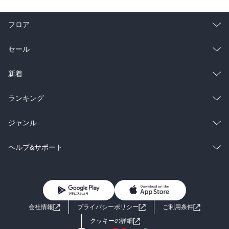
フロア
総合
コミック
セール
ラノベ
小説
総合
コミック
新着
雑誌・グラビア
ビジネス・実用
ラノベ
小説
総合
コミック
ランキング
BL・TL
雑誌・グラビア
ビジネス・実用
ラノベ
小説
総合
コミック
ジャンル
BL・TL
雑誌・グラビア
ビジネス・実用
ラノベ
小説
コミック
男性コミック
ヘルプ&サポート
BL・TL
雑誌・グラビア
ビジネス・実用
女性コミック
コミック誌
初めての方へ
ヘルプ
BL・TL
ライトノベル
男子向けラノベ
よくあるご質問
お問い合わせ
会社情報
プライバシーポリシー
ご利用条件
女子向けラノベ
小説
利用規約
クッキーの詳細