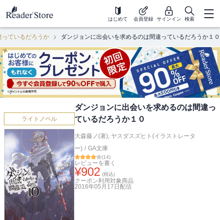
はじめて
会員登録
サインイン
検索
違っているだろうか
ダンジョンに出会いを求めるのは間違っているだろうか１０
ダンジョンに出会いを求めるのは間違っ
ているだろうか１０
ライトノベル
大森藤ノ(著)
,
ヤスダスズヒト(イラストレータ
ー)
/
GA文庫
(
14
)
レビューを書く
¥
902
(税込)
クーポン利用対象商品
2016年05月17日
配信