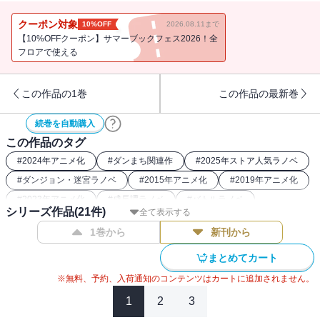
懊悩の日々に埋もれるベルだったが、ウィーネにも魔の手が迫ろう
としていた。そして、
クーポン対象
10%OFF
2026.08.11まで
【10%OFFクーポン】サマーブックフェス2026！全
「武装したモンスターの大移動を確認！ ギルドは討伐任務を発令
フロアで使える
します！！」
暴走する『異端児（ゼノス）』によって賽は投げられた。
この作品の1巻
この作品の最新巻
引き鉄となったのは暴悪な狩猟者（ハンター）達、代償は都市の全
派閥を巻き込む動乱。
続巻を自動購入
激動のオラリオで少年は決断を迫られる。
この作品のタグ
憧憬と怪物、現実と理想、英雄と罪人。
#
2024年アニメ化
#
ダンまち関連作
#
2025年ストア人気ラノベ
人類とモンスターの狭間で、ベルは──
#
ダンジョン・迷宮ラノベ
#
2015年アニメ化
#
2019年アニメ化
「君は、本当に愚かだな……」
#
2023年アニメ化
#
成長譚ラノベ
#
バトルラノベ
シリーズ作品(
21
件)
全て表示する
#
2022年アニメ化
#
2020年アニメ化
これは少年が歩み、女神が記す、
1巻から
新刊から
──【眷族の物語（ファミリア・ミィス）】──
まとめてカート
※電子版は紙書籍版と一部異なる場合がありますので、あらかじめ
※無料、予約、入荷通知のコンテンツはカートに追加されません。
ご了承ください
1
2
3