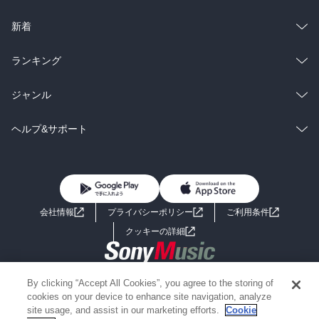
ラノベ
小説
総合
コミック
新着
雑誌・グラビア
ビジネス・実用
ラノベ
小説
総合
コミック
ランキング
BL・TL
雑誌・グラビア
ビジネス・実用
ラノベ
小説
総合
コミック
ジャンル
BL・TL
雑誌・グラビア
ビジネス・実用
ラノベ
小説
コミック
男性コミック
ヘルプ&サポート
BL・TL
雑誌・グラビア
ビジネス・実用
女性コミック
コミック誌
初めての方へ
ヘルプ
BL・TL
ライトノベル
男子向けラノベ
よくあるご質問
お問い合わせ
会社情報
プライバシーポリシー
ご利用条件
女子向けラノベ
小説
利用規約
クッキーの詳細
国内小説
海外小説
Copyright 2017 - 2026 Sony Music Entertainment(Japan) Inc.
By clicking “Accept All Cookies”, you agree to the storing of
ミステリー
SF
Information on the site is for the Japan domestic market only
cookies on your device to enhance site navigation, analyze
powered by
site usage, and assist in our marketing efforts.
Cookie