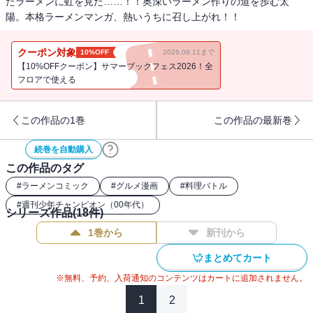
たラーメンに虹を見た……！！奥深いラーメン作りの道を歩む太
陽。本格ラーメンマンガ、熱いうちに召し上がれ！！
クーポン対象
10%OFF
2026.08.11まで
【10%OFFクーポン】サマーブックフェス2026！全
フロアで使える
この作品の1巻
この作品の最新巻
続巻を自動購入
この作品のタグ
#
ラーメンコミック
#
グルメ漫画
#
料理バトル
#
週刊少年チャンピオン（00年代）
シリーズ作品(
18
件)
1巻から
新刊から
まとめてカート
※無料、予約、入荷通知のコンテンツはカートに追加されません。
1
2