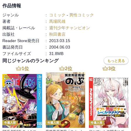
作品情報
ジャンル
:
コミック
-
男性コミック
著者
:
馬場民雄
掲載誌・レーベル
:
週刊少年チャンピオン
出版社
:
秋田書店
Reader Store発売日
:
2013.03.15
書誌発売日
:
2004.06.03
ファイルサイズ
:
31.8MB
同じジャンルのランキング
もっと見る
1
位
2
位
3
位
今週入荷
今週入荷
今週入荷