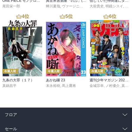
ONE PIECE モノクロ版 115
異世界居酒屋「のぶ」(22)
信じていた仲間達にダンジョン奥地で殺されかけたがギフト『無限ガチャ』でレベル９９９９の仲間達を手に入れて元パーティーメンバーと世界に復讐＆『ざまぁ！』します！（２３）
尾田栄一郎
蝉川夏哉
,
ヴァージニア二等兵
大前貴史
,
転
,
明鏡シスイ
,
ｔｅ
4
位
5
位
6
位
今週入荷
今週入荷
今週入荷
九条の大罪（１７）
あかね噺 23
週刊少年マガジン 2026年36・37号[2026年8月5日発売]
真鍋昌平
末永裕樹
,
馬上鷹将
金城宗幸
,
ノ村優介
,
真島ヒロ
フロア
総合
コミック
セール