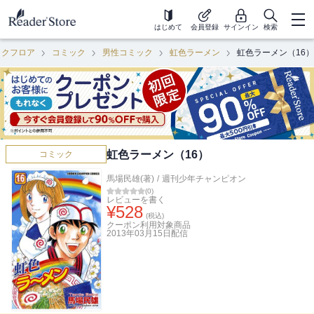
はじめて
会員登録
サインイン
検索
ックフロア
コミック
男性コミック
虹色ラーメン
虹色ラーメン（16）
虹色ラーメン（16）
コミック
馬場民雄(著)
/
週刊少年チャンピオン
(
0
)
レビューを書く
¥
528
(税込)
クーポン利用対象商品
2013年03月15日
配信