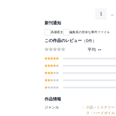
1
...
新刊通知
高瀬甚太
編集長の些末な事件ファイル
この作品のレビュー
（
0
件）
--
平均
作品情報
ジャンル
:
小説
-
ミステリー
ス・ハードボイル