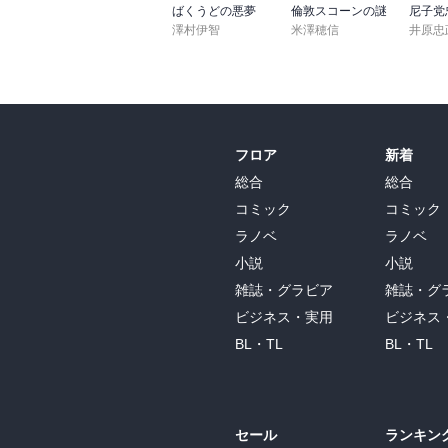
ばくうどの悪夢
倫敦スコーンの謎
澤村伊智
米澤穂信
井原忠
フロア
新着
総合
総合
コミック
コミック
ラノベ
ラノベ
小説
小説
雑誌・グラビア
雑誌・グ
ビジネス・実用
ビジネス
BL・TL
BL・TL
セール
ランキン