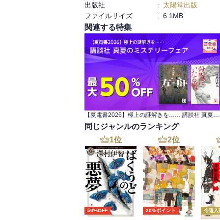
出版社
:
太陽堂出版
ファイルサイズ
:
6.1MB
関連する特集
【夏電書2026】極上の謎解きを…… 講談社 真夏のミステリーフェア
同じジャンルのランキング
1
位
2
位
50%OFF
20%ポイント
今週入