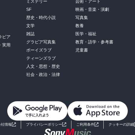
ミステリー
芸術・アート
SF
映画・音楽・演劇
歴史・時代小説
写真集
文学
教養
雑誌
医学・福祉
ラビア
グラビア写真集
教育・語学・参考書
・実用
ボーイズラブ
児童書
ティーンズラブ
人文・思想・歴史
社会・政治・法律
会社情報
プライバシーポリシー
ご利用条件
クッキーの詳細