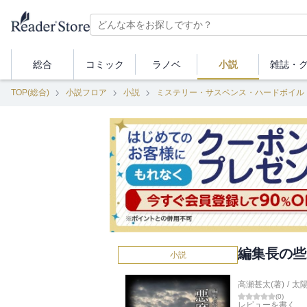
総合
コミック
ラノベ
小説
雑誌・
TOP(総合)
小説フロア
小説
ミステリー・サスペンス・ハードボイル
編集長の些
小説
高瀬甚太(著)
/
太
(
0
)
レビューを書く