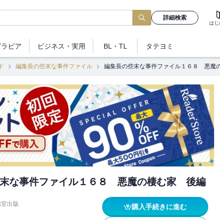
詳細検索
はじ
グラビア
ビジネス
・実用
BL・TL
タテヨミ
ド
編集長の些末な事件ファイル
編集長の些末な事件ファイル１６８ 悪魔
末な事件ファイル１６８ 悪魔の棲む家 後編
陽堂出版
購入手続きに進む