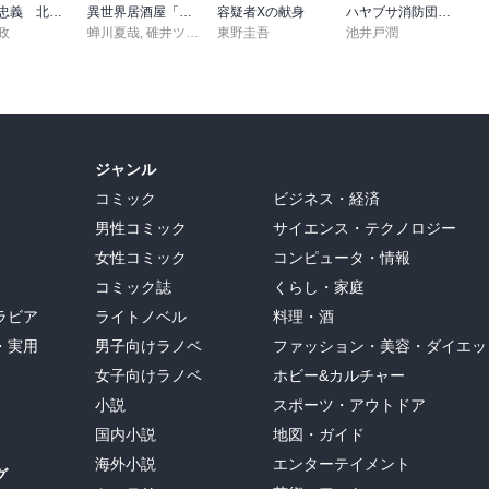
尼子党忠義 北近江合戦心得〈八〉
異世界居酒屋「げん」三杯目
容疑者Xの献身
ハヤブサ消防団 森へつづく道
政
蝉川夏哉
,
碓井ツカサ
東野圭吾
池井戸潤
ジャンル
コミック
ビジネス・経済
男性コミック
サイエンス・テクノロジー
女性コミック
コンピュータ・情報
コミック誌
くらし・家庭
ラビア
ライトノベル
料理・酒
・実用
男子向けラノベ
ファッション・美容・ダイエッ
女子向けラノベ
ホビー&カルチャー
小説
スポーツ・アウトドア
国内小説
地図・ガイド
海外小説
エンターテイメント
グ