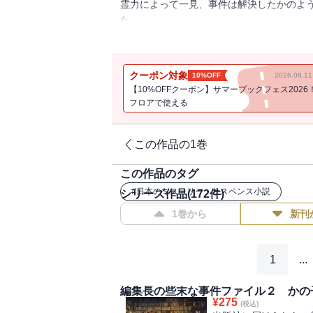
霊力によって一見、事件は解決したかのよ
た。
冥界に取り込まれてしまう。慧眼和尚の霊
事件は解決したかのように見えたが、そこ
そのものだった。
クーポン対象
10%OFF
2026.08.
【10%OFFクーポン】サマーブックフェス2026
フロアで使える
この作品の1巻
この作品のタグ
#
日本のミステリー・サスペンス小説
シリーズ作品(
172
件)
1巻から
新刊
1
...
編集長の些末な事件ファイル２ かの
¥
275
(税込)