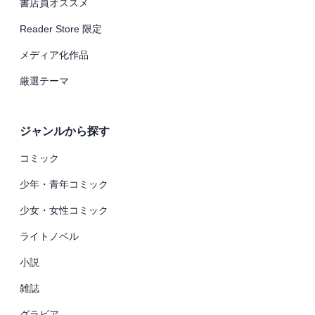
書店員オススメ
Reader Store 限定
メディア化作品
厳選テーマ
ジャンルから探す
コミック
少年・青年コミック
少女・女性コミック
ライトノベル
小説
雑誌
グラビア