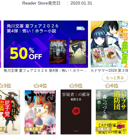
Reader Store発売日
:
2020.01.31
角川文庫 夏フェア２０２６ 第4弾：怖い！ホラー小説
カドサマー2026 第３弾
もっと見る
3
位
4
位
5
位
6
位
荷
今週入荷
今週入荷