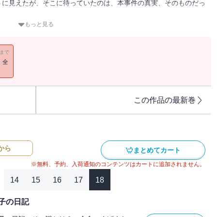
うに見えたが、そこに待っていたのは、本事件の真実、そのものだっ
力によって一見、
もっと見る
に待っていたのは、本事件の真実、
11まで
！全
この作品の最新巻
から
まとめてカート
※無料、予約、入荷通知のコンテンツはカートに追加されません。
14
15
16
17
18
子の日記