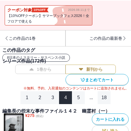
クーポン対象
10%OFF
2026.08.11まで
【10%OFFクーポン】サマーブックフェス2026！全
フロアで使える
この作品の1巻
この作品の最新巻
この作品のタグ
#
日本のミステリー・サスペンス小説
シリーズ作品(
172
件)
1巻から
新刊から
まとめてカート
※無料、予約、入荷通知のコンテンツはカートに追加されません。
1
2
3
4
5
...
18
編集長の些末な事件ファイル１４２ 幽霊村（一）
¥
275
(税込)
カートに入れる
試し読み