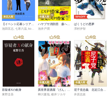
本日入荷
今週入荷
50%OFF
【イベント応募シリアルコード付】池田匡志出演・オーディオフォトブック「あの日」SPECIAL EDITION（音声／動画付）
ハヤブサ消防団 森へつづく道
ばくうどの悪夢
池田匡志
,
七寒六温
,
konoko58
池井戸潤
,
村崎キコ
澤村伊智
4
位
5
位
6
位
今週入荷
今週入荷
容疑者Xの献身
異世界居酒屋「げん」三杯目
尼子党忠義 北近江合戦心得〈八〉
東野圭吾
蝉川夏哉
,
碓井ツカサ
井原忠政