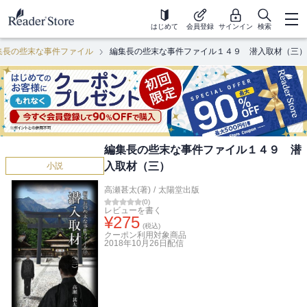
はじめて
会員登録
サインイン
検索
集長の些末な事件ファイル
編集長の些末な事件ファイル１４９ 潜入取材（三）
編集長の些末な事件ファイル１４９ 潜
入取材（三）
小説
高瀬甚太(著)
/
太陽堂出版
(
0
)
レビューを書く
¥
275
(税込)
クーポン利用対象商品
2018年10月26日
配信