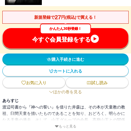
27
新規登録で
円(税込)で買える！
かんたん30秒登録！
今すぐ会員登録をする
購入手続きに進む
カートに入れる
お気に入り
試し読み
ほかの巻を見る
あらすじ
渡辺司書から『神への誓い』を借りた井森は、その本が天童教の教
祖、臼間天童を描いたものであることを知り、おどろく。明らかに
なる天童の過去、そして、山王グループの会長、高嶺山王との関係
――。
もっと見る