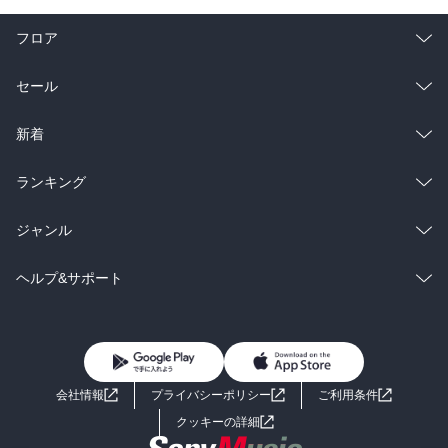
フロア
総合
コミック
セール
ラノベ
小説
総合
コミック
新着
雑誌・グラビア
ビジネス・実用
ラノベ
小説
総合
コミック
ランキング
BL・TL
雑誌・グラビア
ビジネス・実用
ラノベ
小説
総合
コミック
ジャンル
BL・TL
雑誌・グラビア
ビジネス・実用
ラノベ
小説
コミック
男性コミック
ヘルプ&サポート
BL・TL
雑誌・グラビア
ビジネス・実用
女性コミック
コミック誌
初めての方へ
ヘルプ
BL・TL
ライトノベル
男子向けラノベ
よくあるご質問
お問い合わせ
会社情報
プライバシーポリシー
ご利用条件
女子向けラノベ
小説
利用規約
クッキーの詳細