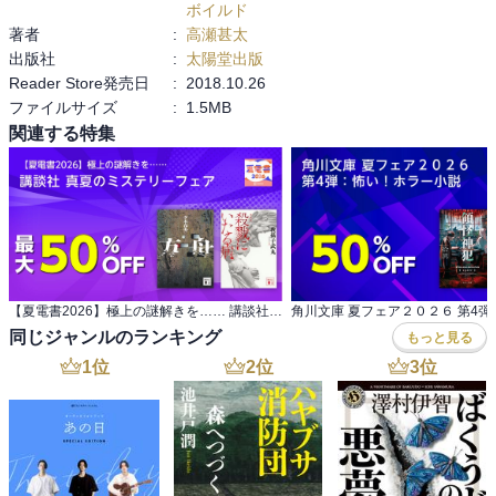
ボイルド
著者
:
高瀬甚太
出版社
:
太陽堂出版
Reader Store発売日
:
2018.10.26
ファイルサイズ
:
1.5MB
関連する特集
【夏電書2026】極上の謎解きを…… 講談社 真夏のミステリーフェア
同じジャンルのランキング
もっと見る
1
位
2
位
3
位