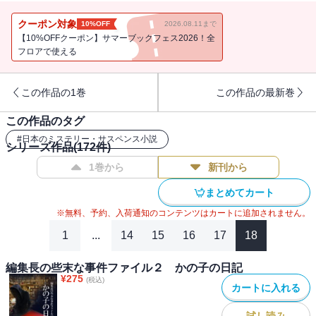
クーポン対象
10%OFF
2026.08.11まで
【10%OFFクーポン】サマーブックフェス2026！全
フロアで使える
この作品の1巻
この作品の最新巻
この作品のタグ
#
日本のミステリー・サスペンス小説
シリーズ作品(
172
件)
1巻から
新刊から
まとめてカート
※無料、予約、入荷通知のコンテンツはカートに追加されません。
1
...
14
15
16
17
18
編集長の些末な事件ファイル２ かの子の日記
¥
275
(税込)
カートに入れる
試し読み