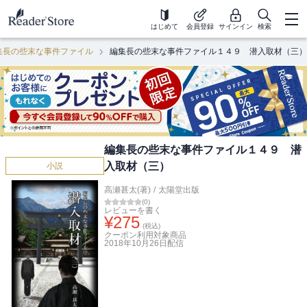
はじめて
会員登録
サインイン
検索
集長の些末な事件ファイル
編集長の些末な事件ファイル１４９ 潜入取材（三）
編集長の些末な事件ファイル１４９ 潜
入取材（三）
小説
高瀬甚太(著)
/
太陽堂出版
(
0
)
レビューを書く
¥
275
(税込)
クーポン利用対象商品
2018年10月26日
配信