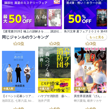
【夏電書2026】極上の謎解きを…… 講談社 真夏のミステリーフェア
同じジャンルのランキング
もっと見る
1
位
2
位
3
位
今週入荷
今週入荷
今週入荷
【イベント応募シリアルコード付】池田匡志出演・オーディオフォトブック「あの日」SPECIAL EDITION（音声／動画付）
ハヤブサ消防団 森へつづく道
異世界居酒屋「げん」三杯目
池田匡志
,
七寒六温
,
konoko58
池井戸潤
,
村崎キコ
蝉川夏哉
,
碓井ツカサ