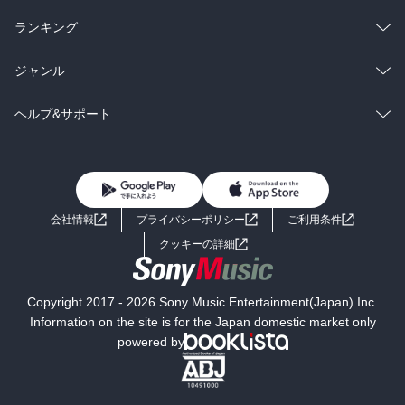
雑誌・グラビア
ビジネス・実用
ラノベ
小説
総合
コミック
ランキング
BL・TL
雑誌・グラビア
ビジネス・実用
ラノベ
小説
総合
コミック
ジャンル
BL・TL
雑誌・グラビア
ビジネス・実用
ラノベ
小説
コミック
男性コミック
ヘルプ&サポート
BL・TL
雑誌・グラビア
ビジネス・実用
女性コミック
コミック誌
初めての方へ
ヘルプ
BL・TL
ライトノベル
男子向けラノベ
よくあるご質問
お問い合わせ
会社情報
プライバシーポリシー
ご利用条件
女子向けラノベ
小説
利用規約
クッキーの詳細
国内小説
海外小説
Copyright 2017 - 2026 Sony Music Entertainment(Japan) Inc.
ミステリー
SF
Information on the site is for the Japan domestic market only
powered by
歴史・時代小説
文学
雑誌
グラビア写真集