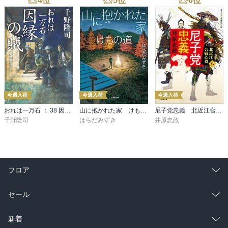
4
位
5
位
6
位
今週入荷
今週入荷
今週入荷
おれは一万石 ： 38 因縁の賊
山に抱かれた家 けもの道
尼子党忠義 北近江合戦心得〈八〉
千野隆司
はらだみずき
井原忠政
フロア
総合
コミック
セール
ラノベ
小説
総合
コミック
新着