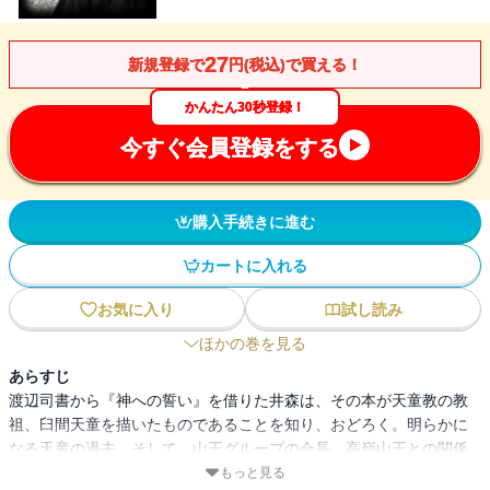
27
新規登録で
円(税込)で買える！
かんたん30秒登録！
今すぐ会員登録をする
購入手続きに進む
カートに入れる
お気に入り
試し読み
ほかの巻を見る
あらすじ
渡辺司書から『神への誓い』を借りた井森は、その本が天童教の教
祖、臼間天童を描いたものであることを知り、おどろく。明らかに
なる天童の過去、そして、山王グループの会長、高嶺山王との関係
――。
もっと見る