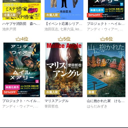
今週入荷
今週入荷
50%OFF
ハヤブサ消防団 森へつづく道
【イベント応募シリアルコード付】池田匡志出演・オーディオフォトブック「あの日」SPECIAL EDITION（音声／動画付）
プロジェクト・ヘイル・メアリー 下
池井戸潤
池田匡志
,
七寒六温
,
konoko58
アンディ・ウィアー
,
村崎キコ
,
小野
4
位
5
位
6
位
50%OFF
今週入荷
新着
プロジェクト・ヘイル・メアリー 上
マリスアングル
山に抱かれた家 けもの道
アンディ・ウィアー
,
小野田和子
誉田哲也
はらだみずき