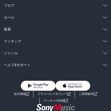
フロア
総合
コミック
セール
ラノベ
小説
総合
コミック
新着
雑誌・グラビア
ビジネス・実用
ラノベ
小説
総合
コミック
ランキング
BL・TL
雑誌・グラビア
ビジネス・実用
ラノベ
小説
総合
コミック
ジャンル
BL・TL
雑誌・グラビア
ビジネス・実用
ラノベ
小説
コミック
男性コミック
ヘルプ&サポート
BL・TL
雑誌・グラビア
ビジネス・実用
女性コミック
コミック誌
初めての方へ
ヘルプ
BL・TL
ライトノベル
男子向けラノベ
よくあるご質問
お問い合わせ
会社情報
プライバシーポリシー
ご利用条件
女子向けラノベ
小説
利用規約
クッキーの詳細
国内小説
海外小説