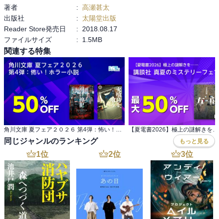
著者
:
高瀬甚太
出版社
:
太陽堂出版
Reader Store発売日
:
2018.08.17
ファイルサイズ
:
1.5MB
関連する特集
角川文庫 夏フェア２０２６ 第4弾：怖い！ホラー小説
同じジャンルのランキング
もっと見る
1
位
2
位
3
位