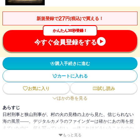
27
新規登録で
円(税込)で買える！
かんたん30秒登録！
今すぐ会員登録をする
購入手続きに進む
カートに入れる
お気に入り
試し読み
ほかの巻を見る
あらすじ
日村刑事と狭山刑事が、村の火の見櫓の上から見た、信じられない
海の風景――。デジタルカメラのファインダーは確かにあの海を捉
えていたのに、何も写っていない。一体これはどういうことなのか
――。三人の刑事と井森の前に次々と起こる怪奇現象。そんな時、
もっと見る