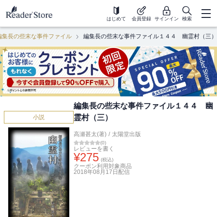
はじめて
会員登録
サインイン
検索
編集長の些末な事件ファイル
編集長の些末な事件ファイル１４４ 幽霊村（三）
編集長の些末な事件ファイル１４４ 幽
霊村（三）
小説
高瀬甚太(著)
/
太陽堂出版
(
0
)
レビューを書く
¥
275
(税込)
クーポン利用対象商品
2018年08月17日
配信