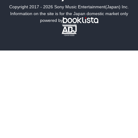
Copyright 2017 - 2026 Sony Music Entertainment(Japan) Inc.
ミステリー
SF
Information on the site is for the Japan domestic market only
powered by
歴史・時代小説
文学
雑誌
グラビア写真集
ボーイズラブ
ティーンズラブ
人文・思想・歴史
社会・政治・法律
ビジネス・経済
サイエンス・テクノロジー
コンピュータ・情報
くらし・家庭
料理・酒
ファッション・美容・ダイエット
ホビー&カルチャー
スポーツ・アウトドア