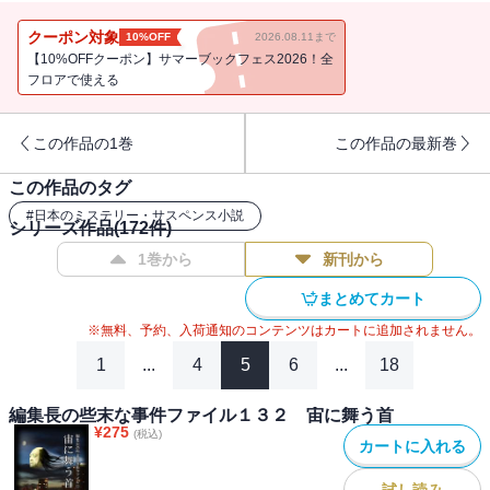
極楽出版のみどりの前に一人の老人が現れる――。
クーポン対象
10%OFF
2026.08.11まで
【10%OFFクーポン】サマーブックフェス2026！全
フロアで使える
この作品の1巻
この作品の最新巻
この作品のタグ
#
日本のミステリー・サスペンス小説
シリーズ作品(
172
件)
1巻から
新刊から
まとめてカート
※無料、予約、入荷通知のコンテンツはカートに追加されません。
1
...
4
5
6
...
18
編集長の些末な事件ファイル１３２ 宙に舞う首
¥
275
(税込)
カートに入れる
試し読み