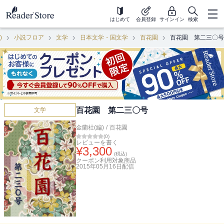
はじめて
会員登録
サインイン
検索
)
小説フロア
文学
日本文学・国文学
百花園
百花園 第二三〇号
百花園 第二三〇号
文学
金蘭社(編)
/
百花園
(
0
)
レビューを書く
¥
3,300
(税込)
クーポン利用対象商品
2015年05月16日
配信