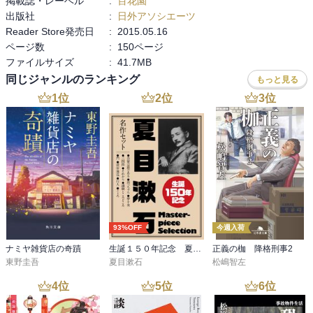
掲載誌・レーベル
:
百花園
出版社
:
日外アソシエーツ
Reader Store発売日
:
2015.05.16
ページ数
:
150ページ
ファイルサイズ
:
41.7MB
同じジャンルのランキング
もっと見る
1
位
2
位
3
位
93%OFF
今週入荷
ナミヤ雑貨店の奇蹟
生誕１５０年記念 夏目漱石 名作セット
正義の枷 降格刑事2
東野圭吾
夏目漱石
松嶋智左
4
位
5
位
6
位