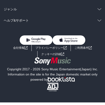
BL・TL
雑誌・グラビア
ビジネス・実用
ラノベ
小説
総合
コミック
ジャンル
BL・TL
雑誌・グラビア
ビジネス・実用
ラノベ
小説
コミック
男性コミック
ヘルプ&サポート
BL・TL
雑誌・グラビア
ビジネス・実用
女性コミック
コミック誌
初めての方へ
ヘルプ
BL・TL
ライトノベル
男子向けラノベ
よくあるご質問
お問い合わせ
会社情報
プライバシーポリシー
ご利用条件
女子向けラノベ
小説
利用規約
クッキーの詳細
国内小説
海外小説
Copyright 2017 - 2026 Sony Music Entertainment(Japan) Inc.
ミステリー
SF
Information on the site is for the Japan domestic market only
powered by
歴史・時代小説
文学
雑誌
グラビア写真集