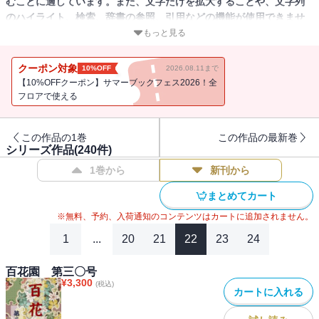
むことに適しています。また、文字だけを拡大することや、文字列
のハイライト、検索、辞書の参照、引用などの機能が使用できませ
ん。
もっと見る
明治の頃、名人による落語・講談を忠実に再現した速記本は、ある
クーポン対象
10%OFF
2026.08.11まで
種の大衆文学として人気を博していました。そんな速記本の中で最
【10%OFFクーポン】サマーブックフェス2026！全
も支持されていたのが「百花園」でした。本シリーズは、明治
フロアで使える
22（1889）年5月から明治33（1900）年11月に刊行された落語・講
談速記本「百花園」（金蘭社刊）を完全復刻したものです。大衆芸
この作品の1巻
この作品の最新巻
能史研究家で神田神保町の古書店「いにしえ文庫」店主である岡田
シリーズ作品(
240
件)
則夫氏所蔵の全240号を１ページずつ写真撮影してデジタル化しまし
1巻から
新刊から
た。現在では入手困難な「百花園」を、手元で読むことができま
す。高画質なので、文字やルビを拡大して見ることも可能です。明
まとめてカート
治時代の舌耕文芸の全貌が見渡せ、当時の風俗や話し言葉を知るた
※無料、予約、入荷通知のコンテンツはカートに追加されません。
めの資料としても貴重です。（古書を元に制作した電子書籍ですの
で、その状態により一部読みにくい箇所がございます。予めご了承
1
...
20
21
22
23
24
くださいますようお願いいたします。）
百花園 第三〇号
¥
3,300
(税込)
カートに入れる