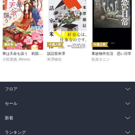
最終巻
今週入荷
今週入荷
華は天命を謳う 莉国後宮女医伝 五
談話室米澤
事故物件生活 恐い日常
小田菜摘
,
Minoru
米澤穂信
松原タニシ
フロア
総合
コミック
セール
ラノベ
小説
総合
コミック
新着
雑誌・グラビア
ビジネス・実用
ラノベ
小説
総合
コミック
ランキング