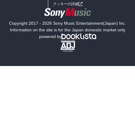
女子向けラノベ
小説
利用規約
クッキーの詳細
国内小説
海外小説
Copyright 2017 - 2026 Sony Music Entertainment(Japan) Inc.
ミステリー
SF
Information on the site is for the Japan domestic market only
powered by
歴史・時代小説
文学
雑誌
グラビア写真集
ボーイズラブ
ティーンズラブ
人文・思想・歴史
社会・政治・法律
ビジネス・経済
サイエンス・テクノロジー
コンピュータ・情報
くらし・家庭
料理・酒
ファッション・美容・ダイエット