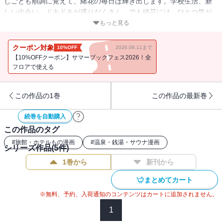
しごとも順調に覚えて、緒花の毎日は輝き出します。学校生活、新
しい出会い、ドキドキが盛りだくさん。でも緒花には、ひとつ気が
かりなことがあって――…。ますます心が揺れ動く、女の子たちの
もっと見る
青春の「いろは」第２巻！
クーポン対象
10%OFF
2026.08.11まで
【10%OFFクーポン】サマーブックフェス2026！全
フロアで使える
この作品の1巻
この作品の最新巻
続巻を自動購入
この作品のタグ
#
旅館・ホテルもの漫画
#
温泉・銭湯・サウナ漫画
シリーズ作品(
5
件)
1巻から
新刊から
まとめてカート
※無料、予約、入荷通知のコンテンツはカートに追加されません。
1