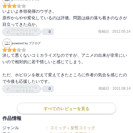
いよいよ本領発揮のウザさ。

原作からやや変化しているのは評価。問題は線の落ち着きのなさが
目立ってきた点か。
ブクログレビューは
投稿日
:
2012.05.14
0
いいねできません
powered by ブクログ
決して悪くないコミカライズなのですが、アニメの出来が非常にい
いので相対的に若干惜しいと感じてしまう。

ただ、ホビロンを敢えて変えてきたところに作者の気合を感じたの
で今後も応援したいです。
ブクログレビューは
投稿日
:
2011.08.14
0
いいねできません
すべてのレビューを見る
作品情報
ジャンル
:
コミック
-
女性コミック