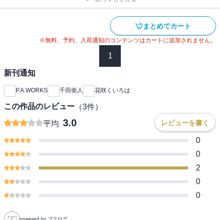
まとめてカート
※無料、予約、入荷通知のコンテンツはカートに追加されません。
1
新刊通知
P.A.WORKS
千田衛人
花咲くいろは
この作品のレビュー
（
3
件）
3.0
レビューを書く
平均
0
0
2
0
0
powered by ブクログ