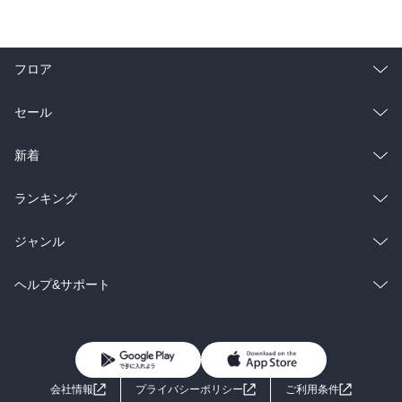
フロア
総合
コミック
セール
ラノベ
小説
総合
コミック
新着
雑誌・グラビア
ビジネス・実用
ラノベ
小説
総合
コミック
ランキング
BL・TL
雑誌・グラビア
ビジネス・実用
ラノベ
小説
総合
コミック
ジャンル
BL・TL
雑誌・グラビア
ビジネス・実用
ラノベ
小説
コミック
男性コミック
ヘルプ&サポート
BL・TL
雑誌・グラビア
ビジネス・実用
女性コミック
コミック誌
初めての方へ
ヘルプ
BL・TL
ライトノベル
男子向けラノベ
よくあるご質問
お問い合わせ
会社情報
プライバシーポリシー
ご利用条件