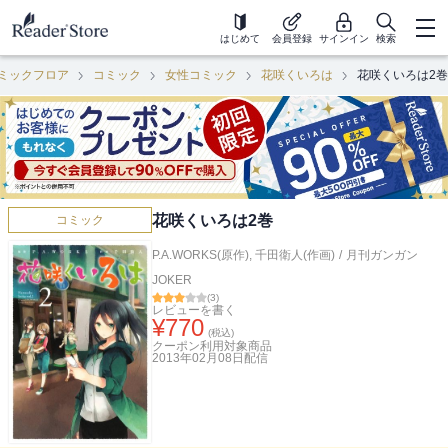
はじめて
会員登録
サインイン
検索
ミックフロア
コミック
女性コミック
花咲くいろは
花咲くいろは2巻
花咲くいろは2巻
コミック
P.A.WORKS(原作)
,
千田衛人(作画)
/
月刊ガンガン
JOKER
(
3
)
レビューを書く
¥
770
(税込)
クーポン利用対象商品
2013年02月08日
配信