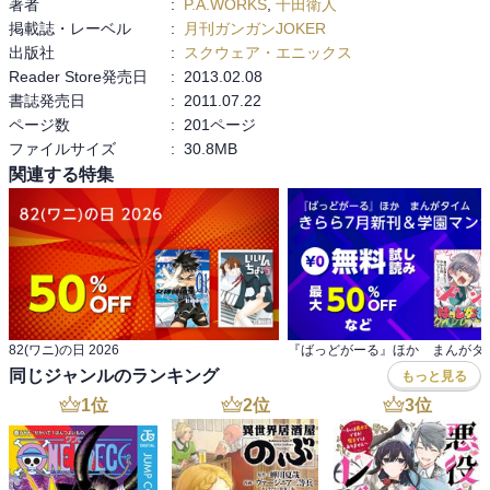
著者
:
P.A.WORKS
,
千田衛人
掲載誌・レーベル
:
月刊ガンガンJOKER
出版社
:
スクウェア・エニックス
Reader Store発売日
:
2013.02.08
書誌発売日
:
2011.07.22
ページ数
:
201ページ
ファイルサイズ
:
30.8MB
関連する特集
82(ワニ)の日 2026
同じジャンルのランキング
もっと見る
1
位
2
位
3
位