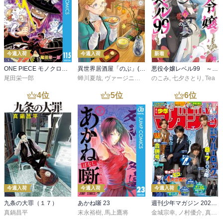
今週入荷
今週入荷
新着
ONE PIECE モノクロ版 115
異世界居酒屋「のぶ」(22)
悪役令嬢レベル99 ～私は裏ボスですが魔王ではありません～ その６
尾田栄一郎
蝉川夏哉
,
ヴァージニア二等兵
のこみ
,
転
,
七夕さとり
,
Tea
4
位
5
位
6
位
今週入荷
今週入荷
今週入荷
九条の大罪（１７）
あかね噺 23
週刊少年マガジン 2026年36・37号[2026年8月5日発売]
真鍋昌平
末永裕樹
,
馬上鷹将
金城宗幸
,
ノ村優介
,
真島ヒロ