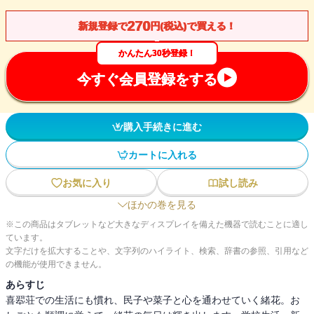
270
新規登録で
円(税込)で買える！
かんたん30秒登録！
今すぐ会員登録をする
購入手続きに進む
カートに入れる
お気に入り
試し読み
ほかの巻を見る
※この商品はタブレットなど大きなディスプレイを備えた機器で読むことに適し
ています。
文字だけを拡大することや、文字列のハイライト、検索、辞書の参照、引用など
の機能が使用できません。
あらすじ
喜翆荘での生活にも慣れ、民子や菜子と心を通わせていく緒花。お