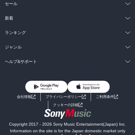
総合
コミック
セール
ラノベ
小説
総合
コミック
新着
雑誌・グラビア
ビジネス・実用
ラノベ
小説
総合
コミック
ランキング
BL・TL
雑誌・グラビア
ビジネス・実用
ラノベ
小説
総合
コミック
ジャンル
BL・TL
雑誌・グラビア
ビジネス・実用
ラノベ
小説
コミック
男性コミック
ヘルプ&サポート
BL・TL
雑誌・グラビア
ビジネス・実用
女性コミック
コミック誌
初めての方へ
ヘルプ
BL・TL
ライトノベル
男子向けラノベ
よくあるご質問
お問い合わせ
会社情報
プライバシーポリシー
ご利用条件
女子向けラノベ
小説
利用規約
クッキーの詳細
国内小説
海外小説
Copyright 2017 - 2026 Sony Music Entertainment(Japan) Inc.
ミステリー
SF
Information on the site is for the Japan domestic market only