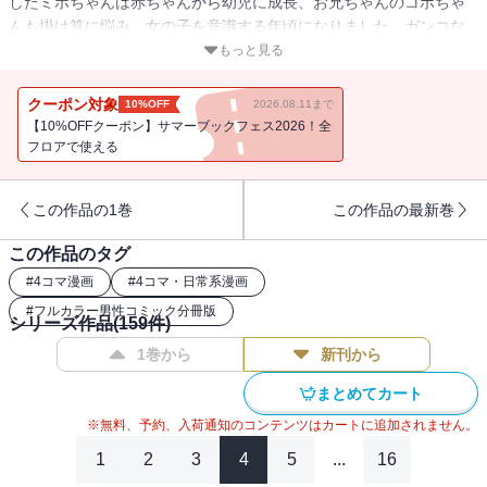
したミホちゃんは赤ちゃんから幼児に成長、お兄ちゃんのコボちゃ
んも掛け算に悩み、女の子を意識する年頃になりました。ガンコな
おじいちゃん、優しいおばあちゃん、あわて者のパパ、しっかり者
もっと見る
のママ。コボちゃん一家の愉快な日常をのぞいてみませんか。
クーポン対象
10%OFF
2026.08.11まで
【10%OFFクーポン】サマーブックフェス2026！全
フロアで使える
この作品の1巻
この作品の最新巻
この作品のタグ
#
4コマ漫画
#
4コマ・日常系漫画
#
フルカラー男性コミック分冊版
シリーズ作品(
159
件)
1巻から
新刊から
まとめてカート
※無料、予約、入荷通知のコンテンツはカートに追加されません。
1
2
3
4
5
...
16