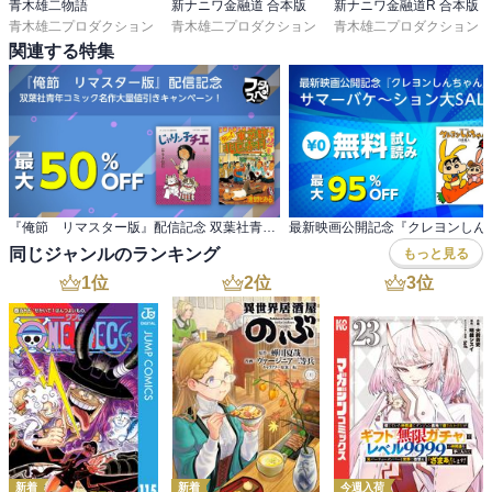
青木雄二物語
新ナニワ金融道 合本版
新ナニワ金融道R 合本版
青木雄二プロダクション
青木雄二プロダクション
青木雄二プロダクション
関連する特集
『俺節 リマスター版』配信記念 双葉社青年コミック名作大量値引きキャンペーン！
同じジャンルのランキング
もっと見る
1
位
2
位
3
位
新着
新着
今週入荷