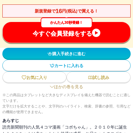
16
新規登録で
円(税込)で買える！
かんたん30秒登録！
今すぐ会員登録をする
購入手続きに進む
カートに入れる
お気に入り
試し読み
ほかの巻を見る
※この商品はタブレットなど大きなディスプレイを備えた機器で読むことに適し
ています。
文字だけを拡大することや、文字列のハイライト、検索、辞書の参照、引用など
の機能が使用できません。
あらすじ
読売新聞朝刊の人気４コマ漫画「コボちゃん」。２０１０年に誕生