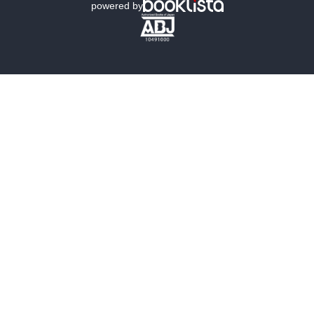
powered by
歴史・時代小説
文学
雑誌
グラビア写真集
ボーイズラブ
ティーンズラブ
人文・思想・歴史
社会・政治・法律
ビジネス・経済
サイエンス・テクノロジー
コンピュータ・情報
くらし・家庭
料理・酒
ファッション・美容・ダイエット
ホビー&カルチャー
スポーツ・アウトドア
地図・ガイド
エンターテイメント
芸術・アート
映画・音楽・演劇