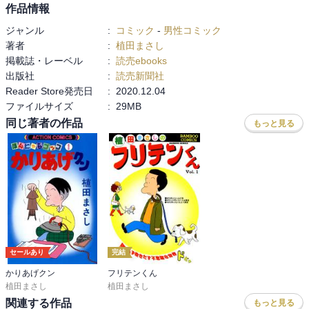
作品情報
ジャンル
:
コミック
-
男性コミック
著者
:
植田まさし
掲載誌・レーベル
:
読売ebooks
出版社
:
読売新聞社
Reader Store発売日
:
2020.12.04
ファイルサイズ
:
29MB
同じ著者の作品
もっと見る
セールあり
完結
かりあげクン
フリテンくん
植田まさし
植田まさし
関連する作品
もっと見る