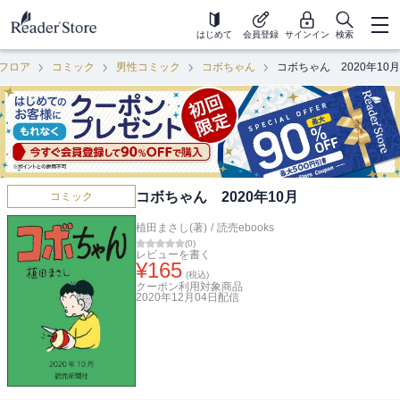
はじめて
会員登録
サインイン
検索
フロア
コミック
男性コミック
コボちゃん
コボちゃん 2020年10月
コボちゃん 2020年10月
コミック
植田まさし(著)
/
読売ebooks
(
0
)
レビューを書く
¥
165
(税込)
クーポン利用対象商品
2020年12月04日
配信