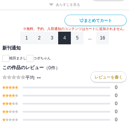
あらすじを見る
まとめてカート
※無料、予約、入荷通知のコンテンツはカートに追加されません。
1
2
3
4
5
...
16
新刊通知
植田まさし
コボちゃん
この作品のレビュー
（
0
件）
--
レビューを書く
平均
0
0
0
0
0