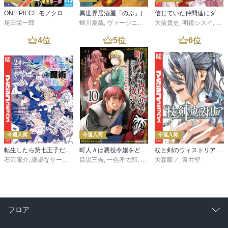
ONE PIECE モノクロ版 115
異世界居酒屋「のぶ」(22)
信じていた仲間達にダンジョン奥地で殺されかけたがギフト『無限ガチャ』でレベル９９９９の仲間達を手に入れて元パーティーメンバーと世界に復讐＆『ざまぁ！』します！（２３）
尾田栄一郎
蝉川夏哉
,
ヴァージニア二等兵
大前貴史
,
転
,
明鏡シスイ
,
ｔｅ
4
位
5
位
6
位
今週入荷
今週入荷
今週入荷
転生したら第七王子だったので、気ままに魔術を極めます（２４）
町人Ａは悪役令嬢をどうしても救いたい ～どぶと空と氷の姫君～１０【電子書店共通特典イラスト付】
杖と剣のウィストリア（１６）
石沢庸介
,
謙虚なサークル
,
メル。
目黒三吉
,
一色孝太郎
,
Parum
大森藤ノ
,
青井聖
フロア