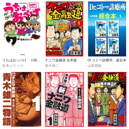
うちはおっぺけ ３姉妹といっしょ
ナニワ金融道 合本版
Dr.コトー診療所 超合本
松本ぷりっつ
青木雄二
山田貴敏