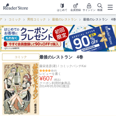
はじめて
会員登録
サインイン
検索
ア
コミック
男性コミック
最後のレストラン
最後のレストラン 4巻
最後のレストラン 4巻
コミック
藤栄道彦(著)
/
コミックバンチKai
(
4
)
レビューを書く
¥
607
(税込)
クーポン利用対象商品
2014年05月09日
配信