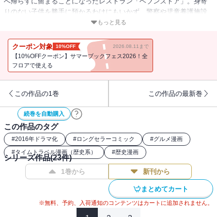
へ帰らずに留まることになったレストラン「ヘブンズドア」。身寄
りのない子供を勝手に預かるわけにもいかず、警察や児童養護施設
の人間を呼ぶも、安徳天皇が放つあまりに強い威厳により皆恐縮し
もっと見る
てしまい、うまく話がまとまらない。そんな折、アメリカ合衆国大
統領のリンカーンがタイムスリップしてやって来るが……？ ほか
クーポン対象
10%OFF
2026.08.11まで
澤村榮治、ガンディー、リチャードＩ世がご来店！
【10%OFFクーポン】サマーブックフェス2026！全
フロアで使える
この作品の1巻
この作品の最新巻
続巻を自動購入
この作品のタグ
#
2016年ドラマ化
#
ロングセラーコミック
#
グルメ漫画
#
タイムトラベル漫画（歴史系）
#
歴史漫画
シリーズ作品(
23
件)
1巻から
新刊から
まとめてカート
※無料、予約、入荷通知のコンテンツはカートに追加されません。