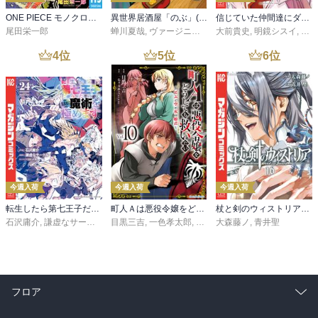
ONE PIECE モノクロ版 115
異世界居酒屋「のぶ」(22)
信じていた仲間達にダンジョン奥地で殺されかけたがギフト『無限ガチャ』でレベル９９９９の仲間達を手に入れて元パーティーメンバーと世界に復讐＆『ざまぁ！』します！（２３）
尾田栄一郎
蝉川夏哉
,
ヴァージニア二等兵
大前貴史
,
転
,
明鏡シスイ
,
ｔｅ
4
位
5
位
6
位
今週入荷
今週入荷
今週入荷
転生したら第七王子だったので、気ままに魔術を極めます（２４）
町人Ａは悪役令嬢をどうしても救いたい ～どぶと空と氷の姫君～１０【電子書店共通特典イラスト付】
杖と剣のウィストリア（１６）
石沢庸介
,
謙虚なサークル
,
メル。
目黒三吉
,
一色孝太郎
,
Parum
大森藤ノ
,
青井聖
フロア