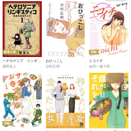
続巻入荷
完結
ヘテロゲニア リンギスティコ ～異種族言語学入門～
おひっこし
ニコイチ
瀬野反人
沙村広明
金田一蓮十郎
完結