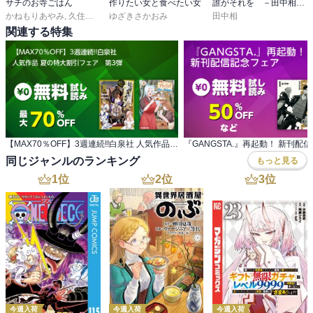
サチのお寺ごはん
作りたい女と食べたい女
誰がそれを －田中相短篇集－
かねもりあやみ
,
久住昌之
,
青江覚峰
ゆざきさかおみ
田中相
関連する特集
【MAX70％OFF】3週連続!!白泉社 人気作品 夏の特大割引フェア 第3弾
『GANGSTA.』再起動！ 新刊配
同じジャンルのランキング
もっと見る
1
位
2
位
3
位
今週入荷
今週入荷
今週入荷