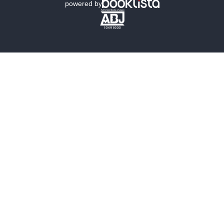
powered by
歴史・時代小説
文学
雑誌
グラビア写真集
ボーイズラブ
ティーンズラブ
人文・思想・歴史
社会・政治・法律
ビジネス・経済
サイエンス・テクノロジー
コンピュータ・情報
くらし・家庭
料理・酒
ファッション・美容・ダイエット
ホビー&カルチャー
スポーツ・アウトドア
地図・ガイド
エンターテイメント
芸術・アート
映画・音楽・演劇