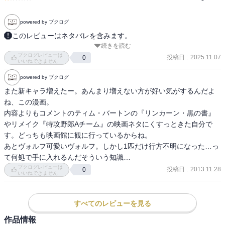
powered by ブクログ
このレビューはネタバレを含みます。
続きを読む
今巻のお客様は、リンカーン、沢村栄治、ガンジー、リチャード一
ブクログレビューは
世。

投稿日
:
2025.11.07
0
いいねできません
ガンジーや他のキャラが時々波平やサザエさんの登場人物になるの
powered by ブクログ
がウケた(≧▽≦)

リンカーンは表面的にしか知らなかったので、ちょっと印象が変わ
また新キャラ増えたー。あんまり増えない方が好い気がするんだよ
ったかな。

ね、この漫画。

沢村栄治とリチャード一世ついては恥ずかしながら知っているのは
内容よりもコメントのティム・バートンの『リンカーン・黒の書』
ほぼ名前だけ、という状態だったのでこちらも勉強になったなぁ。

やリメイク『特攻野郎Aチーム』の映画ネタにくすっときた自分で
新しいキャラも登場したし、ますます読み応えが増してきましたぞ
す。どっちも映画館に観に行っているからね。

(^^)
あとヴォルフ可愛いヴォルフ。しかし1匹だけ行方不明になった…っ
て何処で手に入れるんだそういう知識…
ブクログレビューは
投稿日
:
2013.11.28
0
いいねできません
すべてのレビューを見る
作品情報