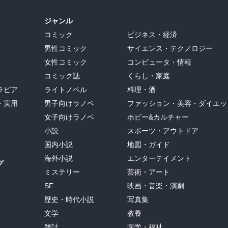
ジャンル
コミック
ビジネス・経済
男性コミック
サイエンス・テクノロジー
女性コミック
コンピュータ・情報
コミック誌
くらし・家庭
ラビア
ライトノベル
料理・酒
・実用
男子向けラノベ
ファッション・美容・ダイエッ
女子向けラノベ
ホビー&カルチャー
小説
スポーツ・アウトドア
国内小説
地図・ガイド
海外小説
エンターテイメント
グ
ミステリー
芸術・アート
SF
映画・音楽・演劇
歴史・時代小説
写真集
文学
教養
雑誌
医学・福祉