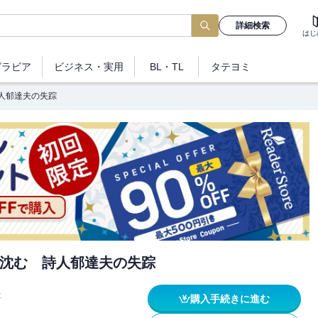
詳細検索
はじ
グラビア
ビジネス
・実用
BL・TL
タテヨミ
人郁達夫の失踪
沈む 詩人郁達夫の失踪
社
購入手続きに進む