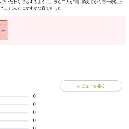
るでいたわりでもするように。彼ら二人が闇に消えてから三十分以上
えた。ほんとにかすかな音であった。
11まで
！全
レビューを書く
0
0
0
0
0