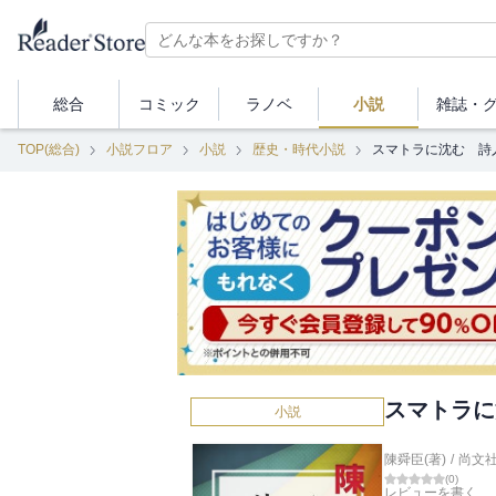
総合
コミック
ラノベ
小説
雑誌・
TOP(総合)
小説フロア
小説
歴史・時代小説
スマトラに沈む 詩
スマトラに
小説
陳舜臣(著)
/
尚文
(
0
)
レビューを書く