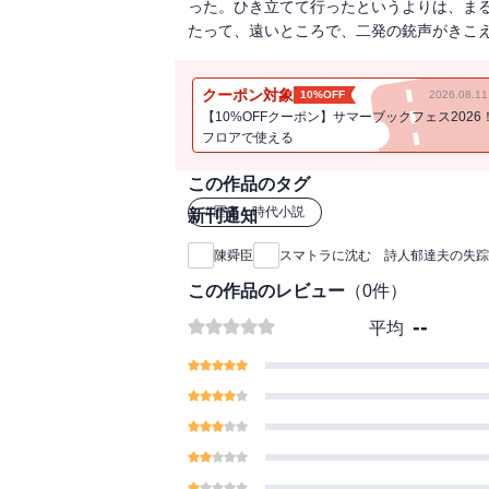
った。ひき立てて行ったというよりは、ま
たって、遠いところで、二発の銃声がきこ
クーポン対象
10%OFF
2026.08.
【10%OFFクーポン】サマーブックフェス2026
フロアで使える
この作品のタグ
#
歴史・時代小説
新刊通知
陳舜臣
スマトラに沈む 詩人郁達夫の失踪
この作品のレビュー
（
0
件）
--
平均