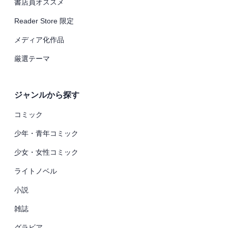
書店員オススメ
Reader Store 限定
メディア化作品
厳選テーマ
ジャンルから探す
コミック
少年・青年コミック
少女・女性コミック
ライトノベル
小説
雑誌
グラビア