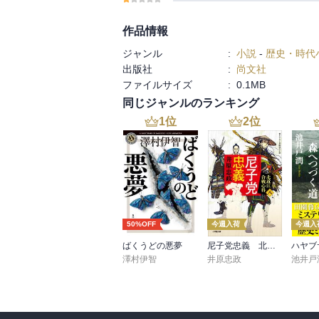
作品情報
ジャンル
:
小説
-
歴史・時代
出版社
:
尚文社
ファイルサイズ
:
0.1MB
同じジャンルのランキング
1
位
2
位
50%OFF
今週入荷
今週入
ばくうどの悪夢
尼子党忠義 北近江合戦心得〈八〉
澤村伊智
井原忠政
池井戸