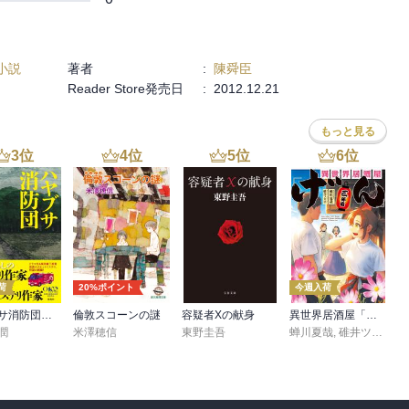
小説
著者
:
陳舜臣
Reader Store発売日
:
2012.12.21
もっと見る
3
位
4
位
5
位
6
位
荷
20%ポイント
今週入荷
ハヤブサ消防団 森へつづく道
倫敦スコーンの謎
容疑者Xの献身
異世界居酒屋「げん」三杯目
潤
米澤穂信
東野圭吾
蝉川夏哉
,
碓井ツカサ