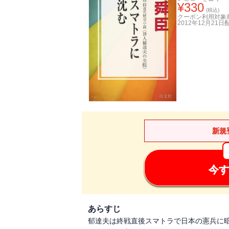
¥
330
(税込)
クーポン利用対象
2012年12月21日
新規
今す
あらすじ
郁達夫は終戦直後スマトラで日本の憲兵に