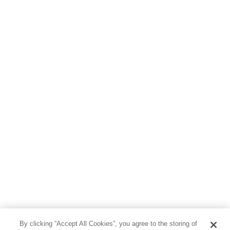
料理・酒
ファッション・美容・ダイエット
ホビー&カルチャー
スポーツ・アウトドア
地図・ガイド
エンターテイメント
芸術・アート
映画・音楽・演劇
写真集
教養
医学・福祉
教育・語学・参考書
児童書
By clicking “Accept All Cookies”, you agree to the storing of