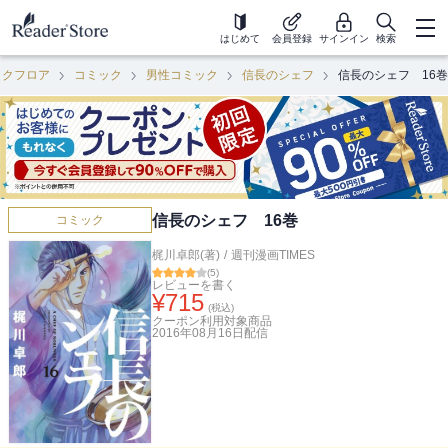
はじめて
会員登録
サインイン
検索
ックフロア
コミック
男性コミック
信長のシェフ
信長のシェフ 16巻
信長のシェフ 16巻
コミック
梶川卓郎(著)
/
週刊漫画TIMES
(
5
)
レビューを書く
¥
715
(税込)
クーポン利用対象商品
2016年08月16日
配信