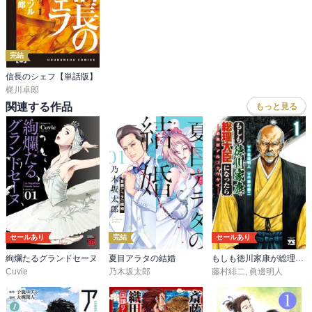
完結
信長のシェフ【単話版】
梶川卓郎
関連する作品
もっと見る
セールあり
完結
セールあり
絢爛たるグランドセーヌ
夏目アラタの結婚
もしも徳川家康が総理大臣になったら―絶東のアルゴナウタイ―
Cuvie
乃木坂太郎
藤村緋二
,
眞邊明人