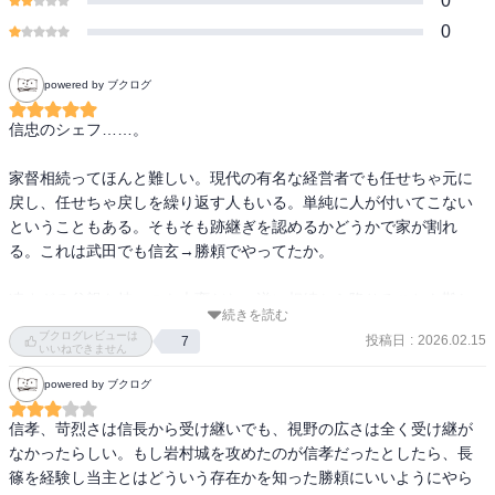
0
0
powered by ブクログ
信忠のシェフ……。

家督相続ってほんと難しい。現代の有名な経営者でも任せちゃ元に
戻し、任せちゃ戻しを繰り返す人もいる。単純に人が付いてこない
ということもある。そもそも跡継ぎを認めるかどうかで家が割れ
る。これは武田でも信玄→勝頼でやってたか。

凄すぎる父親を持つのも大変だな。逆に相続から降りることも難し
続きを読む
い。
ブクログレビューは
投稿日
:
2026.02.15
7
いいねできません
powered by ブクログ
信孝、苛烈さは信長から受け継いでも、視野の広さは全く受け継が
なかったらしい。もし岩村城を攻めたのが信孝だったとしたら、長
篠を経験し当主とはどういう存在かを知った勝頼にいいようにやら