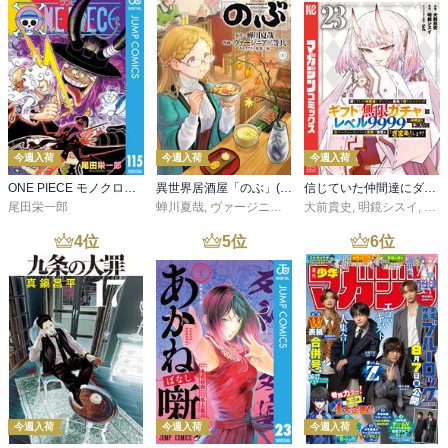
今週入荷
今週入荷
今週入荷
ONE PIECE モノクロ版 115
異世界居酒屋「のぶ」(22)
信じていた仲間達にダンジョン奥地で殺されかけたがギフト『無限ガチャ』でレベル９９９９の仲間達を手に入れて元パーティーメンバーと世界に復讐＆『ざまぁ！』します！（２３）
尾田栄一郎
蝉川夏哉
,
ヴァージニア二等兵
大前貴史
,
転
,
明鏡シスイ
,
ｔｅ
4
位
5
位
6
位
今週入荷
今週入荷
今週入荷