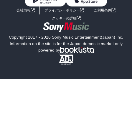
BL・TL
ライトノベル
男子向けラノベ
よくあるご質問
お問い合わせ
会社情報
プライバシーポリシー
ご利用条件
女子向けラノベ
小説
利用規約
クッキーの詳細
国内小説
海外小説
Copyright 2017 - 2026 Sony Music Entertainment(Japan) Inc.
ミステリー
SF
Information on the site is for the Japan domestic market only
powered by
歴史・時代小説
文学
雑誌
グラビア写真集
ボーイズラブ
ティーンズラブ
人文・思想・歴史
社会・政治・法律
ビジネス・経済
サイエンス・テクノロジー
コンピュータ・情報
くらし・家庭