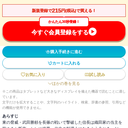
215
新規登録で
円(税込)で買える！
かんたん30秒登録！
今すぐ会員登録をする
購入手続きに進む
カートに入れる
お気に入り
試し読み
ほかの巻を見る
※この商品はタブレットなど大きなディスプレイを備えた機器で読むことに適し
ています。
文字だけを拡大することや、文字列のハイライト、検索、辞書の参照、引用など
の機能が使用できません。
あらすじ
東の脅威・武田勝頼を長篠の戦いで撃破した信長は織田家の当主を