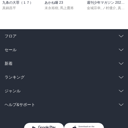
九条の大罪（１７）
あかね噺 23
週刊少年マガジン 2026年36・37号[2026年8月5日発売]
真鍋昌平
末永裕樹
,
馬上鷹将
金城宗幸
,
ノ村優介
,
真島ヒロ
フロア
総合
コミック
セール
ラノベ
小説
総合
コミック
新着
雑誌・グラビア
ビジネス・実用
ラノベ
小説
総合
コミック
ランキング
BL・TL
雑誌・グラビア
ビジネス・実用
ラノベ
小説
総合
コミック
ジャンル
BL・TL
雑誌・グラビア
ビジネス・実用
ラノベ
小説
コミック
男性コミック
ヘルプ&サポート
BL・TL
雑誌・グラビア
ビジネス・実用
女性コミック
コミック誌
初めての方へ
ヘルプ