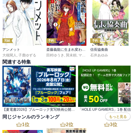
完結
予約
予約
アンメット
斎藤義龍に生まれ変わったので、織田信長に国譲りして長生きするのを目指します！
信長協奏曲
大槻閑人
,
子鹿ゆずる
田村ゆうき
,
巽未頼
,
マキムラシュンスケ
石井あゆみ
関連する特集
【夏電書2026】ブルーロック実写映画公開記念！ エゴが目を覚ます『ブルーロック』フェア！
同じジャンルのランキング
もっと見る
1
位
2
位
3
位