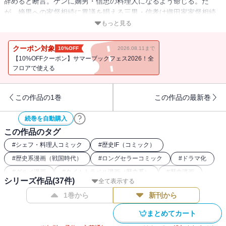
辞めると断言。ケンに嫡男・信忠の料理人になるよう命じる。だ
が、嫡男への家督相続に異議を唱える三男・信孝は織田家家督相続
の宴席の裏で…。
もっと見る
クーポン対象
10%OFF
2026.08.11まで
【10%OFFクーポン】サマーブックフェス2026！全
フロアで使える
この作品の1巻
この作品の最新巻
続巻を自動購入
この作品のタグ
#
シェフ・料理人コミック
#
歴史IF（コミック）
#
歴史系漫画（戦国時代）
#
ロングセラーコミック
#
ドラマ化
#
グルメ漫画
#
タイムトラベル漫画（歴史系）
#
歴史漫画
シリーズ作品(
37
件)
全て表示する
1巻から
新刊から
まとめてカート