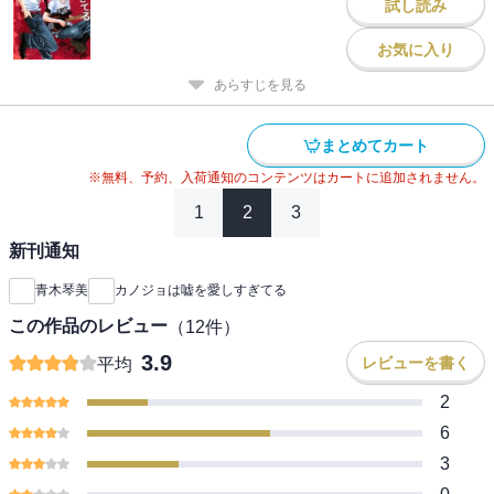
試し読み
お気に入り
あらすじを見る
まとめてカート
※無料、予約、入荷通知のコンテンツはカートに追加されません。
1
2
3
新刊通知
青木琴美
カノジョは嘘を愛しすぎてる
この作品のレビュー
（
12
件）
3.9
レビューを書く
平均
2
6
3