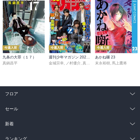
今週入荷
今週入荷
今週入荷
九条の大罪（１７）
週刊少年マガジン 2026年36・37号[2026年8月5日発売]
あかね噺 23
真鍋昌平
金城宗幸
,
ノ村優介
,
真島ヒロ
末永裕樹
,
宮島礼吏
,
馬上鷹将
,
新川直司
,
久
フロア
総合
コミック
セール
ラノベ
小説
総合
コミック
新着
雑誌・グラビア
ビジネス・実用
ラノベ
小説
総合
コミック
ランキング