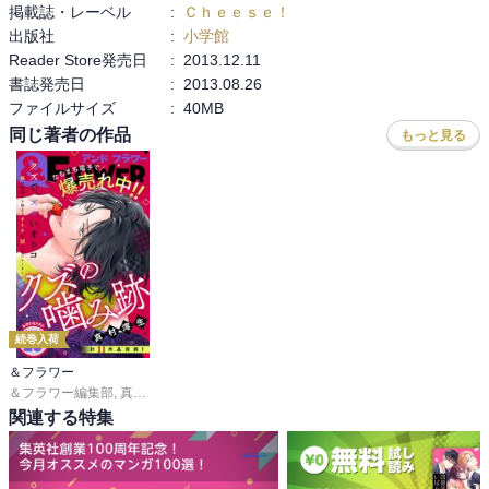
掲載誌・レーベル
:
Ｃｈｅｅｓｅ！
そして、一方的にリコと張り合って、アキの新曲を台無しにしてし
出版社
:
小学館
まった茉莉さん。

Reader Store発売日
:
2013.12.11
そこに垣間見えた、茉莉さんの“弱さ”と悲惨な生い立ち…さすがに4
書誌発売日
:
2013.08.26
歳のサバ読みは衝撃だったけど!!Σ(ﾟДﾟﾉ)ﾉ

ファイルサイズ
:
40MB
別にそこまであくどい女性じゃないと思うんだけどなぁ、どうにも
みんな茉莉さんに冷たい気がするよ。

同じ著者の作品
もっと見る
個人的には、やっぱり高樹さんに茉莉さんを支えてほしい‥んだけ
ど、もちろん妻子は絶対大事なので、せめて社長の務めとして、ね
☆

長浜さんの生真面目キャラは結構すきなので、正反対の瞬とくっつ
いたら面白いんじゃないかな♪って思うんだけど…まさかの心也なの
か??

続巻入荷
次巻は、リコがクリプレの全国ツアーに飛入り参加!?

また、表面上は芸能人の先輩風を吹かせつつも、わかりやすくリコ
＆フラワー
＆フラワー編集部
,
真村澪生
,
もりなかもなか
,
芒其之一
,
小出真朱
,
深山くのえ
,
笹
にご執心なシバケンの動きも気になるところw

関連する特集
11-12巻と鳴りをひそめていた、寺田さんの次なる手にも注目！