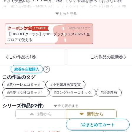
上げで突然の涙・・・一方、壊れてゆく茉莉を放っておけない秋
は、傷心の茉莉に付添うが・・・！？そして、自分より目立った理
子に怒り心頭のシバケンは、怒りのせいで思わず理子の待ち受けを
もっと見る
ダウンロード！？それぞれの思いが交錯する大人気コミックの第12
巻！！
クーポン対象
10%OFF
2026.08.11まで
【10%OFFクーポン】サマーブックフェス2026！全
フロアで使える
この作品の1巻
この作品の最新巻
続巻を自動購入
この作品のタグ
#
逆ハーレムコミック
#
小学館漫画賞受賞
#
恋愛（女性コミック）
#
ロングセラーコミック
#
音楽漫画
#
バンド漫画
シリーズ作品(
22
件)
全て表示する
1巻から
新刊から
まとめてカート