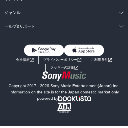
BL・TL
雑誌・グラビア
ビジネス・実用
ラノベ
小説
総合
コミック
ジャンル
BL・TL
雑誌・グラビア
ビジネス・実用
ラノベ
小説
コミック
男性コミック
ヘルプ&サポート
BL・TL
雑誌・グラビア
ビジネス・実用
女性コミック
コミック誌
初めての方へ
ヘルプ
BL・TL
ライトノベル
男子向けラノベ
よくあるご質問
お問い合わせ
会社情報
プライバシーポリシー
ご利用条件
女子向けラノベ
小説
利用規約
クッキーの詳細
国内小説
海外小説
Copyright 2017 - 2026 Sony Music Entertainment(Japan) Inc.
ミステリー
SF
Information on the site is for the Japan domestic market only
powered by
歴史・時代小説
文学
雑誌
グラビア写真集