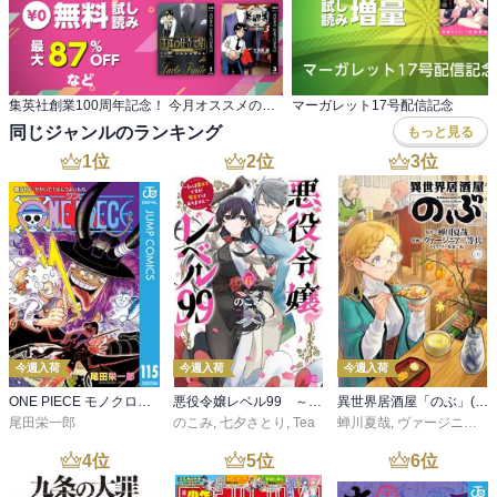
集英社創業100周年記念！ 今月オススメのマンガ100選！
マーガレット17号配信記念
同じジャンルのランキング
もっと見る
1
位
2
位
3
位
今週入荷
今週入荷
今週入荷
ONE PIECE モノクロ版 115
悪役令嬢レベル99 ～私は裏ボスですが魔王ではありません～ その６
異世界居酒屋「のぶ」(22)
尾田栄一郎
のこみ
,
七夕さとり
,
Tea
蝉川夏哉
,
ヴァージニア二等兵
4
位
5
位
6
位