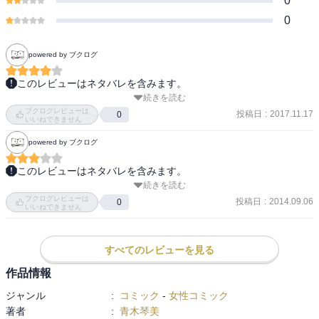
0
0
powered by ブクログ
このレビューはネタバレを含みます。
続きを読む
Mステ大成功だったMUSH&CO.だけど成功と同時にユウちゃんとソ
ブクログレビューは
ーちゃんには厳しい現実が突き付けられる事になるんだね。ユウち
投稿日
:
2017.11.17
0
いいねできません
ゃんのお父さんハッキリ言うね。大人の世界ではどんどん動いてる
powered by ブクログ
みたいだけど3人で頑張ってるところを見たいなー。アキは茉莉を慰
めに行ったけどちゃんと線を引けたみたいで良かった。その間にま
このレビューはネタバレを含みます。
さかの長浜さんと心也が接近とな。リコの事であわあわバタバタし
続きを読む
※11～12巻までの感想をまとめてこちらに。

てるアキが好き。すごい好きなんだなーって伝わってくる。自己中
ブクログレビューは
投稿日
:
2014.09.06
0
だと思うけど。瞬とリコとアキの3人でのドライブはすごく楽しそう
いいねできません
故意に起こした放送事故により、念願叶ってMステで生歌を披露した
で可愛くて良かった。
リコ。

しかしこの成功が、デビュー直後のMUSH&Co.を早くも解散の危機
すべてのレビューを見る
へと導く!?

作品情報
…正直ユウちゃんとソーちゃんより、二人の親たちの方が見ててよ
ジャンル
:
コミック
-
女性コミック
っぽど可哀想だったよ、ホント。(ノД`)

著者
:
青木琴美