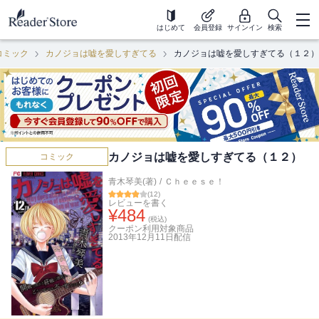
はじめて
会員登録
サインイン
検索
コミック
カノジョは嘘を愛しすぎてる
カノジョは嘘を愛しすぎてる（１２）
カノジョは嘘を愛しすぎてる（１２）
コミック
青木琴美(著)
/
Ｃｈｅｅｓｅ！
(
12
)
レビューを書く
¥
484
(税込)
クーポン利用対象商品
2013年12月11日
配信