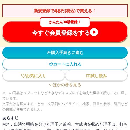
48
新規登録で
円(税込)で買える！
かんたん30秒登録！
今すぐ会員登録をする
購入手続きに進む
カートに入れる
お気に入り
試し読み
ほかの巻を見る
※この商品はタブレットなど大きなディスプレイを備えた機器で読むことに適し
ています。
文字だけを拡大することや、文字列のハイライト、検索、辞書の参照、引用など
の機能が使用できません。
あらすじ
Mステ出演で明暗を分けた理子と茉莉。大成功を収めた理子は、打ち