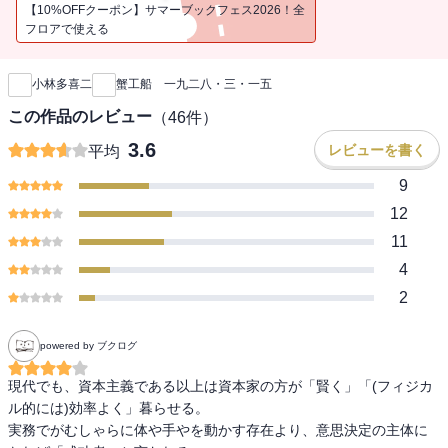
【10%OFFクーポン】サマーブックフェス2026！全
フロアで使える
新刊通知
小林多喜二
蟹工船 一九二八・三・一五
この作品のレビュー
（
46
件）
3.6
レビューを書く
平均
9
12
11
4
2
powered by ブクログ
現代でも、資本主義である以上は資本家の方が「賢く」「(フィジカ
ル的には)効率よく」暮らせる。

実務でがむしゃらに体や手やを動かす存在より、意思決定の主体に