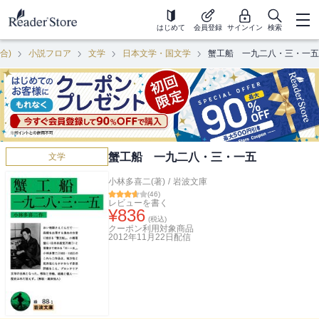
はじめて
会員登録
サインイン
検索
合)
小説フロア
文学
日本文学・国文学
蟹工船 一九二八・三・一五
蟹工船 一九二八・三・一五
文学
小林多喜二(著)
/
岩波文庫
(
46
)
レビューを書く
¥
836
(税込)
クーポン利用対象商品
2012年11月22日
配信