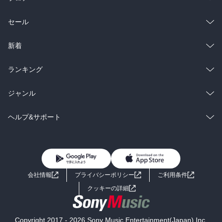
総合
コミック
セール
ラノベ
小説
総合
コミック
新着
雑誌・グラビア
ビジネス・実用
ラノベ
小説
総合
コミック
ランキング
BL・TL
雑誌・グラビア
ビジネス・実用
ラノベ
小説
総合
コミック
ジャンル
BL・TL
雑誌・グラビア
ビジネス・実用
ラノベ
小説
コミック
男性コミック
ヘルプ&サポート
BL・TL
雑誌・グラビア
ビジネス・実用
女性コミック
コミック誌
初めての方へ
ヘルプ
BL・TL
ライトノベル
男子向けラノベ
よくあるご質問
お問い合わせ
会社情報
プライバシーポリシー
ご利用条件
女子向けラノベ
小説
利用規約
クッキーの詳細
国内小説
海外小説
Copyright 2017 - 2026 Sony Music Entertainment(Japan) Inc.