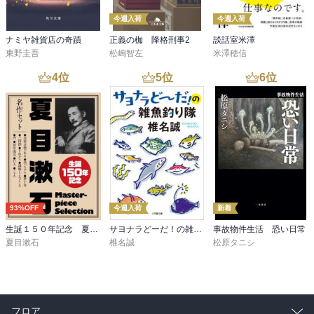
今週入荷
今週入荷
ナミヤ雑貨店の奇蹟
正義の枷 降格刑事2
談話室米澤
東野圭吾
松嶋智左
米澤穂信
4
位
5
位
6
位
93%OFF
今週入荷
新着
生誕１５０年記念 夏目漱石 名作セット
サヨナラどーだ！の雑魚釣り隊
事故物件生活 恐い日常
夏目漱石
椎名誠
松原タニシ
フロア