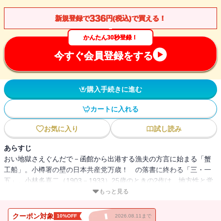
336
新規登録で
円(税込)で買える！
かんたん30秒登録！
今すぐ会員登録をする
購入手続きに進む
カートに入れる
お気に入り
試し読み
あらすじ
おい地獄さえぐんだで－函館から出港する漁夫の方言に始まる「蟹
工船」。小樽署の壁の日本共産党万歳！ の落書に終わる「三・一
五」。小林多喜二（1903－1933）25歳のときの2作は、地方性と党
派性にもかかわらず思想評価をのりこえプロレタリア文学の古典と
もっと見る
なった。搾取と労働、組織と個人。歴史は未だ答えず。［解説＝蔵
原惟人］
クーポン対象
10%OFF
2026.08.11まで