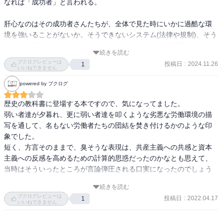
なれば「成功者」と言われる。

肝心なのはその成功者さんたちが、全体で見た時にいかに過酷な環
境を強いることがないか。そうできないシステム(法律や規制)、そう
させない技術(AIやロボット)があるか。なのだろうと推測された。
続きを読む
ブクログレビューは
投稿日
:
2024.11.26
1
いいねできません
powered by ブクログ
歴史の教科書に登場する本ですので、気になってました。

弱い者達が夕暮れ、更に弱い者達を叩くような劣悪な労働環境の描
写を通して、名もない労働者たちの団結を焚き付けるかのような印
象でした。

短く、方言そのままで、臭そうな表現は、共産主義への共感と資本
主義への反感を高めるための計算的思惑だったのかなとも思えて、
当時はそういったところが言論弾圧される口実になったのでしょう
続きを読む
ブクログレビューは
投稿日
:
2022.04.17
1
いいねできません