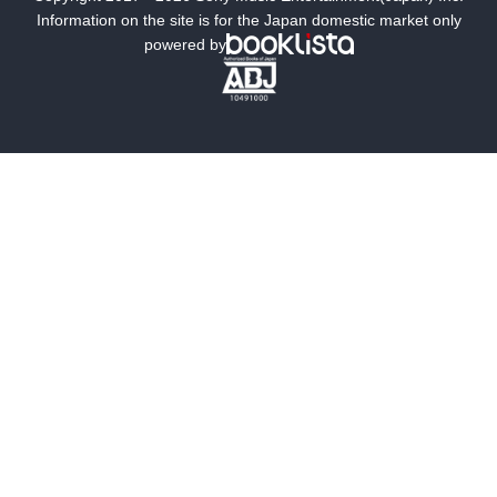
ミステリー
SF
Information on the site is for the Japan domestic market only
powered by
歴史・時代小説
文学
雑誌
グラビア写真集
ボーイズラブ
ティーンズラブ
人文・思想・歴史
社会・政治・法律
ビジネス・経済
サイエンス・テクノロジー
コンピュータ・情報
くらし・家庭
料理・酒
ファッション・美容・ダイエット
ホビー&カルチャー
スポーツ・アウトドア
地図・ガイド
エンターテイメント