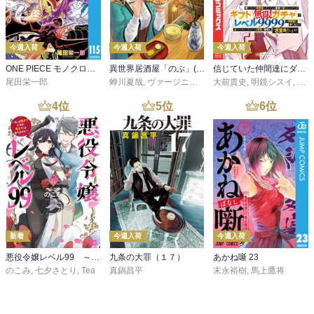
今週入荷
今週入荷
今週入荷
ONE PIECE モノクロ版 115
異世界居酒屋「のぶ」(22)
信じていた仲間達にダンジョン奥地で殺されかけたがギフト『無限ガチャ』でレベル９９９９の仲間達を手に入れて元パーティーメンバーと世界に復讐＆『ざまぁ！』します！（２３）
尾田栄一郎
蝉川夏哉
,
ヴァージニア二等兵
大前貴史
,
転
,
明鏡シスイ
,
ｔｅ
4
位
5
位
6
位
新着
今週入荷
今週入荷
悪役令嬢レベル99 ～私は裏ボスですが魔王ではありません～ その６
九条の大罪（１７）
あかね噺 23
のこみ
,
七夕さとり
,
Tea
真鍋昌平
末永裕樹
,
馬上鷹将