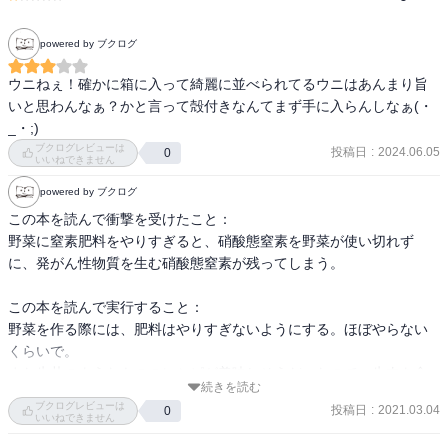
powered by ブクログ
ウニねぇ！確かに箱に入って綺麗に並べられてるウニはあんまり旨
いと思わんなぁ？かと言って殻付きなんてまず手に入らんしなぁ(・
_・;)
ブクログレビューは
投稿日
:
2024.06.05
0
いいねできません
powered by ブクログ
この本を読んで衝撃を受けたこと：

野菜に窒素肥料をやりすぎると、硝酸態窒素を野菜が使い切れず
に、発がん性物質を生む硝酸態窒素が残ってしまう。

この本を読んで実行すること：

野菜を作る際には、肥料はやりすぎないようにする。ほぼやらない
くらいで。

また牛丼のようなもののレシピが美味しそうだったので、牛肉を食
続きを読む
べるときに作ってみようと思う。
ブクログレビューは
投稿日
:
2021.03.04
0
いいねできません