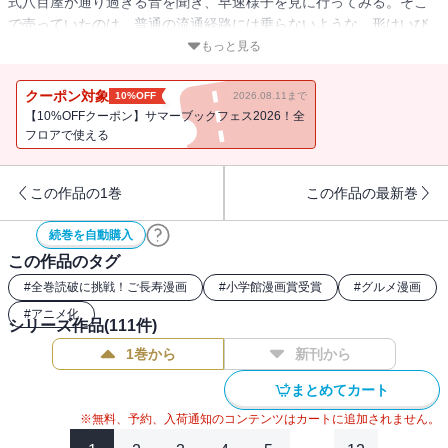
式八百屋が通り過ぎる音を聞き、早速様子を見に行ってみる。そこ
で売っていたのは、普通の流通経路には乗らないような、形はいび
つだが安全に育てられた自家製の野菜の数々だった。するとそこ
もっと見る
へ、ここで野菜を買った主婦たちがキャベツの虫食い穴に文句をつ
けに現れる。彼女たちの野菜に対する間違った考えを正そうと、山
クーポン対象
10%OFF
2026.08.11まで
岡はその八百屋で売っているキュウリと、一般的に流通しているキ
【10%OFFクーポン】サマーブックフェス2026！全
ュウリを比べるために、それぞれのぬか漬けを用意する。
フロアで使える
この作品の1巻
この作品の最新巻
続巻を自動購入
この作品のタグ
#
全巻読破に挑戦！ご長寿漫画
#
小学館漫画賞受賞
#
グルメ漫画
#
アニメ化
シリーズ作品(
111
件)
1巻から
新刊から
まとめてカート
※無料、予約、入荷通知のコンテンツはカートに追加されません。