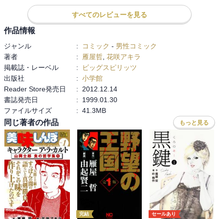
すべてのレビューを見る
作品情報
ジャンル
:
コミック
-
男性コミック
著者
:
雁屋哲
,
花咲アキラ
掲載誌・レーベル
:
ビッグスピリッツ
出版社
:
小学館
Reader Store発売日
:
2012.12.14
書誌発売日
:
1999.01.30
ファイルサイズ
:
41.3MB
同じ著者の作品
もっと見る
完結
セールあり