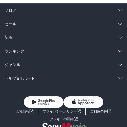
フロア
総合
コミック
セール
ラノベ
小説
総合
コミック
新着
雑誌・グラビア
ビジネス・実用
ラノベ
小説
総合
コミック
ランキング
BL・TL
雑誌・グラビア
ビジネス・実用
ラノベ
小説
総合
コミック
ジャンル
BL・TL
雑誌・グラビア
ビジネス・実用
ラノベ
小説
コミック
男性コミック
ヘルプ&サポート
BL・TL
雑誌・グラビア
ビジネス・実用
女性コミック
コミック誌
初めての方へ
ヘルプ
BL・TL
ライトノベル
男子向けラノベ
よくあるご質問
お問い合わせ
会社情報
プライバシーポリシー
ご利用条件
女子向けラノベ
小説
利用規約
クッキーの詳細