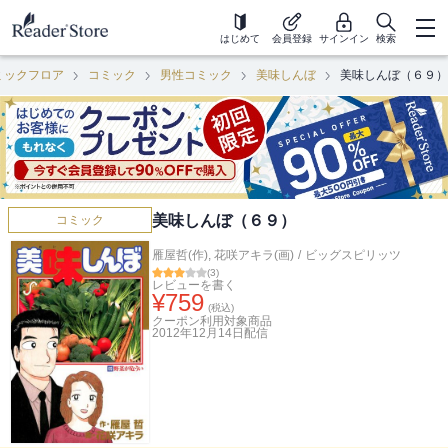
はじめて
会員登録
サインイン
検索
ミックフロア
コミック
男性コミック
美味しんぼ
美味しんぼ（６９）
美味しんぼ（６９）
コミック
雁屋哲(作)
,
花咲アキラ(画)
/
ビッグスピリッツ
(
3
)
レビューを書く
¥
759
(税込)
クーポン利用対象商品
2012年12月14日
配信