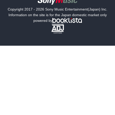
国内小説
海外小説
Copyright 2017 - 2026 Sony Music Entertainment(Japan) Inc.
ミステリー
SF
Information on the site is for the Japan domestic market only
powered by
歴史・時代小説
文学
雑誌
グラビア写真集
ボーイズラブ
ティーンズラブ
人文・思想・歴史
社会・政治・法律
ビジネス・経済
サイエンス・テクノロジー
コンピュータ・情報
くらし・家庭
料理・酒
ファッション・美容・ダイエット
ホビー&カルチャー
スポーツ・アウトドア