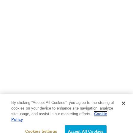
地図・ガイド
エンターテイメント
芸術・アート
映画・音楽・演劇
写真集
教養
医学・福祉
教育・語学・参考書
児童書
By clicking “Accept All Cookies”, you agree to the storing of
cookies on your device to enhance site navigation, analyze
site usage, and assist in our marketing efforts.
Cookie
Policy
Cookies Settings
Accept All Cookies