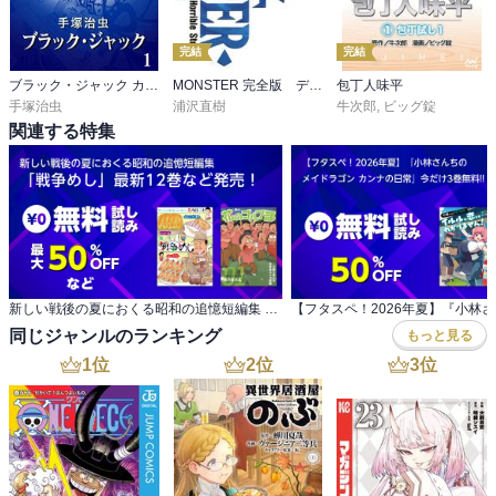
完結
完結
ブラック・ジャック カラー特別編集版
MONSTER 完全版 デジタルVer.
包丁人味平
手塚治虫
浦沢直樹
牛次郎
,
ビッグ錠
関連する特集
新しい戦後の夏におくる昭和の追憶短編集 「戦争めし」最新12巻など発売！
同じジャンルのランキング
もっと見る
1
位
2
位
3
位