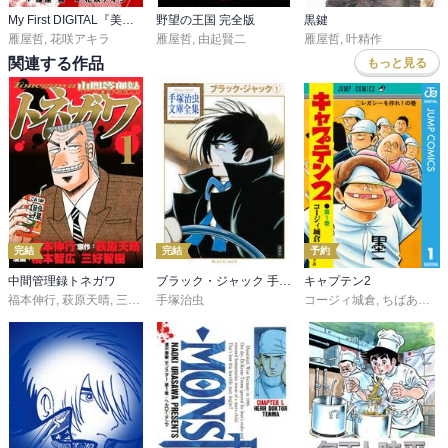
My First DIGITAL『美味しんぼ』キャラクター ア・ラ・カルト
野望の王国 完全版
黒鍵
雁屋哲
,
花咲アキラ
雁屋哲
,
由起賢二
雁屋哲
,
叶精作
関連する作品
もっと見る
完結
完結
予約
中間管理録トネガワ
ブラック・ジャック 手塚治虫文庫全集
キャプテン2
福本伸行
,
萩原天晴
,
三好智樹
手塚治虫
,
橋本智広
コージィ城倉
,
ちばあきお