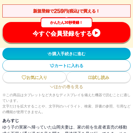
259
新規登録で
円(税込)で買える！
かんたん30秒登録！
今すぐ会員登録をする
購入手続きに進む
カートに入れる
お気に入り
試し読み
ほかの巻を見る
※この商品はタブレットなど大きなディスプレイを備えた機器で読むことに適し
ています。
文字だけを拡大することや、文字列のハイライト、検索、辞書の参照、引用など
の機能が使用できません。
あらすじ
ゆう子の実家へ帰っていた山岡夫妻は、家の前を生産者直売の移動