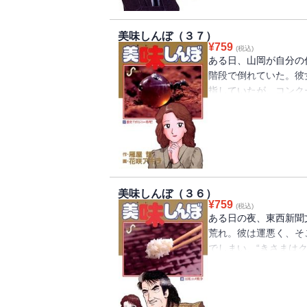
れるという強引なやり
その“流星一番亭”に目
美味しんぼ（３７）
ことから知り合った山
¥
759
(税込)
ン作りに取りかかるが
ある日、山岡が自分の
階段で倒れていた。彼
指していたが、コンク
ないという悩みを抱え
をしにいこうという山
美味しんぼ（３６）
¥
759
(税込)
ある日の夜、東西新聞
荒れ。彼は運悪く、そ
でしまい、“きさまは
日、小泉局長の心ない
捨て故郷に帰る決心を
山岡はこの青年と副部