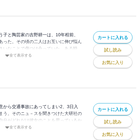
つかめたと言う山岡だった
う子と陶芸家の吉野耕一は、10年程前、
カートに入れる
あった。その頃の二人はお互いに伸び悩ん
さいなことで傷つけ合っていた。ある時、
試し読み
の調理法で悩んでいたしょう子に、耕一は
全て表示する
んでいるなんて才能が欠如している証拠だ
お気に入り
がきっかけで別れることになる。そんな二
せた山岡とゆう子は、二人のために一肌脱
意から交通事故にあってしまい2、3日入
カートに入れる
まう。そのニュ－スを聞きつけた大研社の
自分がどれだけ彼女のことを思っているか
試し読み
なんと彼はフランスレストランの出張サー
全て表示する
ントするのだった。しかし、彼女の心はな
お気に入り