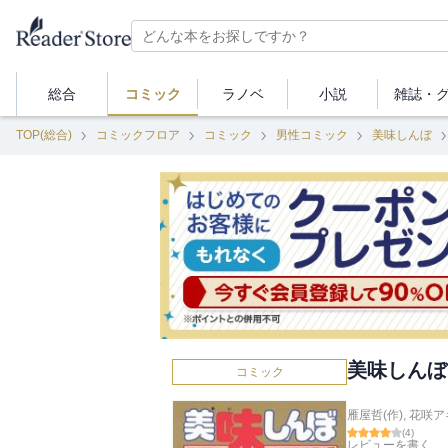
総合
コミック
ラノベ
小説
雑誌・
TOP(総合)
コミックフロア
コミック
男性コミック
美味しんぼ
美味しんぼ
コミック
雁屋哲(作)
,
花咲ア
(
4
)
レビューを書く