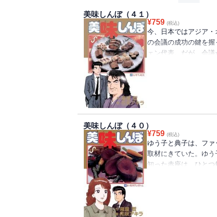
美味しんぼ（４１）
¥
759
(税込)
今、日本ではアジア・
の会議の成功の鍵を握
ェン代表。だが、会議
ン夫人もすっかり疲れ
物で元気づけることと
した夫人は料理自体は
い。チェン夫人と別れ
「翌朝、もう一度夫人
が・・・・・・。
美味しんぼ（４０）
¥
759
(税込)
ゆう子と典子は、ファ
取材にきていた。ゆう
知った赤座は、ひとつ
人に食べさせてもらっ
しいというのだ。若さ
女は、成功した今、そ
憶にあるのは、“刺激の