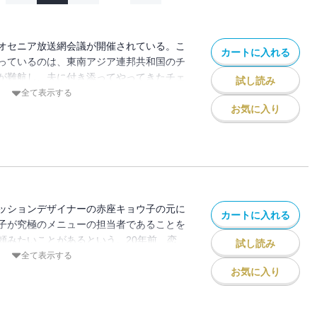
オセニア放送網会議が開催されている。こ
カートに入れる
っているのは、東南アジア連邦共和国のチ
が難航し、夫に付き添ってやってきたチェ
試し読み
てしまっている。そこで山岡が夫人を食べ
全て表示する
なった。アイデアたっぷりのご馳走を堪能
お気に入り
とても喜ぶのだが、いまひとつ元気がな
の握手をした山岡は、あることに気づき
を誘ってください」という
ッションデザイナーの赤座キョウ子の元に
カートに入れる
子が究極のメニューの担当者であることを
頼みたいことがあるという。20年前、恋
試し読み
た香草のようなものが何なのか、調べて欲
全て表示する
ゆえに相手を裏切る形になってしまった彼
お気に入り
の香草の味が忘れられないのだ。だが、記
強い風味”“薄く刻んだ形”“色は緑じゃな