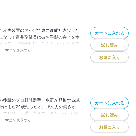
た冷房装置のおかげで東西新聞社内はうだ
カートに入れる
になって富井副部長は彼お手製の弁当を食
入っていた梅干しに、なんとカビが生えて
試し読み
の梅干しの製造方法にあっ
全て表示する
お気に入り
の後輩のプロ野球選手・水野が登板する試
カートに入れる
野はまだ29歳だったが、持久力の無さか
けており、引退も考えているという。山岡
試し読み
生活に問題がないか見てくれるように頼ま
全て表示する
かなり気を使ってはいたが、試合前には何
お気に入り
して甘いものは大嫌いだという水野の言葉