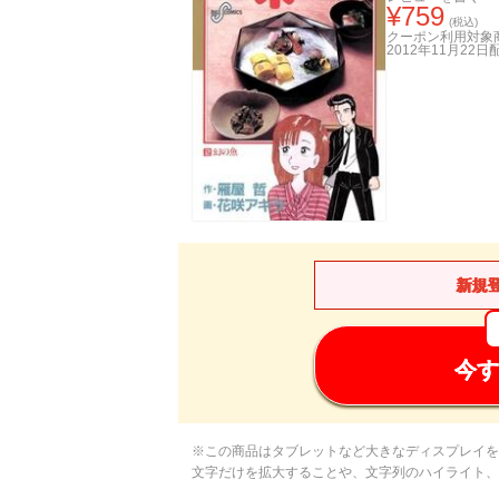
¥
759
(税込)
クーポン利用対象
2012年11月22日
新規
今す
※この商品はタブレットなど大きなディスプレイを
文字だけを拡大することや、文字列のハイライト、