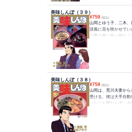
い”の三点のみ。その
かんだ。
美味しんぼ（３９）
¥
759
(税込)
山岡とゆう子、二木、
談義に花を咲かせてい
の男の服に食べ物をこ
ゲテモノを食べてきた
モノをたべさせてくれ
美味しんぼ（３８）
¥
759
(税込)
山岡は、荒川夫妻から
受ける。彼は大手自動
いたにも関わらず、会
った経歴の持ち主。と
ないという。山岡は、
亭”に連れていく。“
近くに屋台を出し、客