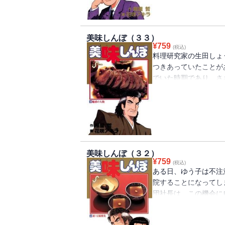
を聞き、問題の糸口を
が・・・・・・。
美味しんぼ（３３）
¥
759
(税込)
料理研究家の生田しょ
つきあっていたことが
でいた時期であり、さ
グリーンアスパラガス
それくらいのことで悩
と言ってしまい、それ
人の再会に偶然居合わ
ごうとする。
美味しんぼ（３２）
¥
759
(税込)
ある日、ゆう子は不注
院することになってし
団社長は、この機会に
を示そうと張り切る。
ビスをゆう子にプレゼ