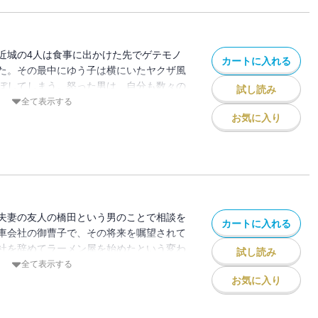
話をきいた山岡の脳裏に、ある食べ物が浮
近城の4人は食事に出かけた先でゲテモノ
カートに入れる
た。その最中にゆう子は横にいたヤクザ風
ぼしてしまう。怒った男は、自分も数々の
試し読み
が、今までに食べたことの無いようなゲテ
全て表示する
たら許してやるという条件を出してくる。
お気に入り
夫妻の友人の橋田という男のことで相談を
カートに入れる
車会社の御曹子で、その将来を嘱望されて
社を辞めてラーメン屋を始めたという変わ
試し読み
ころが、そのラーメン屋がまったく繁盛し
全て表示する
まず皆をおいしいと評判の屋台“流星一番
お気に入り
流星一番亭”は、目星をつけたラーメン屋の
を奪うことでその店を乗っ取って傘下に入