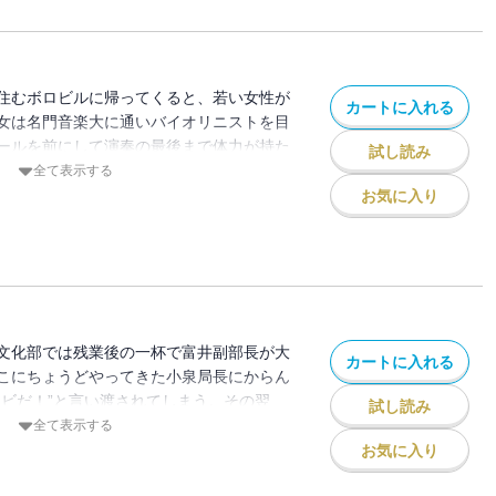
方で、急成長しているチェーン店だった。
を付けられた“金銀軒“の母子と、ひょんな
岡たちは、“流星一番亭”に負けないラーメ
・・・・・・。
住むボロビルに帰ってくると、若い女性が
カートに入れる
女は名門音楽大に通いバイオリニストを目
ールを前にして演奏の最後まで体力が持た
試し読み
ていた。彼女のために香川県に砂糖の取材
全て表示する
岡だったが、その意図とは・・・・・・。
お気に入り
文化部では残業後の一杯で富井副部長が大
カートに入れる
こにちょうどやってきた小泉局長にからん
クビだ！”と言い渡されてしまう。その翌
試し読み
ひとことがきっかけで、咄し家になる夢を
全て表示する
したという青年が山岡たちを訪ねてくる。
お気に入り
長のために一肌脱ごうとする