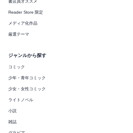
書店員オススメ
Reader Store 限定
メディア化作品
厳選テーマ
ジャンルから探す
コミック
少年・青年コミック
少女・女性コミック
ライトノベル
小説
雑誌
グラビア