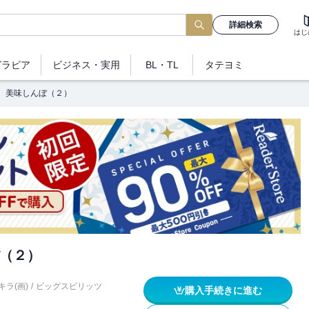
詳細検索
はじ
グラビア
ビジネス
・実用
BL・TL
タテヨミ
美味しんぼ（２）
（２）
キラ(画)
/
ビッグスピリッツ
購入手続きに進む