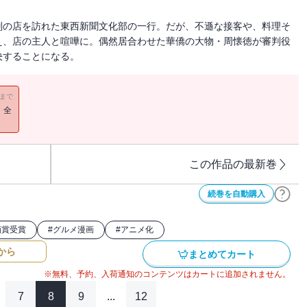
判の店を訪れた東西新聞文化部の一行。だが、不遜な接客や、料理そ
え、店の主人と喧嘩に。偶然居合わせた華僑の大物・周懐徳が審判役
決することになる。
11まで
！全
この作品の最新巻
続巻を自動購入
画賞受賞
#
グルメ漫画
#
アニメ化
から
まとめてカート
※無料、予約、入荷通知のコンテンツはカートに追加されません。
7
8
9
...
12