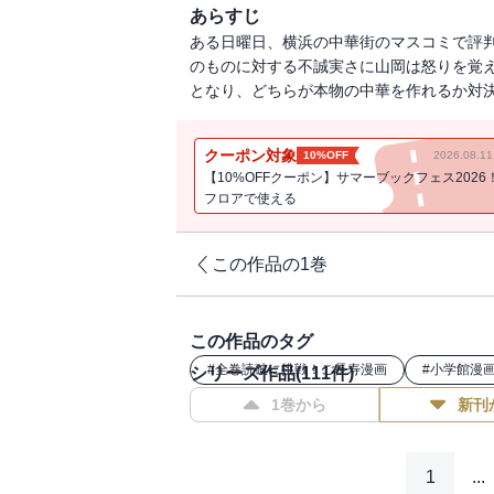
あらすじ
ある日曜日、横浜の中華街のマスコミで評
のものに対する不誠実さに山岡は怒りを覚
となり、どちらが本物の中華を作れるか対
クーポン対象
10%OFF
2026.08.
【10%OFFクーポン】サマーブックフェス2026
フロアで使える
この作品の1巻
この作品のタグ
#
全巻読破に挑戦！ご長寿漫画
#
小学館漫
シリーズ作品(
111
件)
1巻から
新刊
1
...