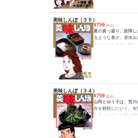
が・・・・・・。
美味しんぼ（３５）
¥
759
(税込)
夏の真っ盛り、故障し
るような暑さ。昼休み
べようとしたが、中に
いた！その原因は最近
た・・・・・・。
美味しんぼ（３４）
¥
759
(税込)
山岡とゆう子は、荒川
合を観戦しにいく。水
ら今シーズンは負け続
は、荒川から水野の食
れる。水野は食生活に
も食べないという。そ