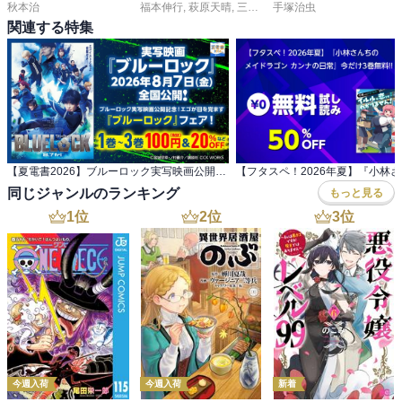
秋本治
福本伸行
,
萩原天晴
,
三好智樹
手塚治虫
,
橋本智広
関連する特集
【夏電書2026】ブルーロック実写映画公開記念！ エゴが目を覚ます『ブルーロック』フェア！
同じジャンルのランキング
もっと見る
1
位
2
位
3
位
今週入荷
今週入荷
新着