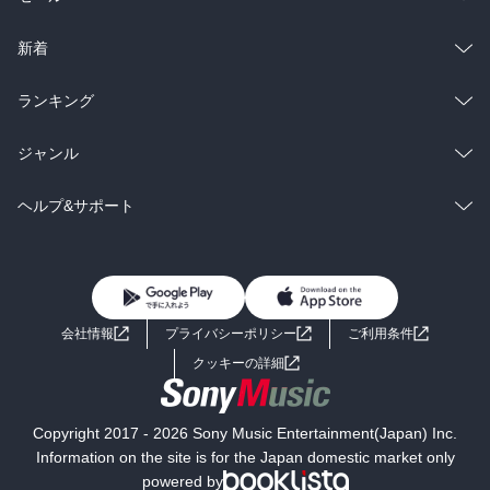
ラノベ
小説
総合
コミック
新着
雑誌・グラビア
ビジネス・実用
ラノベ
小説
総合
コミック
ランキング
BL・TL
雑誌・グラビア
ビジネス・実用
ラノベ
小説
総合
コミック
ジャンル
BL・TL
雑誌・グラビア
ビジネス・実用
ラノベ
小説
コミック
男性コミック
ヘルプ&サポート
BL・TL
雑誌・グラビア
ビジネス・実用
女性コミック
コミック誌
初めての方へ
ヘルプ
BL・TL
ライトノベル
男子向けラノベ
よくあるご質問
お問い合わせ
会社情報
プライバシーポリシー
ご利用条件
女子向けラノベ
小説
利用規約
クッキーの詳細
国内小説
海外小説
Copyright 2017 - 2026 Sony Music Entertainment(Japan) Inc.
ミステリー
SF
Information on the site is for the Japan domestic market only
powered by