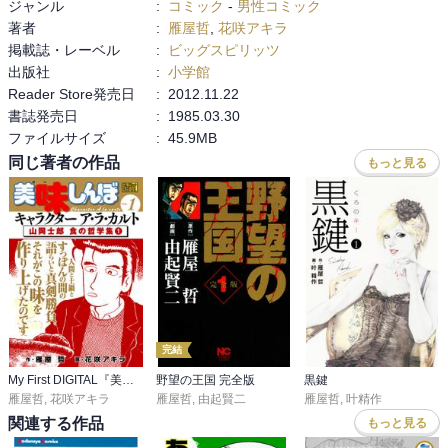
ジャンル
:
コミック
-
男性コミック
著者
:
雁屋哲
,
花咲アキラ
掲載誌・レーベル
:
ビッグスピリッツ
出版社
:
小学館
Reader Store発売日
:
2012.11.22
書誌発売日
:
1985.03.30
ファイルサイズ
:
45.9MB
同じ著者の作品
もっと見る
完結
My First DIGITAL『美味しんぼ』キャラクター ア・ラ・カルト
野望の王国 完全版
黒鍵
雁屋哲
,
花咲アキラ
雁屋哲
,
由起賢二
雁屋哲
,
叶精作
関連する作品
もっと見る