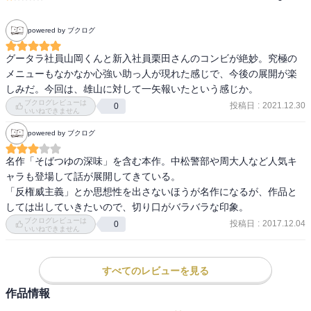
powered by ブクログ
グータラ社員山岡くんと新入社員栗田さんのコンビが絶妙。究極の
メニューもなかなか心強い助っ人が現れた感じで、今後の展開が楽
しみだ。今回は、雄山に対して一矢報いたという感じか。
ブクログレビューは
投稿日
:
2021.12.30
0
いいねできません
powered by ブクログ
名作「そばつゆの深味」を含む本作。中松警部や周大人など人気キ
ャラも登場して話が展開してきている。

「反権威主義」とか思想性を出さないほうが名作になるが、作品と
しては出していきたいので、切り口がバラバラな印象。
ブクログレビューは
投稿日
:
2017.12.04
0
いいねできません
すべてのレビューを見る
作品情報