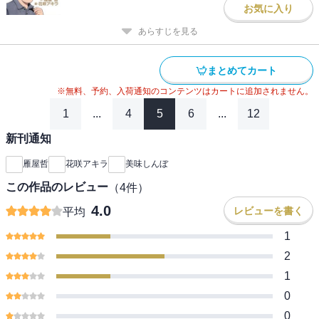
お気に入り
あらすじを見る
まとめてカート
※無料、予約、入荷通知のコンテンツはカートに追加されません。
1
...
4
5
6
...
12
新刊通知
雁屋哲
花咲アキラ
美味しんぼ
この作品のレビュー
（
4
件）
4.0
レビューを書く
平均
1
2
1
0
0