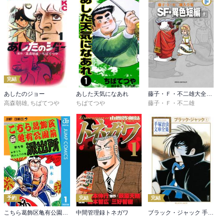
完結
あしたのジョー
あした天気になあれ
藤子・Ｆ・不二雄大全集 ＳＦ・異色短編
高森朝雄
,
ちばてつや
ちばてつや
藤子・Ｆ・不二雄
予約
完結
完結
こちら葛飾区亀有公園前派出所
中間管理録トネガワ
ブラック・ジャック 手塚治虫文庫全集