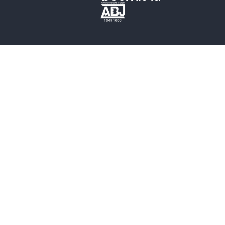
歴史・時代小説
文学
雑誌
グラビア写真集
ボーイズラブ
ティーンズラブ
人文・思想・歴史
社会・政治・法律
ビジネス・経済
サイエンス・テクノロジー
コンピュータ・情報
くらし・家庭
料理・酒
ファッション・美容・ダイエット
ホビー&カルチャー
スポーツ・アウトドア
地図・ガイド
エンターテイメント
芸術・アート
映画・音楽・演劇