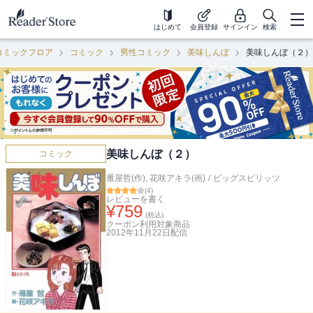
はじめて
会員登録
サインイン
検索
コミックフロア
コミック
男性コミック
美味しんぼ
美味しんぼ（２）
美味しんぼ（２）
コミック
雁屋哲(作)
,
花咲アキラ(画)
/
ビッグスピリッツ
(
4
)
レビューを書く
¥
759
(税込)
クーポン利用対象商品
2012年11月22日
配信