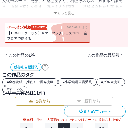
文化部の一行。だが、不遜な接客や、料理そのものに対する不誠実
さに山岡は怒りを覚え、店の主人と喧嘩に。偶然居合わせた華僑の
大物・周懐徳が審判役となり、どちらが本物の中華を作れるか対決
もっと見る
することになる。
クーポン対象
10%OFF
2026.08.11まで
【10%OFFクーポン】サマーブックフェス2026！全
フロアで使える
この作品の1巻
この作品の最新巻
続巻を自動購入
この作品のタグ
#
全巻読破に挑戦！ご長寿漫画
#
小学館漫画賞受賞
#
グルメ漫画
#
アニメ化
シリーズ作品(
111
件)
1巻から
新刊から
まとめてカート
※無料、予約、入荷通知のコンテンツはカートに追加されません。