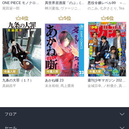
ONE PIECE モノクロ版 115
異世界居酒屋「のぶ」(22)
悪役令嬢レベル99 ～私は裏ボスですが魔王ではありません～ その６
尾田栄一郎
蝉川夏哉
,
ヴァージニア二等兵
のこみ
,
転
,
七夕さとり
,
Tea
4
位
5
位
6
位
今週入荷
今週入荷
今週入荷
九条の大罪（１７）
あかね噺 23
週刊少年マガジン 2026年36・37号[2026年8月5日発売]
真鍋昌平
末永裕樹
,
馬上鷹将
金城宗幸
,
ノ村優介
,
真島ヒロ
フロア
総合
コミック
セール