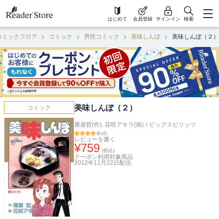
はじめて
会員登録
サインイン
検索
コミックフロア
コミック
男性コミック
美味しんぼ
美味しんぼ（２）
美味しんぼ（２）
コミック
雁屋哲(作)
,
花咲アキラ(画)
/
ビッグスピリッツ
(
4
)
レビューを書く
¥
759
(税込)
クーポン利用対象商品
2012年11月22日
配信