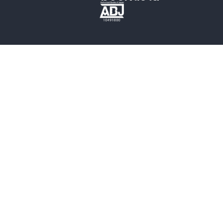
歴史・時代小説
文学
雑誌
グラビア写真集
ボーイズラブ
ティーンズラブ
人文・思想・歴史
社会・政治・法律
ビジネス・経済
サイエンス・テクノロジー
コンピュータ・情報
くらし・家庭
料理・酒
ファッション・美容・ダイエット
ホビー&カルチャー
スポーツ・アウトドア
地図・ガイド
エンターテイメント
芸術・アート
映画・音楽・演劇