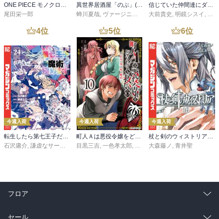
ONE PIECE モノクロ版 115
異世界居酒屋「のぶ」(22)
信じていた仲間達にダンジョン奥地で殺されかけたがギフト『無限ガチャ』でレベル９９９９の仲間達を手に入れて元パーティーメンバーと世界に復讐＆『ざまぁ！』します！（２３）
尾田栄一郎
蝉川夏哉
,
ヴァージニア二等兵
大前貴史
,
転
,
明鏡シスイ
,
ｔｅ
4
位
5
位
6
位
今週入荷
今週入荷
今週入荷
転生したら第七王子だったので、気ままに魔術を極めます（２４）
町人Ａは悪役令嬢をどうしても救いたい ～どぶと空と氷の姫君～１０【電子書店共通特典イラスト付】
杖と剣のウィストリア（１６）
石沢庸介
,
謙虚なサークル
,
メル。
目黒三吉
,
一色孝太郎
,
Parum
大森藤ノ
,
青井聖
フロア
総合
コミック
セール