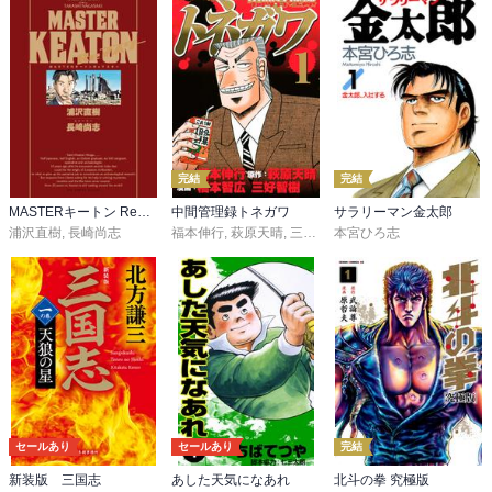
完結
完結
MASTERキートン Reマスター 豪華版 デジタルVer.
中間管理録トネガワ
サラリーマン金太郎
浦沢直樹
,
長崎尚志
福本伸行
,
萩原天晴
,
三好智樹
本宮ひろ志
,
橋本智広
セールあり
セールあり
完結
新装版 三国志
あした天気になあれ
北斗の拳 究極版