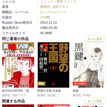
ジャンル
:
コミック
-
男性コミック
著者
:
雁屋哲
,
花咲アキラ
掲載誌・レーベル
:
ビッグスピリッツ
出版社
:
小学館
Reader Store発売日
:
2012.11.22
書誌発売日
:
1985.03.30
ファイルサイズ
:
45.9MB
同じ著者の作品
もっと見る
完結
セールあり
My First DIGITAL『美味しんぼ』キャラクター ア・ラ・カルト
野望の王国 完全版
黒鍵
雁屋哲
,
花咲アキラ
雁屋哲
,
由起賢二
雁屋哲
,
叶精作
関連する作品
もっと見る