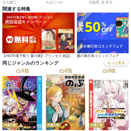
北方謙三
ちばてつや
武論尊
,
原 哲夫
関連する特集
【AKITA電子祭り 夏の陣】プリンセス 続話追加キャンペーン
夏の単行本コミックフェア
同じジャンルのランキング
もっと見る
1
位
2
位
3
位
今週入荷
今週入荷
今週入荷