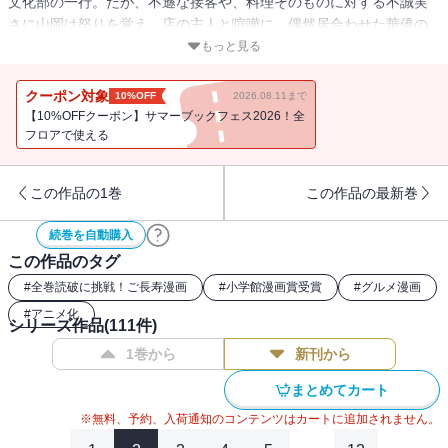
文化部の一行。だが、不遜な接客や、料理そのものに対する不誠実
さに山岡は怒りを覚え、店の主人と喧嘩に。偶然居合わせた華僑の
大物・周懐徳が審判役となり、どちらが本物の中華を作れるか対決
もっと見る
することになる。
クーポン対象
10%OFF
2026.08.11まで
【10%OFFクーポン】サマーブックフェス2026！全
フロアで使える
この作品の1巻
この作品の最新巻
続巻を自動購入
この作品のタグ
#
全巻読破に挑戦！ご長寿漫画
#
小学館漫画賞受賞
#
グルメ漫画
#
アニメ化
シリーズ作品(
111
件)
1巻から
新刊から
まとめてカート
※無料、予約、入荷通知のコンテンツはカートに追加されません。