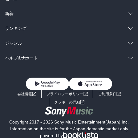
ラノベ
小説
総合
コミック
新着
雑誌・グラビア
ビジネス・実用
ラノベ
小説
総合
コミック
ランキング
BL・TL
雑誌・グラビア
ビジネス・実用
ラノベ
小説
総合
コミック
ジャンル
BL・TL
雑誌・グラビア
ビジネス・実用
ラノベ
小説
コミック
男性コミック
ヘルプ&サポート
BL・TL
雑誌・グラビア
ビジネス・実用
女性コミック
コミック誌
初めての方へ
ヘルプ
BL・TL
ライトノベル
男子向けラノベ
よくあるご質問
お問い合わせ
会社情報
プライバシーポリシー
ご利用条件
女子向けラノベ
小説
利用規約
クッキーの詳細
国内小説
海外小説
Copyright 2017 - 2026 Sony Music Entertainment(Japan) Inc.
ミステリー
SF
Information on the site is for the Japan domestic market only
powered by