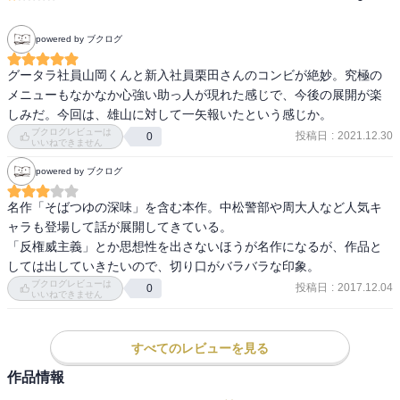
powered by ブクログ
グータラ社員山岡くんと新入社員栗田さんのコンビが絶妙。究極の
メニューもなかなか心強い助っ人が現れた感じで、今後の展開が楽
しみだ。今回は、雄山に対して一矢報いたという感じか。
ブクログレビューは
投稿日
:
2021.12.30
0
いいねできません
powered by ブクログ
名作「そばつゆの深味」を含む本作。中松警部や周大人など人気キ
ャラも登場して話が展開してきている。

「反権威主義」とか思想性を出さないほうが名作になるが、作品と
しては出していきたいので、切り口がバラバラな印象。
ブクログレビューは
投稿日
:
2017.12.04
0
いいねできません
すべてのレビューを見る
作品情報