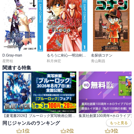
D.Gray-man
るろうに剣心―明治剣客浪漫譚・北海道編―
名探偵コナン
星野桂
和月伸宏
青山剛昌
関連する特集
【夏電書2026】ブルーロック実写映画公開記念！ エゴが目を覚ます『ブルーロック』フェア！
同じジャンルのランキング
もっと見る
1
位
2
位
3
位