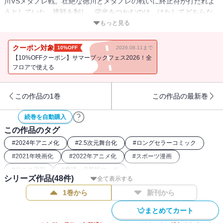
川VSメダノレ戦。壮絶な徳川とメダノレの戦いに終止符が打たれよ
うとしていた。接戦を制し、栄光をつかむのは、はたしてどちらな
のか……!?
もっと見る
クーポン対象
10%OFF
2026.08.11まで
【10%OFFクーポン】サマーブックフェス2026！全
フロアで使える
この作品の1巻
この作品の最新巻
続巻を自動購入
この作品のタグ
#
2024年アニメ化
#
2.5次元舞台化
#
ロングセラーコミック
#
2021年映画化
#
2022年アニメ化
#
スポーツ漫画
#
テニス漫画
#
魔球・必殺技マンガ
シリーズ作品(
48
件)
全て表示する
1巻から
新刊から
まとめてカート