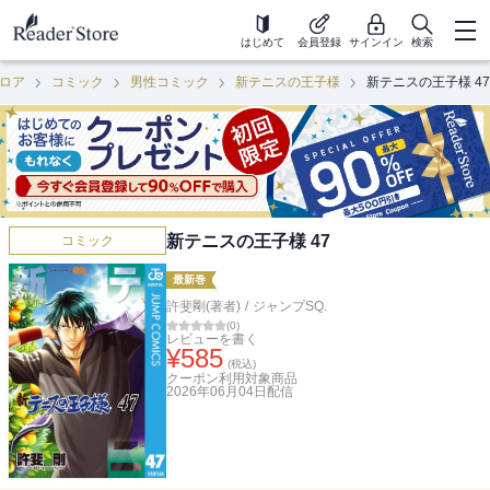
はじめて
会員登録
サインイン
検索
ロア
コミック
男性コミック
新テニスの王子様
新テニスの王子様 47
新テニスの王子様 47
コミック
最新巻
許斐剛(著者)
/
ジャンプSQ.
(
0
)
レビューを書く
¥
585
(税込)
クーポン利用対象商品
2026年06月04日
配信