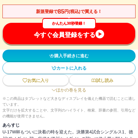
85
新規登録で
円(税込)で買える！
かんたん30秒登録！
今すぐ会員登録をする
購入手続きに進む
カートに入れる
お気に入り
試し読み
ほかの巻を見る
※この商品はタブレットなど大きなディスプレイを備えた機器で読むことに適し
ています。
文字だけを拡大することや、文字列のハイライト、検索、辞書の参照、引用など
の機能が使用できません。
あらすじ
U-17W杯もついに決着の時を迎えた。決勝第4試合シングルス1、徳