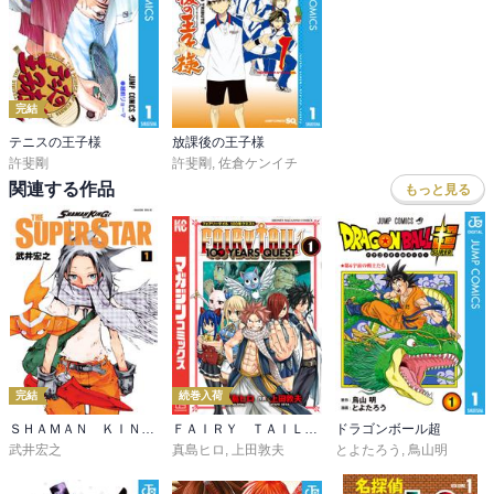
完結
テニスの王子様
放課後の王子様
許斐剛
許斐剛
,
佐倉ケンイチ
関連する作品
もっと見る
完結
続巻入荷
ＳＨＡＭＡＮ ＫＩＮＧ ＴＨＥ ＳＵＰＥＲ ＳＴＡＲ
ＦＡＩＲＹ ＴＡＩＬ １００ ＹＥＡＲＳ ＱＵＥＳＴ
ドラゴンボール超
武井宏之
真島ヒロ
,
上田敦夫
とよたろう
,
鳥山明