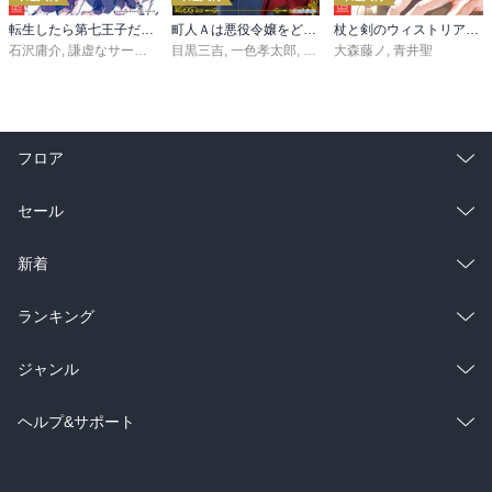
転生したら第七王子だったので、気ままに魔術を極めます（２４）
町人Ａは悪役令嬢をどうしても救いたい ～どぶと空と氷の姫君～１０【電子書店共通特典イラスト付】
杖と剣のウィストリア（１６）
石沢庸介
,
謙虚なサークル
,
メル。
目黒三吉
,
一色孝太郎
,
Parum
大森藤ノ
,
青井聖
フロア
総合
コミック
セール
ラノベ
小説
総合
コミック
新着
雑誌・グラビア
ビジネス・実用
ラノベ
小説
総合
コミック
ランキング
BL・TL
雑誌・グラビア
ビジネス・実用
ラノベ
小説
総合
コミック
ジャンル
BL・TL
雑誌・グラビア
ビジネス・実用
ラノベ
小説
コミック
男性コミック
ヘルプ&サポート
BL・TL
雑誌・グラビア
ビジネス・実用
女性コミック
コミック誌
初めての方へ
ヘルプ