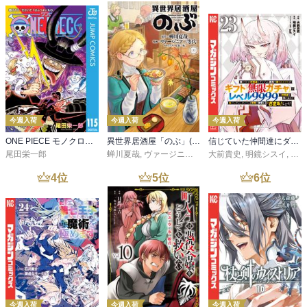
今週入荷
今週入荷
今週入荷
ONE PIECE モノクロ版 115
異世界居酒屋「のぶ」(22)
信じていた仲間達にダンジョン奥地で殺されかけたがギフト『無限ガチャ』でレベル９９９９の仲間達を手に入れて元パーティーメンバーと世界に復讐＆『ざまぁ！』します！（２３）
尾田栄一郎
蝉川夏哉
,
ヴァージニア二等兵
大前貴史
,
転
,
明鏡シスイ
,
ｔｅ
4
位
5
位
6
位
今週入荷
今週入荷
今週入荷