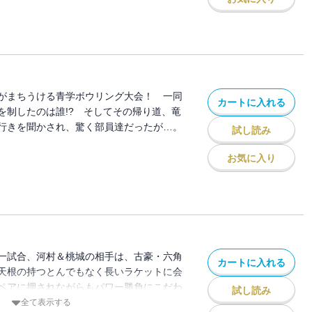
がまちうける青学ボウリング大会！ 一同
カートに入れる
を制したのは誰!? そしてその帰り道、竜
行きを聞かされ、驚く部員達だったが…。
試し読み
お気に入り
一試合、河村＆桃城の相手は、古豪・六角
カートに入れる
天根の持つとんでもなく長いラケットに会
ペアに押されながらもパワー勝負にこだわ
試し読み
?
全て表示する