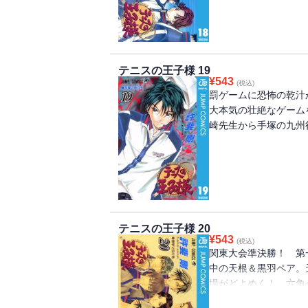
テニスの王子様 19
¥
543
(税込)
罰ゲームに恐怖の乾汁
大本気の壮絶なゲーム
崎先生から手塚の九州
テニスの王子様 20
¥
543
(税込)
関東大会準決勝！ 第
中の天根＆黒羽ペア。
場がどよめく！ 六角
る青学ペアだったが…!