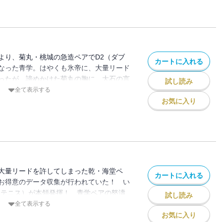
より、菊丸・桃城の急造ペアでD2（ダブ
カートに入れる
なった青学。はやくも氷帝に、大量リード
ったが、諦めかけた菊丸の胸に、大石の言
試し読み
とった秘策とは!?
全て表示する
お気に入り
大量リードを許してしまった乾・海堂ペ
カートに入れる
お得意のデータ収集が行われていた！ い
タテニス）が本領発揮！ 青学ペアの怒濤
試し読み
ついに海堂のBS（ブーメランスネイク）
全て表示する
お気に入り