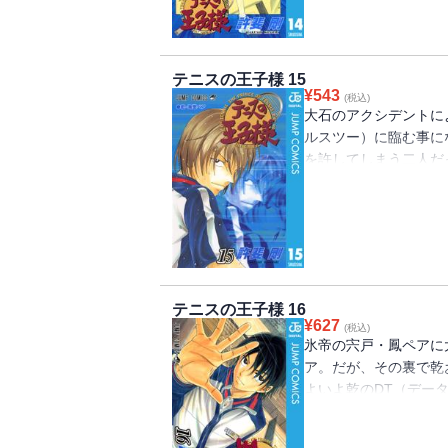
テニスの王子様 15
¥
543
(税込)
大石のアクシデントに
ルスツー）に臨む事に
を許してしまう二人だ
葉が甦った…。二人の
テニスの王子様 16
¥
627
(税込)
氷帝の宍戸・鳳ペアに
ア。だが、その裏で乾
よいよ乾のDT（デー
の反撃がなされる中、
も完成した!?