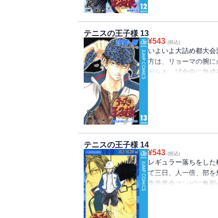
テニスの王子様 13
¥
543
(税込)
いよいよ大詰め都大会決
方は、リョーマの腕に
がらも、試合中に急成
の勇気が試合を制するの
テニスの王子様 14
¥
543
(税込)
レギュラー落ちをした
て三日。人一倍、部を
青学黄金コンビに亀裂
が流れる！