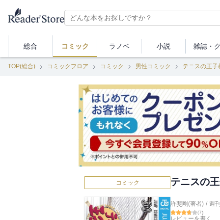
総合
コミック
ラノベ
小説
雑誌・
TOP(総合)
コミックフロア
コミック
男性コミック
テニスの王子
テニスの王子
コミック
許斐剛(著者)
/
週
(
7
)
レビューを書く