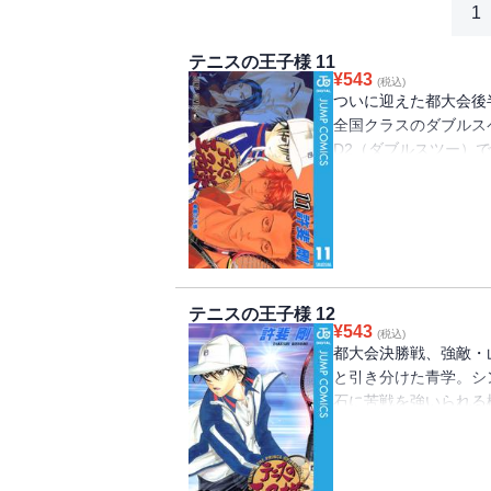
1
テニスの王子様 11
¥
543
(税込)
ついに迎えた都大会後
全国クラスのダブルス
D2（ダブルスツー）
D1（ダブルスワン）
が…!?
テニスの王子様 12
¥
543
(税込)
都大会決勝戦、強敵・
と引き分けた青学。シ
石に苦戦を強いられる
津の試合が始まった！