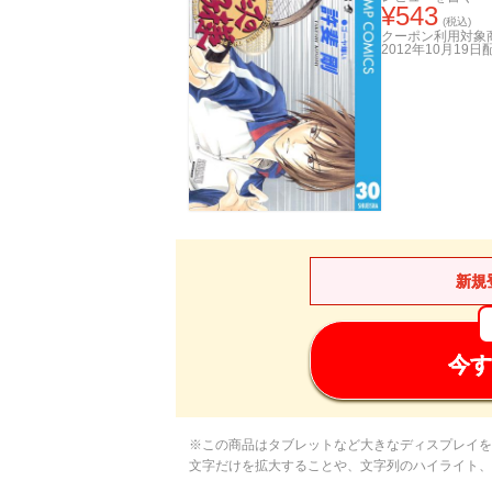
¥
543
(税込)
クーポン利用対象
2012年10月19日
新規
今す
※この商品はタブレットなど大きなディスプレイを
文字だけを拡大することや、文字列のハイライト、