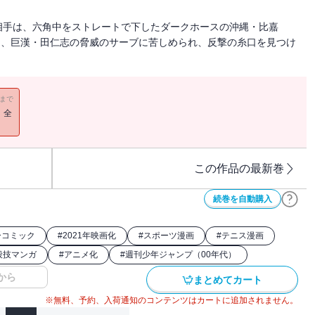
相手は、六角中をストレートで下したダークホースの沖縄・比嘉
マは、巨漢・田仁志の脅威のサーブに苦しめられ、反撃の糸口を見つけ
11まで
！全
この作品の最新巻
続巻を自動購入
ーコミック
#
2021年映画化
#
スポーツ漫画
#
テニス漫画
殺技マンガ
#
アニメ化
#
週刊少年ジャンプ（00年代）
から
まとめてカート
※無料、予約、入荷通知のコンテンツはカートに追加されません。