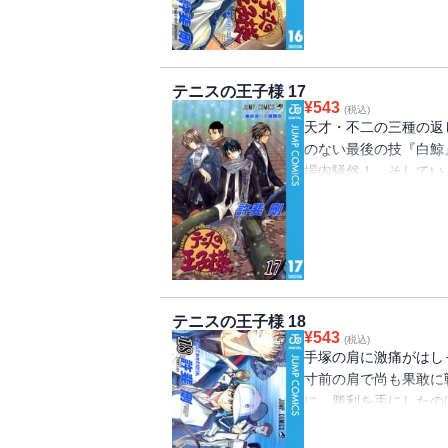
テニスの王子様 17
¥
543
(税込)
天才・不二の三種の返
のない最後の技『白鯨
場内騒然！ そしてい
跡部の試合が始まる！
テニスの王子様 18
¥
543
(税込)
手塚の肩に激痛がはし
寸前の肩で尚も果敢に
に、勝利を手にしたの
ーマがついに登場！