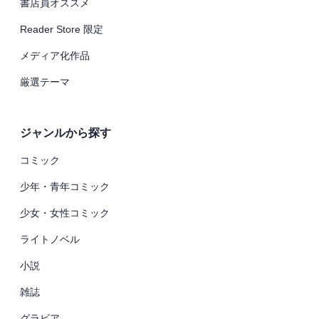
書店員オススメ
Reader Store 限定
メディア化作品
厳選テーマ
ジャンルから探す
コミック
少年・青年コミック
少女・女性コミック
ライトノベル
小説
雑誌
グラビア