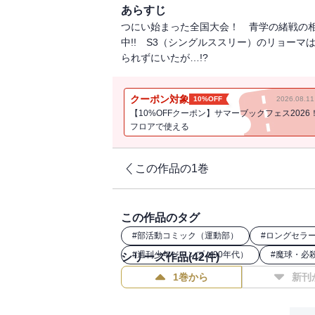
あらすじ
つにい始まった全国大会！ 青学の緒戦の
中!! S3（シングルススリー）のリョー
られずにいたが…!?
クーポン対象
10%OFF
2026.08.
【10%OFFクーポン】サマーブックフェス2026
フロアで使える
この作品の1巻
この作品のタグ
#
部活動コミック（運動部）
#
ロングセラ
#
週刊少年ジャンプ（90年代）
#
魔球・必
シリーズ作品(
42
件)
1巻から
新刊