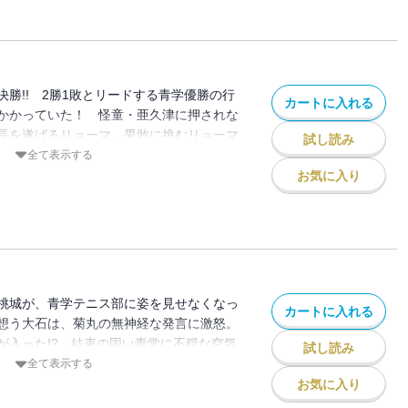
勝!! 2勝1敗とリードする青学優勝の行
カートに入れる
かかっていた！ 怪童・亜久津に押されな
長を遂げるリョーマ。果敢に挑むリョーマ
試し読み
か!?
全て表示する
お気に入り
桃城が、青学テニス部に姿を見せなくなっ
カートに入れる
想う大石は、菊丸の無神経な発言に激怒。
が入った!? 結束の固い青学に不穏な空気
試し読み
全て表示する
お気に入り