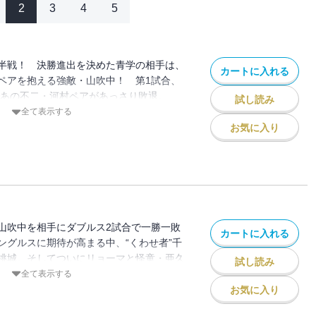
2
3
4
5
半戦！ 決勝進出を決めた青学の相手は、
カートに入れる
ペアを抱える強敵・山吹中！ 第1試合、
であの不二・河村ペアがあっさり敗退。
試し読み
に出場の大石・菊丸ペアに緊張が奔る
全て表示する
お気に入り
山吹中を相手にダブルス2試合で一勝一敗
カートに入れる
ングルスに期待が高まる中、“くわせ者”千
桃城。そしてついにリョーマと怪童・亜久
試し読み
全て表示する
お気に入り