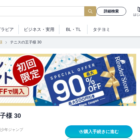
詳細検索
はじ
グラビア
ビジネス
・実用
BL・TL
タテヨミ
様
テニスの王子様 30
様 30
刊少年ジャンプ
購入手続きに進む