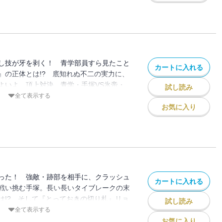
し技が牙を剥く！ 青学部員すら見たこと
カートに入れる
』の正体とは!? 底知れぬ不二の実力に、
よいよ、頂上対決、青学・手塚VS氷帝・
試し読み
全て表示する
お気に入り
った！ 強敵・跡部を相手に、クラッシュ
カートに入れる
戦い挑む手塚。長い長いタイブレークの末
は!? そして『とっておきの切り札』リョ
試し読み
全て表示する
お気に入り