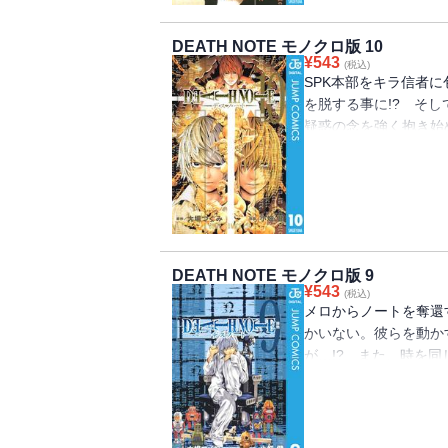
DEATH NOTE モノクロ版 10
¥
543
(税込)
SPK本部をキラ信者
を脱する事に!? そ
疑惑の念を強く抱き始
けてきたが…!?
DEATH NOTE モノクロ版 9
¥
543
(税込)
メロからノートを奪還
かいない。彼らを動か
が…!? また、時を
る。月の作戦に父は…!