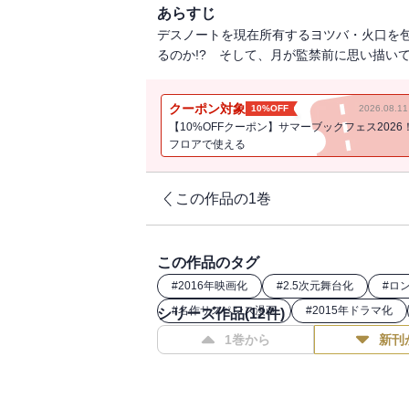
あらすじ
デスノートを現在所有するヨツバ・火口を
るのか!? そして、月が監禁前に思い描いて
クーポン対象
10%OFF
2026.08.
【10%OFFクーポン】サマーブックフェス2026
フロアで使える
この作品の1巻
この作品のタグ
#
2016年映画化
#
2.5次元舞台化
#
ロ
#
名作サスペンス漫画
#
2015年ドラマ化
シリーズ作品(
12
件)
1巻から
新刊