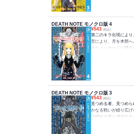
DEATH NOTE モノクロ版 4
¥
543
(税込)
第二のキラ出現により
言により、月を本部へ
きたメッセージに隠さ
接触を計ろうとして…!
DEATH NOTE モノクロ版 3
¥
543
(税込)
見つめる者、見つめら
かなる戦いが繰り広げ
証明する策に成功する
ある行動に出る!!