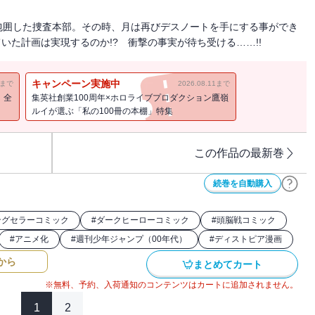
包囲した捜査本部。その時、月は再びデスノートを手にする事ができ
いた計画は実現するのか!? 衝撃の事実が待ち受ける……!!
キャンペーン実施中
11まで
2026.08.11まで
！全
集英社創業100周年×ホロライブプロダクション鷹嶺
ルイが選ぶ「私の100冊の本棚」特集
この作品の最新巻
続巻を自動購入
ングセラーコミック
#
ダークヒーローコミック
#
頭脳戦コミック
#
アニメ化
#
週刊少年ジャンプ（00年代）
#
ディストピア漫画
から
まとめてカート
※無料、予約、入荷通知のコンテンツはカートに追加されません。
1
2