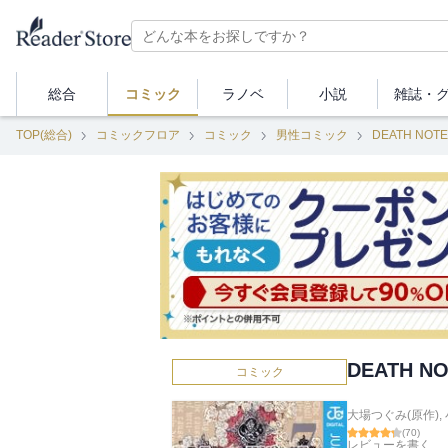
総合
コミック
ラノベ
小説
雑誌・
TOP(総合)
コミックフロア
コミック
男性コミック
DEATH NO
DEATH N
コミック
大場つぐみ(原作)
,
(
70
)
レビューを書く