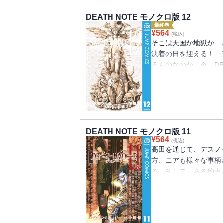
DEATH NOTE モノクロ版 12
最終巻
¥
564
(税込)
そこは天国か地獄か…
決着の日を迎える！ 
るものなのか。今、DE
が下される!!
DEATH NOTE モノクロ版 11
¥
564
(税込)
高田を通じて、デスノ
方、ニアも様々な事柄
る。そして、ある約束
き出し、向かう先は!?