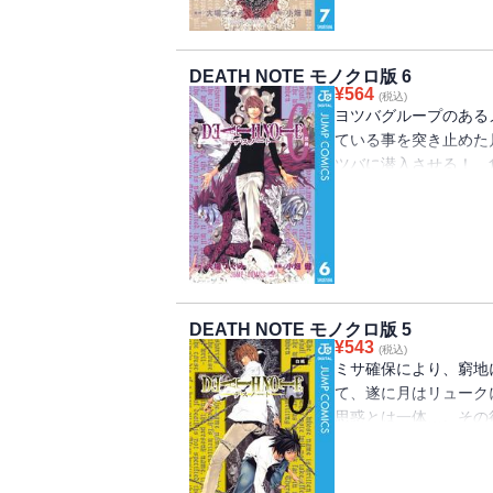
DEATH NOTE モノクロ版 6
¥
564
(税込)
ヨツバグループのある
ている事を突き止めた
ツバに潜入させる！ 
たのは!? そして…!?
DEATH NOTE モノクロ版 5
¥
543
(税込)
ミサ確保により、窮地
て、遂に月はリューク
思惑とは一体…。その
ラが暗躍しはじめた!!