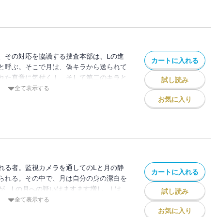
、その対応を協議する捜査本部は、Lの進
カートに入れる
と呼ぶ。そこで月は、偽キラから送られて
れた真意に気付く！ そして第二のキラと
試し読み
?
全て表示する
お気に入り
れる者。監視カメラを通してのLと月の静
カートに入れる
られる。その中で、月は自分の身の潔白を
が、Lの月への疑いはますます増し、Lは
試し読み
全て表示する
お気に入り