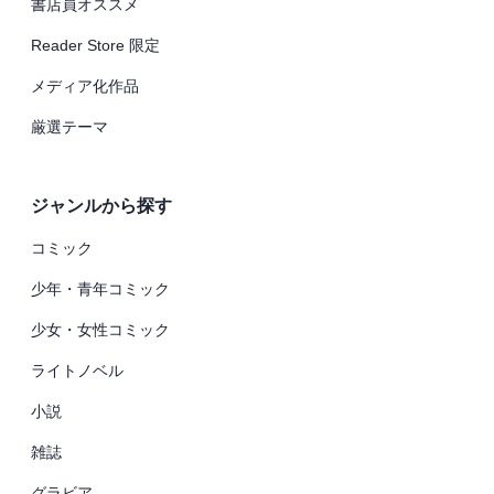
書店員オススメ
Reader Store 限定
メディア化作品
厳選テーマ
ジャンルから探す
コミック
少年・青年コミック
少女・女性コミック
ライトノベル
小説
雑誌
グラビア