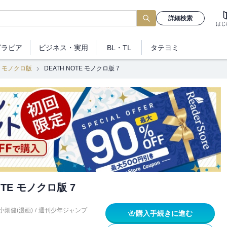
詳細検索
はじ
グラビア
ビジネス
・実用
BL・TL
タテヨミ
TE モノクロ版
DEATH NOTE モノクロ版 7
OTE モノクロ版 7
小畑健(漫画)
/
週刊少年ジャンプ
購入手続きに進む