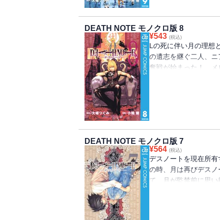
DEATH NOTE モノクロ版 8
¥
543
(税込)
Lの死に伴い月の理想
の遺志を継ぐ二人、ニ
奪戦が始まった！ メ
換を要求するが…!?
DEATH NOTE モノクロ版 7
¥
564
(税込)
デスノートを現在所有
の時、月は再びデスノ
て、月が監禁前に思い
事実が待ち受ける……!