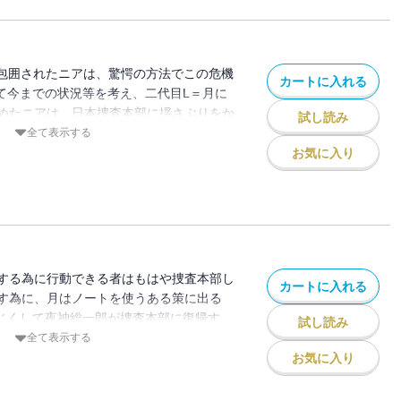
に包囲されたニアは、驚愕の方法でこの危機
カートに入れる
して今までの状況等を考え、二代目L＝月に
めたニアは、日本捜査本部に揺さぶりをか
試し読み
全て表示する
お気に入り
する為に行動できる者はもはや捜査本部し
カートに入れる
す為に、月はノートを使うある策に出る
同じくして夜神総一郎が捜査本部に復帰す
試し読み
?
全て表示する
お気に入り