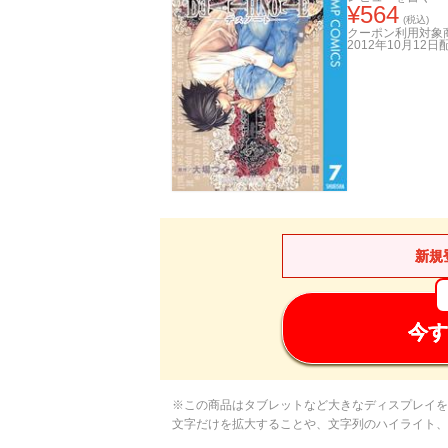
¥
564
(税込)
クーポン利用対象
2012年10月12日
新規
今す
※この商品はタブレットなど大きなディスプレイを
文字だけを拡大することや、文字列のハイライト、