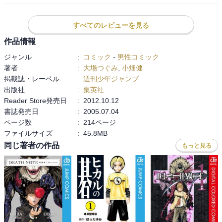
スプーン何か関係あるのかな？

レムがワタリ、竜崎を殺して、自分も死ぬ。

すべてのレビューを見る
楽しみ〜〜〜
作品情報
エルは自分の死を知らせ、ニアが新しいエルとなる。

ジャンル
:
コミック
-
男性コミック
メロは自分のやり方でノートに近づく。警察庁長官とノートを引き
著者
:
大場つぐみ
,
小畑健
返る方法に出るが、長官が自殺したことでライトの妹が誘拐され
掲載誌・レーベル
:
週刊少年ジャンプ
る。
出版社
:
集英社
Reader Store発売日
:
2012.10.12
書誌発売日
:
2005.07.04
ページ数
:
214ページ
ファイルサイズ
:
45.8MB
同じ著者の作品
もっと見る