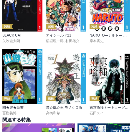
完結
完結
完結
BLACK CAT
アイシールド21
NARUTO―ナルト― モノクロ版
矢吹健太朗
稲垣理一郎
,
村田雄介
岸本斉史
完結
完結
完結
幽★遊★白書
遊☆戯☆王 モノクロ版
東京喰種トーキョーグール
冨樫義博
高橋和希
石田スイ
関連する特集