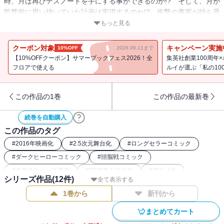
時、月は再びデスノートを手にする事ができるのか!? そして、月が
監禁前に思い描いていた計画は実現するのか!? 衝撃の事実が待ち受
ける……!!
もっと見る
クーポン対象
キャンペーン実施
10%OFF
2026.08.11まで
【10%OFFクーポン】サマーブックフェス2026！全
集英社創業100周年
フロアで使える
ルイが選ぶ「私の10
この作品の1巻
この作品の最新巻
続巻を自動購入
この作品のタグ
#
2016年映画化
#
2.5次元舞台化
#
ロングセラーコミック
#
ダークヒーローコミック
#
頭脳戦コミック
#
名作サスペンス漫画
#
2015年ドラマ化
#
アニメ化
シリーズ作品(
12
件)
全て表示する
#
週刊少年ジャンプ（00年代）
#
ディストピア漫画
1巻から
新刊から
まとめてカート