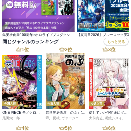
集英社創業100周年×ホロライブプロダクション 鷹嶺ルイが選ぶ「私の100冊の本棚」特集
同じジャンルのランキング
もっと見る
1
位
2
位
3
位
今週入荷
今週入荷
今週入荷
ONE PIECE モノクロ版 115
異世界居酒屋「のぶ」(22)
信じていた仲間達にダンジョン奥地で殺されかけたがギフト『無限ガチャ』でレベル９９９９の仲間達を手に入れて元パーティーメンバーと世界に復讐＆『ざまぁ！』します！（２３）
尾田栄一郎
蝉川夏哉
,
ヴァージニア二等兵
大前貴史
,
転
,
明鏡シスイ
,
ｔｅ
4
位
5
位
6
位