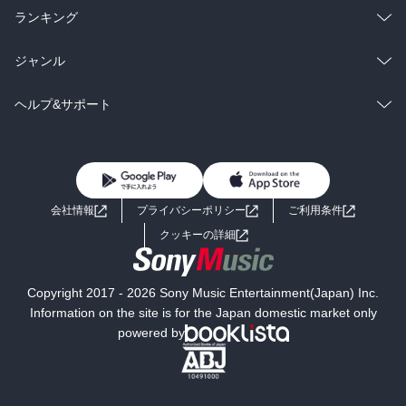
雑誌・グラビア
ビジネス・実用
ラノベ
小説
総合
コミック
ランキング
BL・TL
雑誌・グラビア
ビジネス・実用
ラノベ
小説
総合
コミック
ジャンル
BL・TL
雑誌・グラビア
ビジネス・実用
ラノベ
小説
コミック
男性コミック
ヘルプ&サポート
BL・TL
雑誌・グラビア
ビジネス・実用
女性コミック
コミック誌
初めての方へ
ヘルプ
BL・TL
ライトノベル
男子向けラノベ
よくあるご質問
お問い合わせ
会社情報
プライバシーポリシー
ご利用条件
女子向けラノベ
小説
利用規約
クッキーの詳細
国内小説
海外小説
Copyright 2017 - 2026 Sony Music Entertainment(Japan) Inc.
ミステリー
SF
Information on the site is for the Japan domestic market only
powered by
歴史・時代小説
文学
雑誌
グラビア写真集