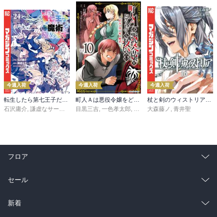
今週入荷
今週入荷
今週入荷
転生したら第七王子だったので、気ままに魔術を極めます（２４）
町人Ａは悪役令嬢をどうしても救いたい ～どぶと空と氷の姫君～１０【電子書店共通特典イラスト付】
杖と剣のウィストリア（１６）
石沢庸介
,
謙虚なサークル
,
メル。
目黒三吉
,
一色孝太郎
,
Parum
大森藤ノ
,
青井聖
フロア
総合
コミック
セール
ラノベ
小説
総合
コミック
新着