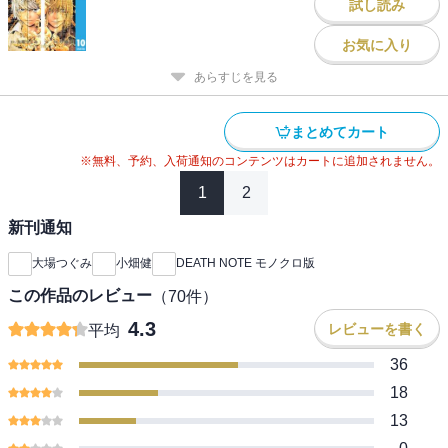
試し読み
お気に入り
あらすじを見る
まとめてカート
※無料、予約、入荷通知のコンテンツはカートに追加されません。
1
2
新刊通知
大場つぐみ
小畑健
DEATH NOTE モノクロ版
この作品のレビュー
（
70
件）
4.3
レビューを書く
平均
36
18
13