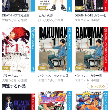
完結
完結
DEATH NOTE短編集
ヒカルの碁
DEATH NOTE カラー版
大場つぐみ
,
小畑健
ほったゆみ
,
小畑健
大場つぐみ
,
小畑健
完結
完結
完結
プラチナエンド
バクマン。 モノクロ版
バクマン。 カラー版
大場つぐみ
,
小畑健
大場つぐみ
,
小畑健
大場つぐみ
,
小畑健
関連する作品
もっと見る