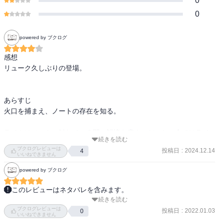
0
0
powered by ブクログ
感想

リューク久しぶりの登場。

あらすじ

火口を捕まえ、ノートの存在を知る。

ライトはノートに触れている間、記憶を戻すのだった。全てはライ
続きを読む
トの計画通りだった。

ブクログレビューは
投稿日
:
2024.12.14
4
いいねできません
ライトはミサにノートを取りに行くように指示する。

powered by ブクログ
ミサは全て記憶を取り戻すが、エルの名前を忘れていた。再び目の
このレビューはネタバレを含みます。
取引をする。

続きを読む
まじか！そうきたか！竜崎死んじゃったのか！

ブクログレビューは
そしてやっぱりただでは死なないよね！

投稿日
:
2022.01.03
0
いいねできません
ライトはレムを追い詰めていく。
