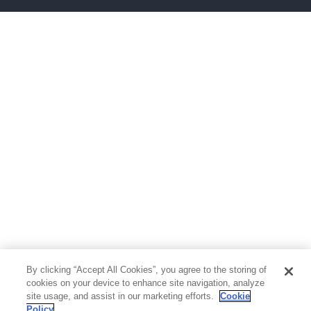
ボーイズラブ
ティーンズラブ
人文・思想・歴史
社会・政治・法律
ビジネス・経済
サイエンス・テクノロジー
コンピュータ・情報
くらし・家庭
料理・酒
ファッション・美容・ダイエット
ホビー&カルチャー
スポーツ・アウトドア
地図・ガイド
エンターテイメント
芸術・アート
映画・音楽・演劇
By clicking “Accept All Cookies”, you agree to the storing of
写真集
教養
cookies on your device to enhance site navigation, analyze
site usage, and assist in our marketing efforts.
Cookie
Policy
医学・福祉
教育・語学・参考書