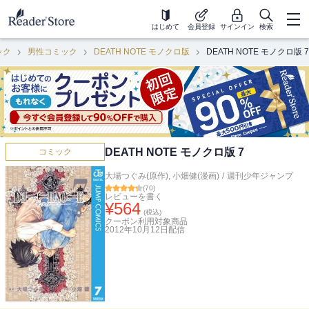
はじめて
会員登録
サインイン
検索
ック
男性コミック
DEATH NOTE モノクロ版
DEATH NOTE モノクロ版 7
DEATH NOTE モノクロ版 7
コミック
大場つぐみ(原作)
,
小畑健(漫画)
/
週刊少年ジャンプ
(
70
)
レビューを書く
¥
564
(税込)
クーポン利用対象商品
2012年10月12日
配信