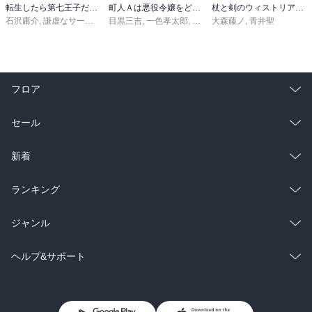
転生したら第七王子だったので、気ままに魔術を極めます（２４）
町人Ａは悪役令嬢をどうしても救いたい ～どぶと空と氷の姫君～１０【電子書店共通特典イラスト付】
杖と剣のウィストリア（１６）
石沢庸介
,
謙虚なサークル
,
メル。
目黒三吉
,
一色孝太郎
,
Parum
大森藤ノ
,
青井聖
フロア
総合
コミック
セール
ラノベ
小説
総合
コミック
新着
雑誌・グラビア
ビジネス・実用
ラノベ
小説
総合
コミック
ランキング
BL・TL
雑誌・グラビア
ビジネス・実用
ラノベ
小説
総合
コミック
ジャンル
BL・TL
雑誌・グラビア
ビジネス・実用
ラノベ
小説
コミック
男性コミック
ヘルプ&サポート
BL・TL
雑誌・グラビア
ビジネス・実用
女性コミック
コミック誌
初めての方へ
ヘルプ