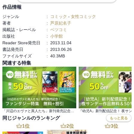
作品情報
ジャンル
:
コミック
-
女性コミック
著者
:
芦原妃名子
掲載誌・レーベル
:
ベツコミ
出版社
:
小学館
Reader Store発売日
:
2013.11.04
書誌発売日
:
2013.06.26
ファイルサイズ
:
40.3MB
関連する特集
「川辺のエヴァと異人たち」新刊発売記念！ ファンタジー特集 無料+割引
同じジャンルのランキング
もっと見る
1
位
2
位
3
位