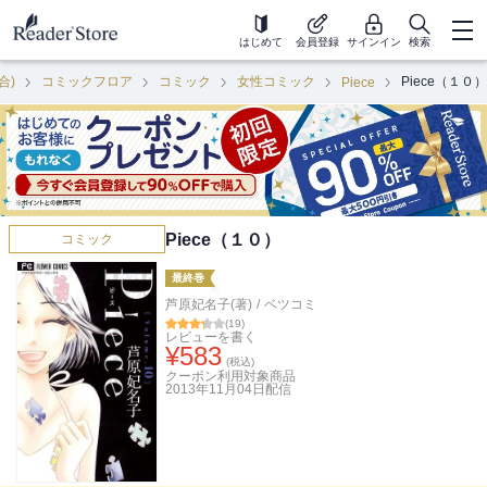
はじめて
会員登録
サインイン
検索
合)
コミックフロア
コミック
女性コミック
Piece（１０）
Piece
Piece（１０）
コミック
最終巻
芦原妃名子(著)
/
ベツコミ
(
19
)
レビューを書く
¥
583
(税込)
クーポン利用対象商品
2013年11月04日
配信