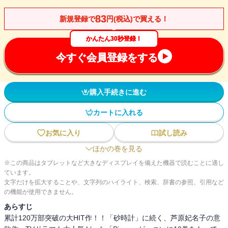
83
新規登録で
円(税込)で買える！
かんたん30秒登録！
今すぐ会員登録をする
購入手続きに進む
カートに入れる
お気に入り
試し読み
ほかの巻を見る
※この商品はタブレットなど大きなディスプレイを備えた機器で読むことに適し
ています。
文字だけを拡大することや、文字列のハイライト、検索、辞書の参照、引用など
の機能が使用できません。
あらすじ
累計120万部突破の大HIT作！！「砂時計」に続く、芦原妃名子の意