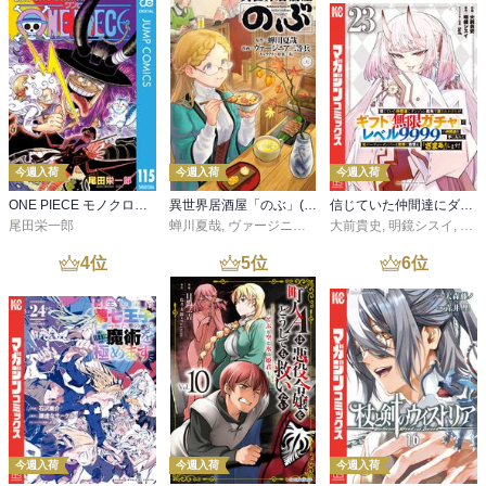
今週入荷
今週入荷
今週入荷
ONE PIECE モノクロ版 115
異世界居酒屋「のぶ」(22)
信じていた仲間達にダンジョン奥地で殺されかけたがギフト『無限ガチャ』でレベル９９９９の仲間達を手に入れて元パーティーメンバーと世界に復讐＆『ざまぁ！』します！（２３）
尾田栄一郎
蝉川夏哉
,
ヴァージニア二等兵
大前貴史
,
転
,
明鏡シスイ
,
ｔｅ
4
位
5
位
6
位
今週入荷
今週入荷
今週入荷