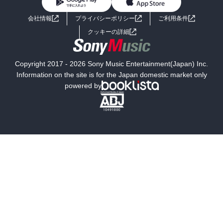
BL・TL
ライトノベル
男子向けラノベ
よくあるご質問
お問い合わせ
会社情報
プライバシーポリシー
ご利用条件
女子向けラノベ
小説
利用規約
クッキーの詳細
国内小説
海外小説
Copyright 2017 - 2026 Sony Music Entertainment(Japan) Inc.
ミステリー
SF
Information on the site is for the Japan domestic market only
powered by
歴史・時代小説
文学
雑誌
グラビア写真集
ボーイズラブ
ティーンズラブ
人文・思想・歴史
社会・政治・法律
ビジネス・経済
サイエンス・テクノロジー
コンピュータ・情報
くらし・家庭