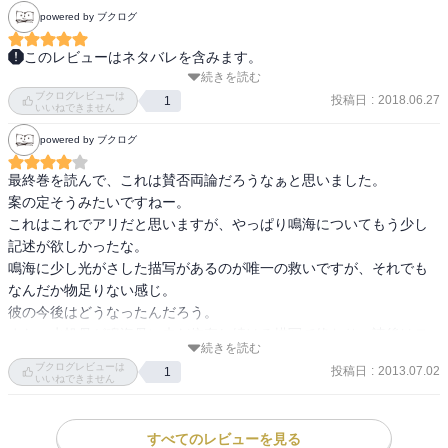
powered by ブクログ
このレビューはネタバレを含みます。
続きを読む
最終巻。これ砂時計の焼き直しだったんだ。この作者さん人の死を
ブクログレビューは
絡めたり、キャラを精神的に追い詰められたりするのが好きなんだ
投稿日
:
2018.06.27
1
いいねできません
なーと思ってたらそーゆうことだったのか。でも個人的には違う作
powered by ブクログ
者さんだけど、僕等がいたを思い出して、成海と矢野を重ねてしま
うところあった。終わり方は賛否両論そう。生まれてからハタチに
最終巻を読んで、これは賛否両論だろうなぁと思いました。

なるまで観察対象として生きてきた人間がそう簡単に沢山のものを
案の定そうみたいですねー。

吹っ切れて水帆の元に戻ってくる事なんてなさそう。でもいずれ、
これはこれでアリだと思いますが、やっぱり鳴海についてもう少し
何年も経って戻ってくる事はあるんじゃないかなって思いたい。最
記述が欲しかったな。

後の水帆のお母さんが成海母のクリニックに通ってるのは驚いたし
鳴海に少し光がさした描写があるのが唯一の救いですが、それでも
怖かった。これでなんで成海母が水帆を知っているかのように話し
なんだか物足りない感じ。

てたのかも分かったし、成海母にとって、皓も水帆も観察対象だっ
彼の今後はどうなったんだろう。

たんだとわかった。納得。でもなんだか悲しい終わり方。
また、水帆母が鳴海母に未だ依存し続ける描写で終わり、読後はモ
続きを読む
ヤモヤ感が…。

ブクログレビューは
投稿日
:
2013.07.02
1
水帆自身はだいぶ救われているんですがね。
いいねできません
すべてのレビューを見る