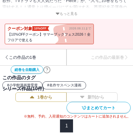
欲作、TVドラマも大人気だった「Piece」が、ついに10巻をもって
完結する！！通常より増ページにてお届けする、芦原妃名子渾身の
結末を是非見届けてください！！戦慄と感動の、最終巻です！！
もっと見る
「私は成海と出会って笑い方と泣き方を覚えた・・・・」名古屋か
ら東京に戻り、成海の家を訪ねた水帆。それは、成海が20歳の誕生
クーポン対象
10%OFF
2026.08.11まで
日を迎える日の前日だった。成海は、20歳になると同時に、母親・
【10%OFFクーポン】サマーブックフェス2026！全
理沙子の扶養を外れ、家を出て行かなければならないことになって
フロアで使える
いるのだ。その夜、成海への想いを初めて口に出して伝えた水帆。
そして、二人の関係に大きな変化が訪れて・・・！？大反響のラブ
この作品の1巻
この作品の最新巻
サスペンス、ついに完結！！
続巻を自動購入
この作品のタグ
#
小学館漫画賞受賞
#
名作サスペンス漫画
シリーズ作品(
10
件)
1巻から
新刊から
まとめてカート
※無料、予約、入荷通知のコンテンツはカートに追加されません。
1