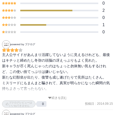
0
2
0
1
0
powered by ブクログ
主人公サイドがあんまり活躍してないように見えるけれども、最後
はキチッと締めたし冬弥の頭脳の冴えっぷりもよく見れた。

新キャラが尽く死んじゃったのはちょっと勿体無い気もするけれ
ど、この使い捨てっぷりは嫌いじゃない。

新たな幻獣坐が出たり、復讐も成し遂げたりで見所はたくさん。

ミスリードにもまんまと騙されて、真実が明らかになった瞬間の気
持ちよさって言ったらない。

続きを読む
冬弥と優々希の奇妙な関係結構好きだな。

ブクログレビューは
投稿日
:
2014.09.15
0
いいねできません
最後に目覚めたお姉さんがちょっとやばそうな感じ
powered by ブクログ