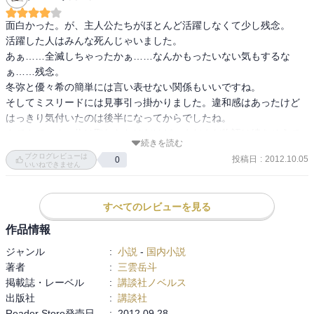
で・・・・・・。
面白かった。が、主人公たちがほとんど活躍しなくて少し残念。　

活躍した人はみんな死んじゃいました。　

あぁ……全滅しちゃったかぁ……なんかもったいない気もするな
ぁ……残念。　　

冬弥と優々希の簡単には言い表せない関係もいいですね。　

そしてミスリードには見事引っ掛かりました。違和感はあったけど
はっきり気付いたのは後半になってからでしたね。

さてさて、まぁ仇は取れたわけだけど、まだまだ物語は続きそうで
続きを読む
すな。

ブクログレビューは
投稿日
:
2012.10.05
0
お次はどんな幻獣坐が出てくるのか。

いいねできません
目を覚ました優香理の状態も気になるところです。
すべてのレビューを見る
作品情報
ジャンル
:
小説
-
国内小説
著者
:
三雲岳斗
掲載誌・レーベル
:
講談社ノベルス
出版社
:
講談社
Reader Store発売日
:
2012.09.28