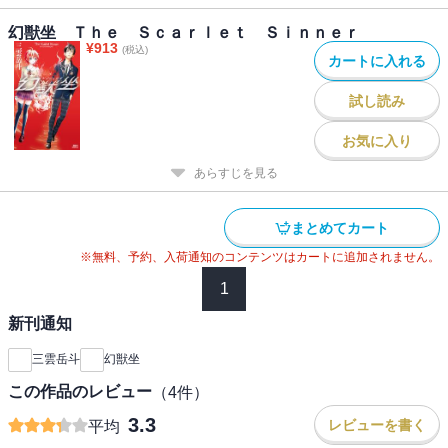
幻獣坐 Ｔｈｅ Ｓｃａｒｌｅｔ Ｓｉｎｎｅｒ
¥
913
(税込)
カートに入れる
試し読み
お気に入り
あらすじを見る
まとめてカート
※無料、予約、入荷通知のコンテンツはカートに追加されません。
1
新刊通知
三雲岳斗
幻獣坐
この作品のレビュー
（
4
件）
3.3
レビューを書く
平均