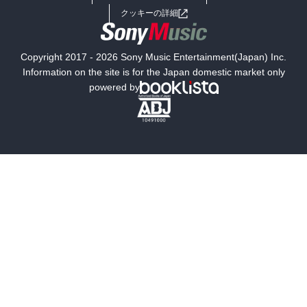
女子向けラノベ
小説
利用規約
クッキーの詳細
国内小説
海外小説
Copyright 2017 - 2026 Sony Music Entertainment(Japan) Inc.
ミステリー
SF
Information on the site is for the Japan domestic market only
powered by
歴史・時代小説
文学
雑誌
グラビア写真集
ボーイズラブ
ティーンズラブ
人文・思想・歴史
社会・政治・法律
ビジネス・経済
サイエンス・テクノロジー
コンピュータ・情報
くらし・家庭
料理・酒
ファッション・美容・ダイエット