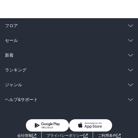
フロア
総合
コミック
セール
ラノベ
小説
総合
コミック
新着
雑誌・グラビア
ビジネス・実用
ラノベ
小説
総合
コミック
ランキング
BL・TL
雑誌・グラビア
ビジネス・実用
ラノベ
小説
総合
コミック
ジャンル
BL・TL
雑誌・グラビア
ビジネス・実用
ラノベ
小説
コミック
男性コミック
ヘルプ&サポート
BL・TL
雑誌・グラビア
ビジネス・実用
女性コミック
コミック誌
初めての方へ
ヘルプ
BL・TL
ライトノベル
男子向けラノベ
よくあるご質問
お問い合わせ
会社情報
プライバシーポリシー
ご利用条件