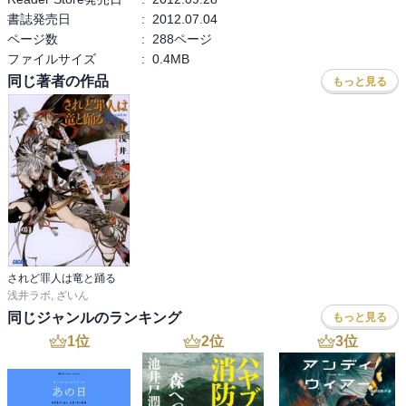
書誌発売日
:
2012.07.04
ページ数
:
288ページ
ファイルサイズ
:
0.4MB
同じ著者の作品
もっと見る
されど罪人は竜と踊る
浅井ラボ
,
ざいん
同じジャンルのランキング
もっと見る
1
位
2
位
3
位