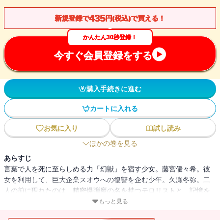
435
新規登録で
円(税込)で買える！
かんたん30秒登録！
今すぐ会員登録をする
購入手続きに進む
カートに入れる
お気に入り
試し読み
ほかの巻を見る
あらすじ
言葉で人を死に至らしめる力「幻獣」を宿す少女。藤宮優々希。彼
女を利用して、巨大企業スオウへの復讐を企む少年。久瀬冬弥。二
人の前に現れたのは、精密爆弾魔の名を持つテロリストと、記憶を
失ったもう一人の「幻獣」憑きの少女だった！ 新たな幻獣坐との
もっと見る
出会いと、忌まわしき過去の因縁が冬弥と優々希を巨大な陰謀の渦