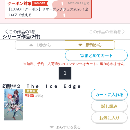
へと巻きこんでいく……！
クーポン対象
10%OFF
2026.08.11まで
【10%OFFクーポン】サマーブックフェス2026！全
フロアで使える
この作品の1巻
この作品の最新巻
シリーズ作品(
2
件)
1巻から
新刊から
まとめてカート
※無料、予約、入荷通知のコンテンツはカートに追加されません。
1
幻獣坐２ Ｔｈｅ Ｉｃｅ Ｅｄｇｅ
最新巻
カートに入れる
¥
935
(税込)
試し読み
お気に入り
あらすじを見る