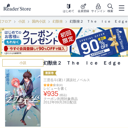
はじめて
会員登録
サインイン
検索
説フロア
小説
国内小説
幻獣坐
幻獣坐２ Ｔｈｅ Ｉｃｅ Ｅｄｇｅ
幻獣坐２ Ｔｈｅ Ｉｃｅ Ｅｄｇｅ
小説
最新巻
三雲岳斗(著)
/
講談社ノベルス
(
4
)
レビューを書く
¥
935
(税込)
クーポン利用対象商品
2012年09月28日
配信