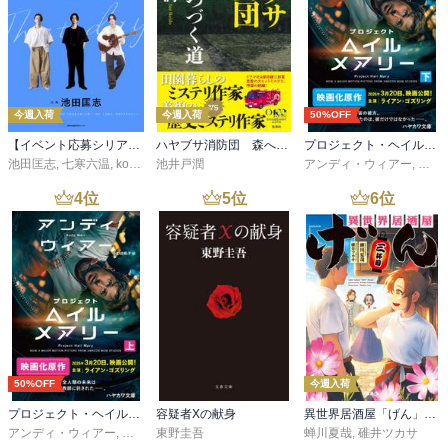
今週入荷
今週入荷
50%OFF
【イベント応募シリアルコード付】池田匡志出演・オーディオフォトブック「あの日」SPECIAL EDITION（音声／動画付）
ハヤブサ消防団 森へつづく道
プロジェクト・ヘイル・メアリー 下
池田匡志
,
七寒六温
,
konoko58
池井戸潤
,
村崎キコ
アンディ・ウィアー
,
小野
4
位
5
位
6
位
50%OFF
今週入荷
プロジェクト・ヘイル・メアリー 上
容疑者Xの献身
異世界居酒屋「げん」三杯目
アンディ・ウィアー
,
小野田和子
東野圭吾
蝉川夏哉
,
碓井ツカサ