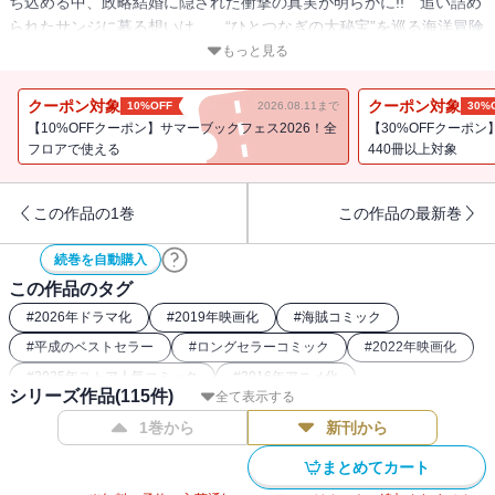
ち込める中、政略結婚に隠された衝撃の真実が明らかに!! 追い詰め
られたサンジに募る想いは…。“ひとつなぎの大秘宝”を巡る海洋冒険
ロマン!!
もっと見る
クーポン対象
クーポン対象
10%OFF
2026.08.11まで
30%
【10%OFFクーポン】サマーブックフェス2026！全
【30%OFFクーポ
フロアで使える
440冊以上対象
この作品の1巻
この作品の最新巻
続巻を自動購入
この作品のタグ
#
2026年ドラマ化
#
2019年映画化
#
海賊コミック
#
平成のベストセラー
#
ロングセラーコミック
#
2022年映画化
#
2025年ストア人気コミック
#
2016年アニメ化
シリーズ作品(
115
件)
全て表示する
#
週刊少年ジャンプ（00年代）
#
2023年ドラマ化
1巻から
新刊から
#
ONEPIECE関連作
#
最強主人公コミック
#
週刊少年ジャンプ（90年代）
#
26年春ドラマ・映画化
まとめてカート