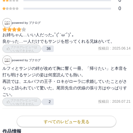
0
0
powered by ブクログ
お姉ちゃん…いい人だった｡ﾟ(ﾟ´ω`ﾟ)ﾟ｡

良かった…一人だけでもサンジを想ってくれる兄妹がいて。
ブクログレビューは
投稿日
:
2025.06.14
36
いいねできません
powered by ブクログ
ルフィとサンジの絆が改めて胸に響く一冊。「帰りたい」と本音を
打ち明けるサンジの姿は何度読んでも熱い。

再読では、エルバフの王子・ロキがローラに求婚していたことがさ
らっと語られていて驚いた。尾田先生の伏線の張り方はやっぱりす
ごい。
ブクログレビューは
投稿日
:
2026.07.21
2
いいねできません
すべてのレビューを見る
作品情報