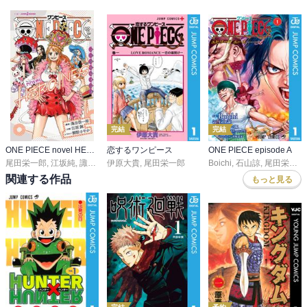
完結
完結
ONE PIECE novel HEROINES
恋するワンピース
ONE PIECE episode A
尾田栄一郎
,
江坂純
,
諏訪さやか
伊原大貴
,
尾田栄一郎
Boichi
,
石山諒
,
尾田栄一郎
関連する作品
もっと見る