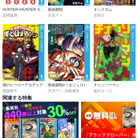
完結
予約
HUNTER×HUNTER モノクロ版
呪術廻戦
キングダム
冨樫義博
芥見下々
原泰久
完結
完結
完結
僕のヒーローアカデミア
呪術廻戦≡（モジュロ）
チェンソーマン
堀越耕平
芥見下々
,
岩崎優次
藤本タツキ
関連する特集