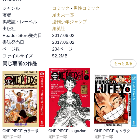
ジャンル
:
コミック
-
男性コミック
著者
:
尾田栄一郎
掲載誌・レーベル
:
週刊少年ジャンプ
出版社
:
集英社
Reader Store発売日
:
2017.06.02
書誌発売日
:
2017.05.02
ページ数
:
204ページ
ファイルサイズ
:
52.2MB
同じ著者の作品
もっと見る
ONE PIECE カラー版
ONE PIECE magazine
ONE PIECE キャラクターリミックス
尾田栄一郎
尾田栄一郎
尾田栄一郎