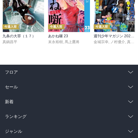
今週入荷
今週入荷
今週入荷
九条の大罪（１７）
あかね噺 23
週刊少年マガジン 2026年36・37号[2026年8月5日発売]
真鍋昌平
末永裕樹
,
馬上鷹将
金城宗幸
,
ノ村優介
,
真島ヒロ
フロア
総合
コミック
セール
ラノベ
小説
総合
コミック
新着
雑誌・グラビア
ビジネス・実用
ラノベ
小説
総合
コミック
ランキング
BL・TL
雑誌・グラビア
ビジネス・実用
ラノベ
小説
総合
コミック
ジャンル