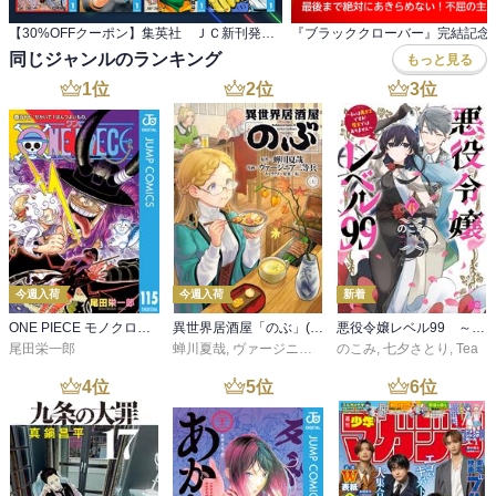
【30%OFFクーポン】集英社 ＪＣ新刊発売記念 440冊以上対象
同じジャンルのランキング
もっと見る
1
位
2
位
3
位
今週入荷
今週入荷
新着
ONE PIECE モノクロ版 115
異世界居酒屋「のぶ」(22)
悪役令嬢レベル99 ～私は裏ボスですが魔王ではありません～ その６
尾田栄一郎
蝉川夏哉
,
ヴァージニア二等兵
のこみ
,
転
,
七夕さとり
,
Tea
4
位
5
位
6
位