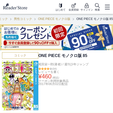
はじめて
会員登録
サインイン
検索
ミック
男性コミック
ONE PIECE モノクロ版
ONE PIECE モノクロ版 85
ONE PIECE モノクロ版 85
コミック
尾田栄一郎(著者)
/
週刊少年ジャンプ
(
34
)
レビューを書く
¥
460
(税込)
クーポン利用対象商品
2017年06月02日
配信