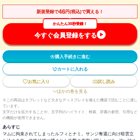
46
新規登録で
円(税込)で買える！
かんたん30秒登録！
今すぐ会員登録をする
購入手続きに進む
カートに入れる
お気に入り
試し読み
ほかの巻を見る
※この商品はタブレットなど大きなディスプレイを備えた機器で読むことに適し
ています。
文字だけを拡大することや、文字列のハイライト、検索、辞書の参照、引用など
の機能が使用できません。
あらすじ
マムに拘束されてしまったルフィとナミ。サンジ奪還に向け暗雲立