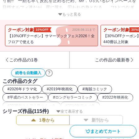
寸前!! 一刻も早く反乱を止めるため、Mr．０のいるレインベースを
目指すルフィ達だが、罠に落ち、囚われの身となる…。“ひとつなぎ
の大秘宝（ワンピース）”を巡る海洋冒険ロマン!!
もっと見る
クーポン対象
クーポン対象
10%OFF
2026.08.11まで
30%
【10%OFFクーポン】サマーブックフェス2026！全
【30%OFFクーポ
フロアで使える
440冊以上対象
この作品の1巻
この作品の最新巻
続巻を自動購入
この作品のタグ
#
2026年ドラマ化
#
2019年映画化
#
海賊コミック
#
平成のベストセラー
#
ロングセラーコミック
#
2022年映画化
#
2025年ストア人気コミック
#
2016年アニメ化
シリーズ作品(
115
件)
全て表示する
#
週刊少年ジャンプ（00年代）
#
2023年ドラマ化
1巻から
新刊から
#
ONEPIECE関連作
#
最強主人公コミック
#
週刊少年ジャンプ（90年代）
#
26年春ドラマ・映画化
まとめてカート