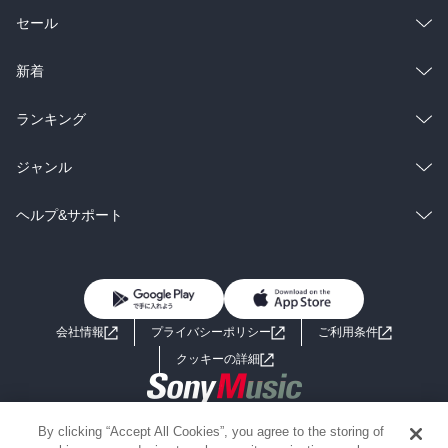
総合
コミック
セール
ラノベ
小説
総合
コミック
新着
雑誌・グラビア
ビジネス・実用
ラノベ
小説
総合
コミック
ランキング
BL・TL
雑誌・グラビア
ビジネス・実用
ラノベ
小説
総合
コミック
ジャンル
BL・TL
雑誌・グラビア
ビジネス・実用
ラノベ
小説
コミック
男性コミック
ヘルプ&サポート
BL・TL
雑誌・グラビア
ビジネス・実用
女性コミック
コミック誌
初めての方へ
ヘルプ
BL・TL
ライトノベル
男子向けラノベ
よくあるご質問
お問い合わせ
会社情報
プライバシーポリシー
ご利用条件
女子向けラノベ
小説
利用規約
クッキーの詳細
国内小説
海外小説
Copyright 2017 - 2026 Sony Music Entertainment(Japan) Inc.
By clicking “Accept All Cookies”, you agree to the storing of
ミステリー
SF
Information on the site is for the Japan domestic market only