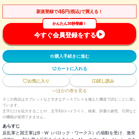
46
新規登録で
円(税込)で買える！
かんたん30秒登録！
今すぐ会員登録をする
購入手続きに進む
カートに入れる
お気に入り
試し読み
ほかの巻を見る
※この商品はタブレットなど大きなディスプレイを備えた機器で読むことに適し
ています。
文字だけを拡大することや、文字列のハイライト、検索、辞書の参照、引用など
の機能が使用できません。
あらすじ
反乱軍と国王軍はB・W（バロック・ワークス）の扇動を受け、激突