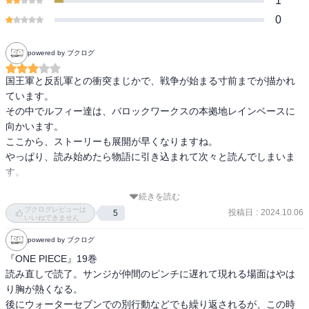
1
0
powered by ブクログ
国王軍と反乱軍との衝突まじかで、戦争が始まる寸前までが描かれ
ています。

その中でルフィー達は、バロックワークスの本拠地レインベースに
向かいます。

ここから、ストーリーも展開が早くなりますね。

やっぱり、読み始めたら物語に引き込まれて次々と読んでしまいま
す。

続きを読む
クロコダイルの罠にルフィー達が捕まって、サンジが颯爽と登場す
ブクログレビューは
投稿日
:
2024.10.06
5
るシーンはカッコいいですね。
いいねできません
powered by ブクログ
『ONE PIECE』19巻

読み直しで読了。サンジが仲間のピンチに遅れて現れる場面はやは
り胸が熱くなる。

後にウォーターセブンでの別行動などでも繰り返されるが、この時