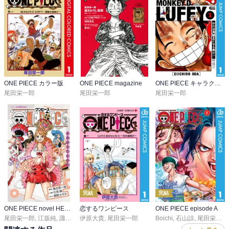
ONE PIECE カラー版
ONE PIECE magazine
ONE PIECE キャラクターリミックス
尾田栄一郎
尾田栄一郎
尾田栄一郎
完結
完結
ONE PIECE novel HEROINES
恋するワンピース
ONE PIECE episode A
尾田栄一郎
,
江坂純
,
諏訪さやか
伊原大貴
,
尾田栄一郎
Boichi
,
石山諒
,
尾田栄一郎