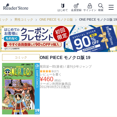
はじめて
会員登録
サインイン
検索
ミック
男性コミック
ONE PIECE モノクロ版
ONE PIECE モノクロ版 19
ONE PIECE モノクロ版 19
コミック
尾田栄一郎(著者)
/
週刊少年ジャンプ
(
27
)
レビューを書く
¥
460
(税込)
クーポン利用対象商品
2012年09月21日
配信