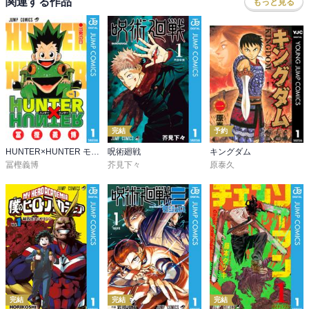
関連する作品
もっと見る
完結
予約
HUNTER×HUNTER モノクロ版
呪術廻戦
キングダム
冨樫義博
芥見下々
原泰久
完結
完結
完結