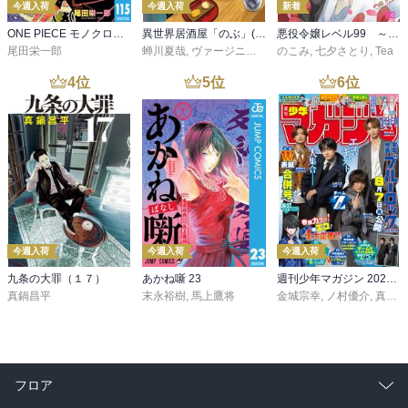
今週入荷
今週入荷
新着
ONE PIECE モノクロ版 115
異世界居酒屋「のぶ」(22)
悪役令嬢レベル99 ～私は裏ボスですが魔王ではありません～ その６
尾田栄一郎
蝉川夏哉
,
ヴァージニア二等兵
のこみ
,
転
,
七夕さとり
,
Tea
4
位
5
位
6
位
今週入荷
今週入荷
今週入荷
九条の大罪（１７）
あかね噺 23
週刊少年マガジン 2026年36・37号[2026年8月5日発売]
真鍋昌平
末永裕樹
,
馬上鷹将
金城宗幸
,
ノ村優介
,
真島ヒロ
フロア