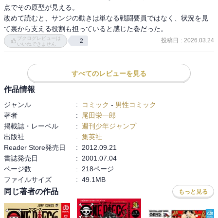
点でその原型が見える。

改めて読むと、サンジの動きは単なる戦闘要員ではなく、状況を見
て裏から支える役割も担っていると感じた巻だった。
ブクログレビューは
投稿日
:
2026.03.24
2
いいねできません
すべてのレビューを見る
作品情報
ジャンル
:
コミック
-
男性コミック
著者
:
尾田栄一郎
掲載誌・レーベル
:
週刊少年ジャンプ
出版社
:
集英社
Reader Store発売日
:
2012.09.21
書誌発売日
:
2001.07.04
ページ数
:
218ページ
ファイルサイズ
:
49.1MB
同じ著者の作品
もっと見る