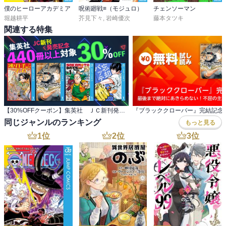
僕のヒーローアカデミア
呪術廻戦≡（モジュロ）
チェンソーマン
堀越耕平
芥見下々
,
岩崎優次
藤本タツキ
関連する特集
【30%OFFクーポン】集英社 ＪＣ新刊発売記念 440冊以上対象
同じジャンルのランキング
もっと見る
1
位
2
位
3
位