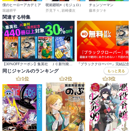
僕のヒーローアカデミア
呪術廻戦≡（モジュロ）
チェンソーマン
堀越耕平
芥見下々
,
岩崎優次
藤本タツキ
関連する特集
【30%OFFクーポン】集英社 ＪＣ新刊発売記念 440冊以上対象
同じジャンルのランキング
もっと見る
1
位
2
位
3
位