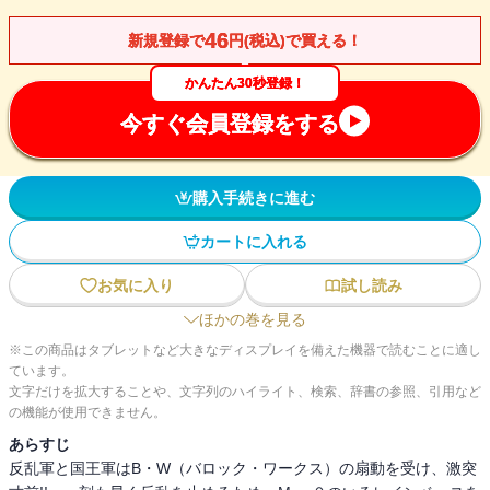
46
新規登録で
円(税込)で買える！
かんたん30秒登録！
今すぐ会員登録をする
購入手続きに進む
カートに入れる
お気に入り
試し読み
ほかの巻を見る
※この商品はタブレットなど大きなディスプレイを備えた機器で読むことに適し
ています。
文字だけを拡大することや、文字列のハイライト、検索、辞書の参照、引用など
の機能が使用できません。
あらすじ
反乱軍と国王軍はB・W（バロック・ワークス）の扇動を受け、激突