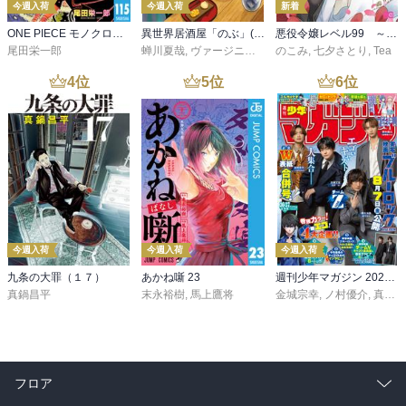
今週入荷
今週入荷
新着
ONE PIECE モノクロ版 115
異世界居酒屋「のぶ」(22)
悪役令嬢レベル99 ～私は裏ボスですが魔王ではありません～ その６
尾田栄一郎
蝉川夏哉
,
ヴァージニア二等兵
のこみ
,
転
,
七夕さとり
,
Tea
4
位
5
位
6
位
今週入荷
今週入荷
今週入荷
九条の大罪（１７）
あかね噺 23
週刊少年マガジン 2026年36・37号[2026年8月5日発売]
真鍋昌平
末永裕樹
,
馬上鷹将
金城宗幸
,
ノ村優介
,
真島ヒロ
フロア