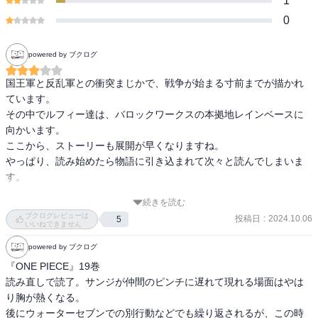
1
0
powered by ブクログ
国王軍と反乱軍との衝突まじかで、戦争が始まる寸前までが描かれ
ています。

その中でルフィー達は、バロックワークスの本拠地レインベースに
向かいます。

ここから、ストーリーも展開が早くなりますね。

やっぱり、読み始めたら物語に引き込まれて次々と読んでしまいま
す。

続きを読む
クロコダイルの罠にルフィー達が捕まって、サンジが颯爽と登場す
ブクログレビューは
投稿日
:
2024.10.06
5
るシーンはカッコいいですね。
いいねできません
powered by ブクログ
『ONE PIECE』19巻

読み直しで読了。サンジが仲間のピンチに遅れて現れる場面はやは
り胸が熱くなる。

後にウォーターセブンでの別行動などでも繰り返されるが、この時