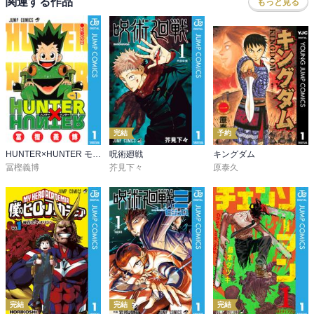
関連する作品
もっと見る
完結
予約
HUNTER×HUNTER モノクロ版
呪術廻戦
キングダム
冨樫義博
芥見下々
原泰久
完結
完結
完結