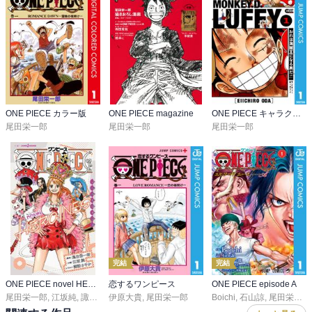
ONE PIECE カラー版
ONE PIECE magazine
ONE PIECE キャラクターリミックス
尾田栄一郎
尾田栄一郎
尾田栄一郎
完結
完結
ONE PIECE novel HEROINES
恋するワンピース
ONE PIECE episode A
尾田栄一郎
,
江坂純
,
諏訪さやか
伊原大貴
,
尾田栄一郎
Boichi
,
石山諒
,
尾田栄一郎