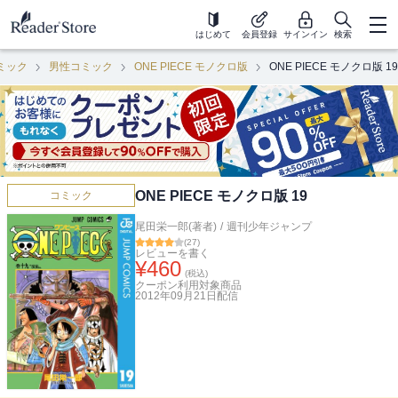
はじめて
会員登録
サインイン
検索
ミック
男性コミック
ONE PIECE モノクロ版
ONE PIECE モノクロ版 19
ONE PIECE モノクロ版 19
コミック
尾田栄一郎(著者)
/
週刊少年ジャンプ
(
27
)
レビューを書く
¥
460
(税込)
クーポン利用対象商品
2012年09月21日
配信