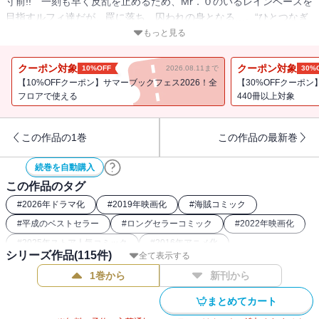
寸前!! 一刻も早く反乱を止めるため、Mr．０のいるレインベースを
目指すルフィ達だが、罠に落ち、囚われの身となる…。“ひとつなぎ
の大秘宝（ワンピース）”を巡る海洋冒険ロマン!!
もっと見る
クーポン対象
クーポン対象
10%OFF
2026.08.11まで
30%
【10%OFFクーポン】サマーブックフェス2026！全
【30%OFFクーポ
フロアで使える
440冊以上対象
この作品の1巻
この作品の最新巻
続巻を自動購入
この作品のタグ
#
2026年ドラマ化
#
2019年映画化
#
海賊コミック
#
平成のベストセラー
#
ロングセラーコミック
#
2022年映画化
#
2025年ストア人気コミック
#
2016年アニメ化
シリーズ作品(
115
件)
全て表示する
#
週刊少年ジャンプ（00年代）
#
2023年ドラマ化
1巻から
新刊から
#
ONEPIECE関連作
#
最強主人公コミック
#
週刊少年ジャンプ（90年代）
#
26年春ドラマ・映画化
まとめてカート