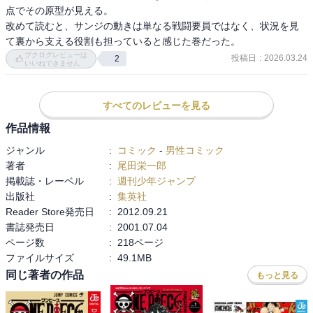
点でその原型が見える。

改めて読むと、サンジの動きは単なる戦闘要員ではなく、状況を見
て裏から支える役割も担っていると感じた巻だった。
ブクログレビューは
投稿日
:
2026.03.24
2
いいねできません
すべてのレビューを見る
作品情報
ジャンル
:
コミック
-
男性コミック
著者
:
尾田栄一郎
掲載誌・レーベル
:
週刊少年ジャンプ
出版社
:
集英社
Reader Store発売日
:
2012.09.21
書誌発売日
:
2001.07.04
ページ数
:
218ページ
ファイルサイズ
:
49.1MB
同じ著者の作品
もっと見る