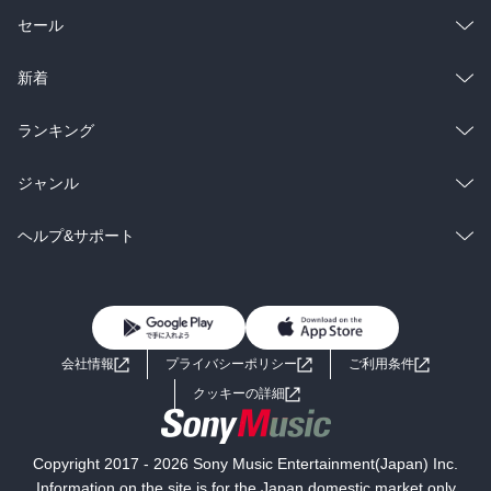
総合
コミック
セール
ラノベ
小説
総合
コミック
新着
雑誌・グラビア
ビジネス・実用
ラノベ
小説
総合
コミック
ランキング
BL・TL
雑誌・グラビア
ビジネス・実用
ラノベ
小説
総合
コミック
ジャンル
BL・TL
雑誌・グラビア
ビジネス・実用
ラノベ
小説
コミック
男性コミック
ヘルプ&サポート
BL・TL
雑誌・グラビア
ビジネス・実用
女性コミック
コミック誌
初めての方へ
ヘルプ
BL・TL
ライトノベル
男子向けラノベ
よくあるご質問
お問い合わせ
会社情報
プライバシーポリシー
ご利用条件
女子向けラノベ
小説
利用規約
クッキーの詳細
国内小説
海外小説
Copyright 2017 - 2026 Sony Music Entertainment(Japan) Inc.
ミステリー
SF
Information on the site is for the Japan domestic market only