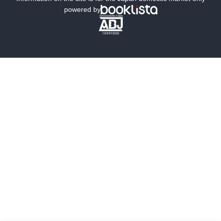
powered by
歴史・時代小説
文学
雑誌
グラビア写真集
ボーイズラブ
ティーンズラブ
人文・思想・歴史
社会・政治・法律
ビジネス・経済
サイエンス・テクノロジー
コンピュータ・情報
くらし・家庭
料理・酒
ファッション・美容・ダイエット
ホビー&カルチャー
スポーツ・アウトドア
地図・ガイド
エンターテイメント