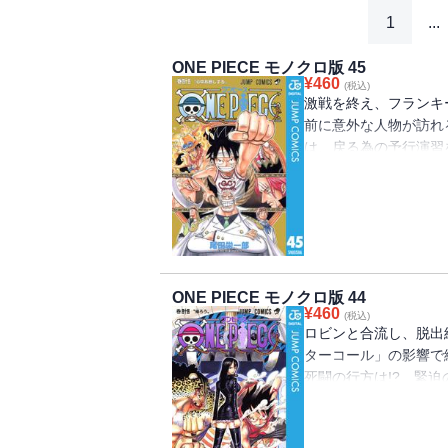
1
...
ONE PIECE モノクロ版 45
¥
460
(税込)
激戦を終え、フランキ
前に意外な人物が訪れ
は、戻る為の予行演習
宝”を巡る海洋冒険ロマン
ONE PIECE モノクロ版 44
¥
460
(税込)
ロビンと合流し、脱出
ターコール」の影響で
死闘の行方は!? 緊迫の
巡る海洋冒険ロマン!!