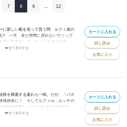
7
8
9
...
12
ーに新しい船を造って貰う間、ルフィ達の
カートに入れる
る!! 一方、未だ仲間に戻れないウソップ
を繰り返すが…!? “ひとつなぎの大秘
試し読み
!!
全て表示する
お気に入り
経路を模索する麦わら一味。だが、「バス
カートに入れる
絶体絶命に！ そしてルフィvs．ルッチの
CP9編決着!! “ひとつなぎの大秘宝”を
試し読み
全て表示する
お気に入り