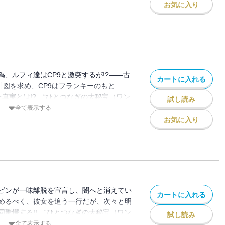
お気に入り
、ルフィ達はCP9と激突するが!?――古
カートに入れる
計図を求め、CP9はフランキーのもと
た真実とは!? “ひとつなぎの大秘宝（ワン
試し読み
険ロマン!!
全て表示する
お気に入り
ビンが一味離脱を宣言し、闇へと消えてい
カートに入れる
めるべく、彼女を追う一行だが、次々と明
驚愕する!! “ひとつなぎの大秘宝（ワン
試し読み
険ロマン!!
全て表示する