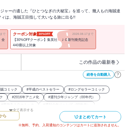
ロジャーの遺した『ひとつなぎの大秘宝』を巡って、幾人もの海賊達
ィは、海賊王目指して大いなる旅に出る!!
クーポン対象
11まで
30%OFF
2026.08.17まで
！全
【30%OFFクーポン】集英社 ＪＣ新刊発売記念
440冊以上対象
この作品の最新巻
続巻を自動購入
海賊コミック
#
平成のベストセラー
#
ロングセラーコミック
ク
#
2016年アニメ化
#
週刊少年ジャンプ（00年代）
#
最強主人公コミック
#
週刊少年ジャンプ（90年代）
全て表示する
から
まとめてカート
※無料、予約、入荷通知のコンテンツはカートに追加されません。