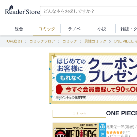
総合
コミック
ラノベ
小説
雑誌・
TOP(総合)
コミックフロア
コミック
男性コミック
ONE PIEC
ONE PIE
コミック
尾田栄一郎(著者)
/
(
485
)
レビューを書く