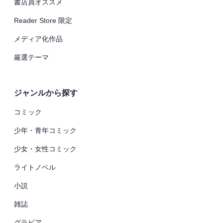
書店員オススメ
Reader Store 限定
メディア化作品
厳選テーマ
ジャンルから探す
コミック
少年・青年コミック
少女・女性コミック
ライトノベル
小説
雑誌
グラビア