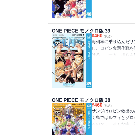
ONE PIECE モノクロ版 39
¥
460
(税込)
海列車に乗り込んだサ
し、ロビン奪還作戦を
ける…。一方、彼らを
（ワンピース）”を巡る
ONE PIECE モノクロ版 38
¥
460
(税込)
サンジはロビン救出の
く島ではルフィとゾロ
るのか…。そんな中、
（ワンピース）”を巡る