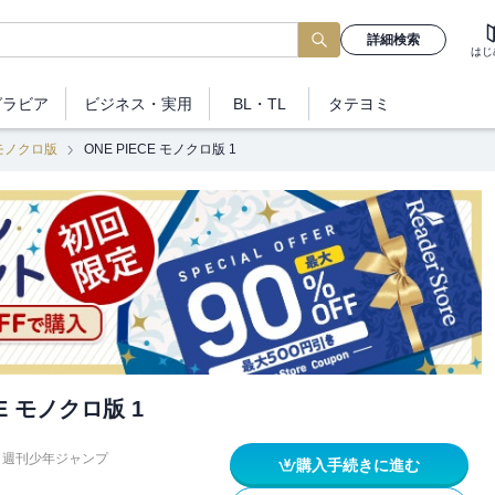
詳細検索
はじ
グラビア
ビジネス
・実用
BL・TL
タテヨミ
E モノクロ版
ONE PIECE モノクロ版 1
CE モノクロ版 1
週刊少年ジャンプ
購入手続きに進む