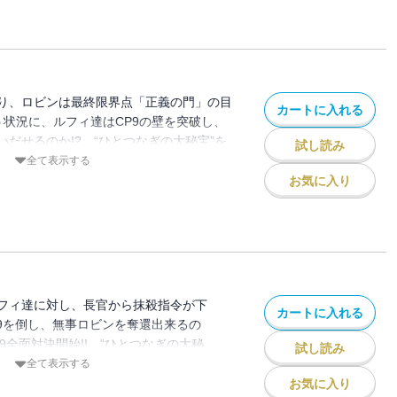
り、ロビンは最終限界点「正義の門」の目
カートに入れる
う状況に、ルフィ達はCP9の壁を突破し、
だせるのか!? “ひとつなぎの大秘宝”を
試し読み
全て表示する
お気に入り
フィ達に対し、長官から抹殺指令が下
カートに入れる
P9を倒し、無事ロビンを奪還出来るの
P9全面対決開始!! “ひとつなぎの大秘
試し読み
!!
全て表示する
お気に入り