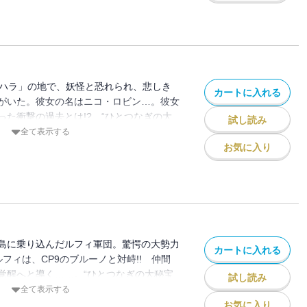
オハラ」の地で、妖怪と恐れられ、悲しき
カートに入れる
がいた。彼女の名はニコ・ロビン…。彼女
った衝撃の過去とは!? “ひとつなぎの大
試し読み
マン!!
全て表示する
お気に入り
島に乗り込んだルフィ軍団。驚愕の大勢力
カートに入れる
ルフィは、CP9のブルーノと対峙!! 仲間
覚醒へと導く……。“ひとつなぎの大秘宝
試し読み
海洋冒険ロマン!!
全て表示する
お気に入り