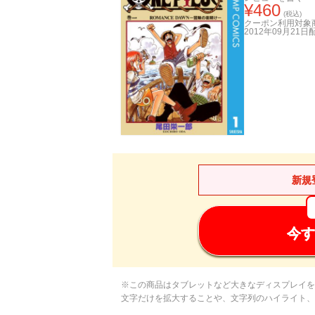
¥
460
(税込)
クーポン利用対象
2012年09月21日
新規
今す
※この商品はタブレットなど大きなディスプレイを
文字だけを拡大することや、文字列のハイライト、