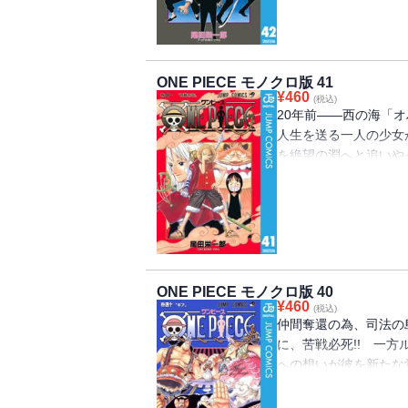
ONE PIECE モノクロ版 41
¥
460
(税込)
20年前――西の海「
人生を送る一人の少女
を絶望の淵へと追いや
秘宝”を巡る海洋冒険ロ
ONE PIECE モノクロ版 40
¥
460
(税込)
仲間奪還の為、司法の
に、苦戦必死!! 一方
への想いが彼を新たな
（ワンピース）”を巡る