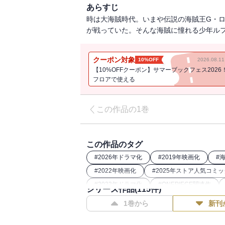
あらすじ
時は大海賊時代。いまや伝説の海賊王G・
が戦っていた。そんな海賊に憧れる少年ルフ
クーポン対象
10%OFF
2026.08.
【10%OFFクーポン】サマーブックフェス2026
フロアで使える
この作品の1巻
この作品のタグ
#
2026年ドラマ化
#
2019年映画化
#
#
2022年映画化
#
2025年ストア人気コミッ
#
2023年ドラマ化
#
ONEPIECE関連作
シリーズ作品(
115
件)
#
26年春ドラマ・映画化
1巻から
新刊