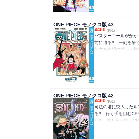
ONE PIECE モノクロ版 43
¥
460
(税込)
バスターコールがかか
前に迫る!! 一刻を争
彼女を絶望の淵から救い
巡る海洋冒険ロマン!!
ONE PIECE モノクロ版 42
¥
460
(税込)
司法の塔に突入したル
る!! 行く手を阻むC
か!? 麦わら一味vsC
宝”を巡る海洋冒険ロマン