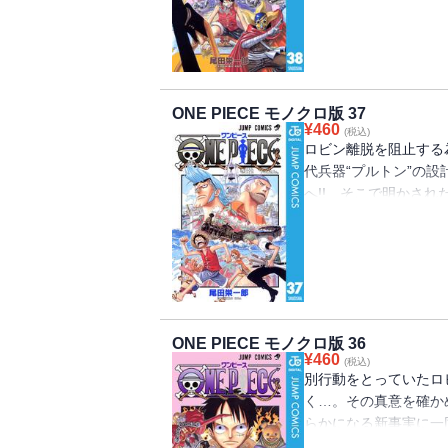
ONE PIECE モノクロ版 37
¥
460
(税込)
ロビン離脱を阻止する為
代兵器“プルトン”の設
へ!! そこで明かされ
ピース）”を巡る海洋冒
ONE PIECE モノクロ版 36
¥
460
(税込)
別行動をとっていたロ
く…。その真意を確か
らかになる新事実に一同
ピース）”を巡る海洋冒