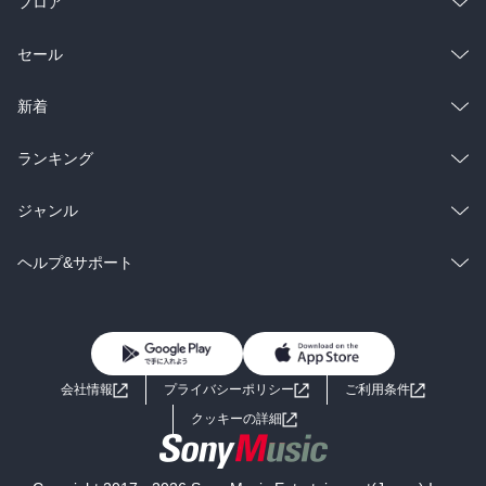
フロア
総合
コミック
セール
ラノベ
小説
総合
コミック
新着
雑誌・グラビア
ビジネス・実用
ラノベ
小説
総合
コミック
ランキング
BL・TL
雑誌・グラビア
ビジネス・実用
ラノベ
小説
総合
コミック
ジャンル
BL・TL
雑誌・グラビア
ビジネス・実用
ラノベ
小説
コミック
男性コミック
ヘルプ&サポート
BL・TL
雑誌・グラビア
ビジネス・実用
女性コミック
コミック誌
初めての方へ
ヘルプ
BL・TL
ライトノベル
男子向けラノベ
よくあるご質問
お問い合わせ
会社情報
プライバシーポリシー
ご利用条件
女子向けラノベ
小説
利用規約
クッキーの詳細
国内小説
海外小説