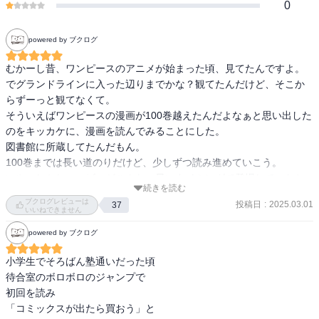
0
powered by ブクログ
むかーし昔、ワンピースのアニメが始まった頃、見てたんですよ。

でグランドラインに入った辺りまでかな？観てたんだけど、そこか
らずーっと観てなくて。

そういえばワンピースの漫画が100巻越えたんだよなぁと思い出した
のをキッカケに、漫画を読んでみることにした。

図書館に所蔵してたんだもん。

100巻までは長い道のりだけど、少しずつ読み進めていこう。

いやぁしかし、コビーがこんなに早いタイミングで登場していたと
続きを読む
は！

ブクログレビューは
投稿日
:
2025.03.01
37
知らなかった…びっくり。
いいねできません
powered by ブクログ
小学生でそろばん塾通いだった頃

待合室のボロボロのジャンプで

初回を読み

「コミックスが出たら買おう」と
