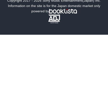
Copyright 2017 - 2026 Sony Music Entertainment(Japan) Inc.
ミステリー
SF
Information on the site is for the Japan domestic market only
powered by
歴史・時代小説
文学
雑誌
グラビア写真集
ボーイズラブ
ティーンズラブ
人文・思想・歴史
社会・政治・法律
ビジネス・経済
サイエンス・テクノロジー
コンピュータ・情報
くらし・家庭
料理・酒
ファッション・美容・ダイエット
ホビー&カルチャー
スポーツ・アウトドア
地図・ガイド
エンターテイメント