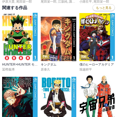
伊原大貴
,
尾田栄一郎
尾田栄一郎
,
江坂純
,
諏訪さやか
小路壮平
,
尾田栄一郎
関連する作品
もっと見る
予約
完結
HUNTER×HUNTER モノクロ版
キングダム
僕のヒーローアカデミア
冨樫義博
原泰久
堀越耕平