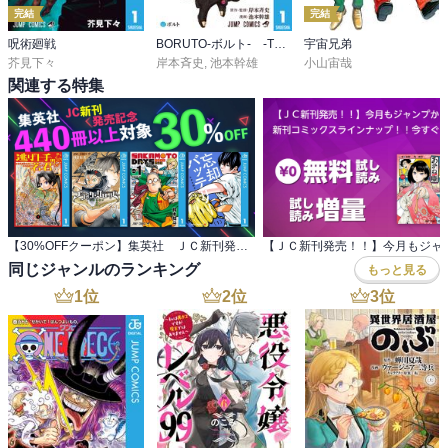
完結
完結
呪術廻戦
BORUTO-ボルト- -TWO BLUE VORTEX-
宇宙兄弟
芥見下々
岸本斉史
,
池本幹雄
小山宙哉
関連する特集
【30%OFFクーポン】集英社 ＪＣ新刊発売記念 440冊以上対象
同じジャンルのランキング
もっと見る
1
位
2
位
3
位