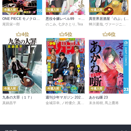
今週入荷
今週入荷
今週入荷
ONE PIECE モノクロ版 115
悪役令嬢レベル99 ～私は裏ボスですが魔王ではありません～ その６
異世界居酒屋「のぶ」(22)
尾田栄一郎
のこみ
,
七夕さとり
,
Tea
蝉川夏哉
,
ヴァージニア二等兵
4
位
5
位
6
位
今週入荷
今週入荷
今週入荷
九条の大罪（１７）
週刊少年マガジン 2026年36・37号[2026年8月5日発売]
あかね噺 23
真鍋昌平
金城宗幸
,
ノ村優介
,
真島ヒロ
末永裕樹
,
宮島礼吏
,
馬上鷹将
,
新川直司
,
久