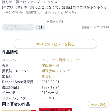
はじめて買ったジャンプコミックス

(その頃は単行本は買ったことなくて、漫画はコロコロかボンボンか
小学◯年生か、図書室の手塚治虫くらいだった)

よくわからない自信満々で海賊王を目指す少年にワクワクした。

続きを読む
王道で、何度も面白かったり感動したりして

ブクログレビューは
投稿日
:
2020.03.14
11
鳥肌が立ったりしてた。

いいねできません
麦わら海賊団は

すべてのレビューを見る
いつのまにか強くなり過ぎてて

繰り返しの繰り返しにしか見えなくなってきた。

作品情報
ジャンル
:
コミック
-
男性コミック
弱いまま大人になって、

著者
:
尾田栄一郎
おっさんになっていく自分と違い

掲載誌・レーベル
:
週刊少年ジャンプ
出版社
:
集英社
ルフィ達は傷を負いながらも

Reader Store発売日
:
2012.09.21
そんなに変わってない。ただただ強い。

書誌発売日
:
1997.12.24
ページ数
:
210ページ
船だけどっか別の場所に旅立ってしまったような寂しさ、そして本
ファイルサイズ
:
65.8MB
編よりコラボ商品ばかり見かけるようになり…講読を断念

同じ著者の作品
もっと見る
長期連載過ぎるのも、どうなんかなぁ…