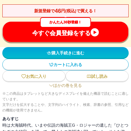
46
新規登録で
円(税込)で買える！
かんたん30秒登録！
今すぐ会員登録をする
購入手続きに進む
カートに入れる
お気に入り
試し読み
ほかの巻を見る
※この商品はタブレットなど大きなディスプレイを備えた機器で読むことに適し
ています。
文字だけを拡大することや、文字列のハイライト、検索、辞書の参照、引用など
の機能が使用できません。
あらすじ
時は大海賊時代。いまや伝説の海賊王G・ロジャーの遺した『ひとつ