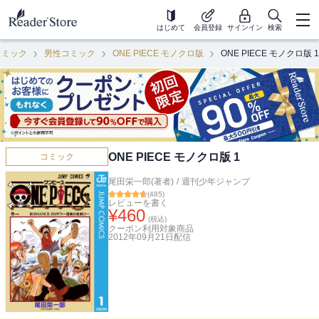
はじめて
会員登録
サインイン
検索
コミック
男性コミック
ONE PIECE モノクロ版
ONE PIECE モノクロ版 1
ONE PIECE モノクロ版 1
コミック
尾田栄一郎(著者)
/
週刊少年ジャンプ
(
485
)
レビューを書く
¥
460
(税込)
クーポン利用対象商品
2012年09月21日
配信