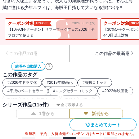
なぎの大秘宝』を巡って、幾人もの海賊達が戦っていた。そんな海
賊に憧れる少年ルフィは、海賊王目指して大いなる旅に出る!!
クーポン対象
クーポン対象
10%OFF
2026.08.11まで
30%
【10%OFFクーポン】サマーブックフェス2026！全
【30%OFFクーポ
フロアで使える
440冊以上対象
この作品の1巻
この作品の最新巻
続巻を自動購入
この作品のタグ
#
2026年ドラマ化
#
2019年映画化
#
海賊コミック
#
平成のベストセラー
#
ロングセラーコミック
#
2022年映画化
#
2025年ストア人気コミック
#
2016年アニメ化
シリーズ作品(
115
件)
全て表示する
#
週刊少年ジャンプ（00年代）
#
2023年ドラマ化
1巻から
新刊から
#
ONEPIECE関連作
#
最強主人公コミック
#
週刊少年ジャンプ（90年代）
#
26年春ドラマ・映画化
まとめてカート
※無料、予約、入荷通知のコンテンツはカートに追加されません。