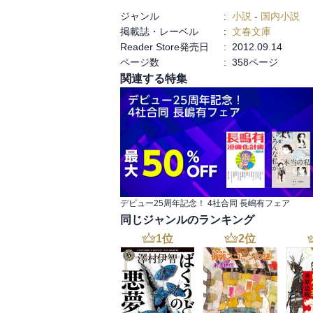
ジャンル
:
小説
-
国内小説
引き返せるポイントなんかは

掲載誌・レーベル
:
文春文庫
誰にもあったんだろうけどね。

Reader Store発売日
:
2012.09.14
無理に巻き込まれてしまったりね。

ページ数
:
358ページ
関連する特集
こういう出来事も

日常に潜んでいるのかもしれないなぁ。
デビュー25周年記念！ 4社合同 長嶋有フェア
同じジャンルのランキング
1
位
2
位