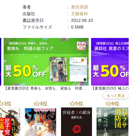
著者
:
奥田英朗
出版社
:
文藝春秋
書誌発売日
:
2012.06.10
ファイルサイズ
:
0.5MB
【夏電書2026】青春も、友情も、 家族も 特選小説フェア
もっと見る
3
位
4
位
5
位
6
位