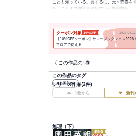
ことも知っている。要するに、元々売春を
た。これまで理性を溜めていた器が割れ、
を知り、信じていたものには裏切られ……
の現実を描いた群像劇。
クーポン対象
10%OFF
2026.08.
【10%OFFクーポン】サマーブックフェス2026
フロアで使える
この作品の1巻
この作品のタグ
#
奥田英朗
シリーズ作品(
2
件)
1巻から
新刊
無理（下）
最新巻