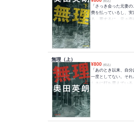
¥
800
(税込)
「さっき会った元妻の
費を払っているし、実
る。要するに、元々売
分の中に狂気めいたも
が割れ、ポロポロと感
馬鹿馬鹿しさを知り、
男女の人生が、猛スピ
実を描いた群像劇。
無理（上）
¥
800
(税込)
「あのとき以来、自分
一度としてない。それ
しさに打ち震えている
鬱屈を抱えながら暮ら
京にあこがれる女子高
教にすがる中年女性、
縁もゆかりもなかった
思いもよらない事態を