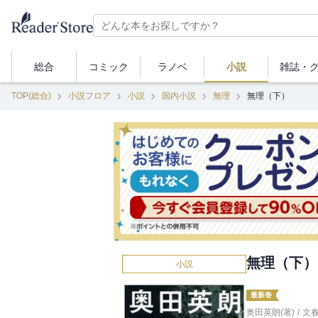
総合
コミック
ラノベ
小説
雑誌・
TOP(総合)
小説フロア
小説
国内小説
無理
無理（下）
無理（下）
小説
最新巻
奥田英朗(著)
/
文