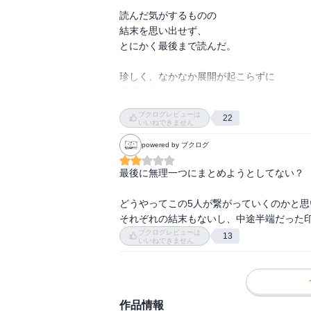
読んだ気がするものの

結末を思い出せず、

とにかく最後まで読んだ。

珍しく、なかなか展開が起こらずに

日常が描かれていっていた。

中盤過ぎて、加速し始めると、

ブクログレビューは
22
一気に乗っていくね。

いいねできません
powered by ブクログ
特に、ことが起こったときの

スリリングな描写の仕方が、さすがですわ。
最後に無理一つにまとめようとしてない？

圧倒的な筆致って感じ。

どうやってこの5人が繋がっていくのかと思
ラストの玉突き事故のシーンも、圧巻。

それぞれの結末もないし、中途半端だった
まさかここで集結するとは。

ブクログレビューは
13
いいねできません
「無理」ねえ。

無理やりなんとかかんとかやり過ごしてきて
でも最後には無理がたたって、

作品情報
ってところでしょうか。
