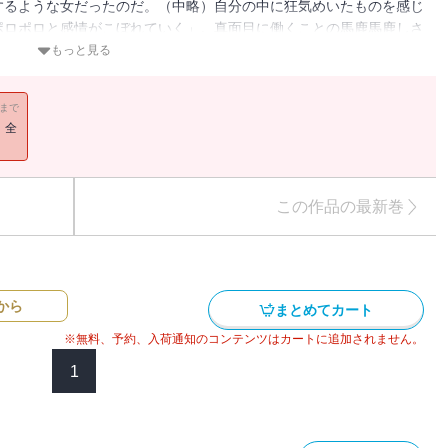
するような女だったのだ。（中略）自分の中に狂気めいたものを感じ
ポロポロと感情がこぼれていく」。真面目に働くことの馬鹿馬鹿しさ
。５人の男女の人生が、猛スピードで崩壊していく。どん詰まり社会
もっと見る
11まで
！全
この作品の最新巻
から
まとめてカート
※無料、予約、入荷通知のコンテンツはカートに追加されません。
1