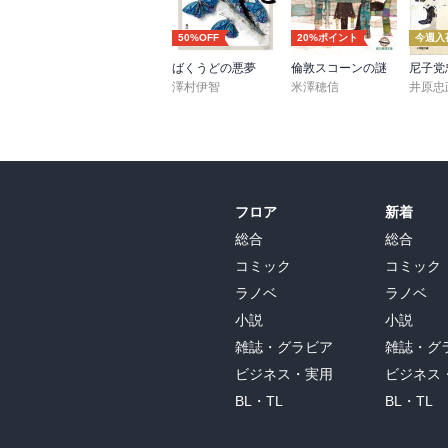
50%OFF
20%ポイント
今週入
ばくうどの悪夢
倫敦スコーンの謎
澤村伊智
米澤穂信
井原忠
フロア
新着
総合
総合
コミック
コミック
ラノベ
ラノベ
小説
小説
雑誌・グラビア
雑誌・グ
ビジネス・実用
ビジネス
BL・TL
BL・TL