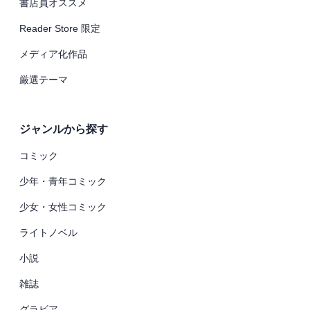
書店員オススメ
Reader Store 限定
メディア化作品
厳選テーマ
ジャンルから探す
コミック
少年・青年コミック
少女・女性コミック
ライトノベル
小説
雑誌
グラビア