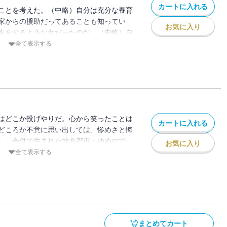
カートに入れる
ことを考えた。（中略）自分は充分な養育
家からの援助だってあることも知ってい
お気に入り
春をするような女だったのだ。（中略）自
のを感じた。これまで理性を溜めていた器
全て表示する
情がこぼれていく」。真面目に働くことの
信じていたものには裏切られ……。５人の
ードで崩壊していく。どん詰まり社会の現
はどこか投げやりだ。心から笑ったことは
カートに入れる
どころか不意に思い出しては、惨めさと悔
」。合併で生まれた地方都市・ゆめので、
お気に入り
す５人の男女。人間不信の地方公務員、東
全て表示する
生、暴走族あがりのセールスマン、新興宗
もっと大きな仕事がしたい市会議員……。
５人の人生が、ひょんなことから交錯し、
引き起こす。
まとめてカート