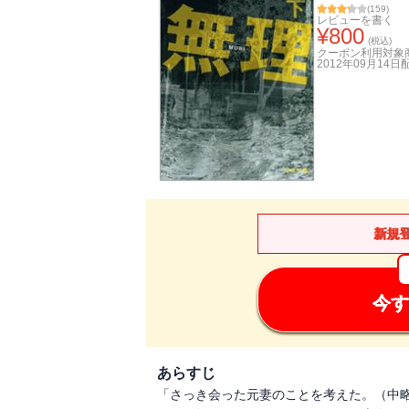
(
159
)
レビューを書く
¥
800
(税込)
クーポン利用対象
2012年09月14日
新規
今す
あらすじ
「さっき会った元妻のことを考えた。（中