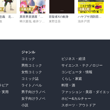
荷
今週入荷
今週入荷
尼子党忠義 北近江合戦心得〈八〉
異世界居酒屋「げん」三杯目
容疑者Xの献身
ハヤブサ消防団 森へつづく道
政
蝉川夏哉
,
碓井ツカサ
東野圭吾
池井戸潤
ジャンル
コミック
ビジネス・経済
男性コミック
サイエンス・テクノロジー
女性コミック
コンピュータ・情報
コミック誌
くらし・家庭
ラビア
ライトノベル
料理・酒
・実用
男子向けラノベ
ファッション・美容・ダイエッ
女子向けラノベ
ホビー&カルチャー
小説
スポーツ・アウトドア