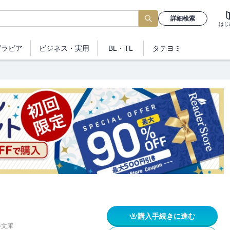
詳細検索
はじ
グラビア
ビジネス
・実用
BL・TL
タテヨミ
購入手続きに進む
春文庫