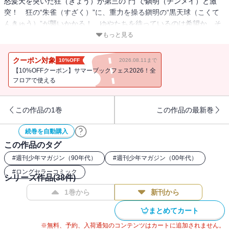
怒髪天を突いた狂（きょう）が第三の“門”で鎭明（チンメイ）と激
突！ 狂の“朱雀（すざく）”に、重力を操る鎭明の“黒天球（こくて
んきゅう）”が襲いかかる！ ゆやたちを待っているのは希望か、そ
れとも絶望か!?
もっと見る
クーポン対象
10%OFF
2026.08.11まで
【10%OFFクーポン】サマーブックフェス2026！全
フロアで使える
この作品の1巻
この作品の最新巻
続巻を自動購入
この作品のタグ
#
週刊少年マガジン（90年代）
#
週刊少年マガジン（00年代）
#
ロングセラーコミック
シリーズ作品(
38
件)
1巻から
新刊から
まとめてカート
※無料、予約、入荷通知のコンテンツはカートに追加されません。