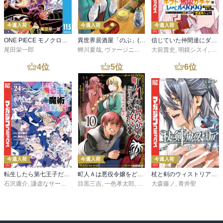
今週入荷
今週入荷
今週入荷
ONE PIECE モノクロ版 115
異世界居酒屋「のぶ」(22)
信じていた仲間達にダンジョン奥地で殺されかけたがギフト『無限ガチャ』でレベル９９９９の仲間達を手に入れて元パーティーメンバーと世界に復讐＆『ざまぁ！』します！（２３）
尾田栄一郎
蝉川夏哉
,
ヴァージニア二等兵
大前貴史
,
転
,
明鏡シスイ
,
ｔｅ
4
位
5
位
6
位
今週入荷
今週入荷
今週入荷
転生したら第七王子だったので、気ままに魔術を極めます（２４）
町人Ａは悪役令嬢をどうしても救いたい ～どぶと空と氷の姫君～１０【電子書店共通特典イラスト付】
杖と剣のウィストリア（１６）
石沢庸介
,
謙虚なサークル
,
メル。
目黒三吉
,
一色孝太郎
,
Parum
大森藤ノ
,
青井聖