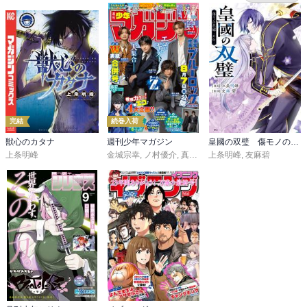
完結
続巻入荷
獣心のカタナ
週刊少年マガジン
皇國の双璧 傷モノの花嫁 外伝
上条明峰
金城宗幸
,
ノ村優介
,
真島ヒロ
上条明峰
,
宮島礼吏
,
友麻碧
,
新川直司
,
久