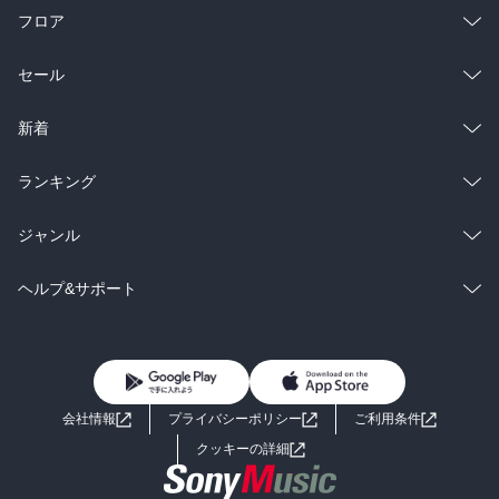
フロア
総合
コミック
セール
ラノベ
小説
総合
コミック
新着
雑誌・グラビア
ビジネス・実用
ラノベ
小説
総合
コミック
ランキング
BL・TL
雑誌・グラビア
ビジネス・実用
ラノベ
小説
総合
コミック
ジャンル
BL・TL
雑誌・グラビア
ビジネス・実用
ラノベ
小説
コミック
男性コミック
ヘルプ&サポート
BL・TL
雑誌・グラビア
ビジネス・実用
女性コミック
コミック誌
初めての方へ
ヘルプ
BL・TL
ライトノベル
男子向けラノベ
よくあるご質問
お問い合わせ
会社情報
プライバシーポリシー
ご利用条件
女子向けラノベ
小説
利用規約
クッキーの詳細
国内小説
海外小説