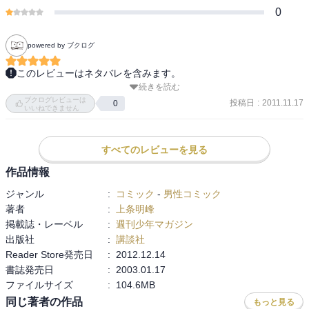
0
powered by ブクログ
このレビューはネタバレを含みます。
続きを読む
鎮明戦の後半戦

ブクログレビューは
投稿日
:
2011.11.17
0
いいねできません
狂っていうか無明神風流が強すぎる。

闘いの後には、ゆやの心・信念の強さがまたしても垣間見えるシー
すべてのレビューを見る
ンもあって良かった。

作品情報
ジャンル
:
コミック
-
男性コミック
そして、紅虎ＶＳ太白戦へ。
著者
:
上条明峰
掲載誌・レーベル
:
週刊少年マガジン
出版社
:
講談社
Reader Store発売日
:
2012.12.14
書誌発売日
:
2003.01.17
ファイルサイズ
:
104.6MB
同じ著者の作品
もっと見る