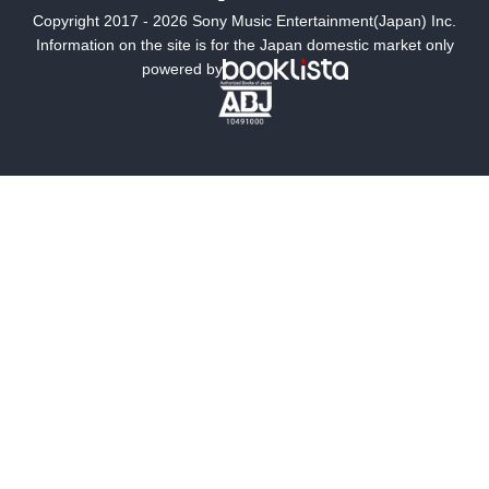
Copyright 2017 - 2026 Sony Music Entertainment(Japan) Inc.
ミステリー
SF
Information on the site is for the Japan domestic market only
powered by
歴史・時代小説
文学
雑誌
グラビア写真集
ボーイズラブ
ティーンズラブ
人文・思想・歴史
社会・政治・法律
ビジネス・経済
サイエンス・テクノロジー
コンピュータ・情報
くらし・家庭
料理・酒
ファッション・美容・ダイエット
ホビー&カルチャー
スポーツ・アウトドア