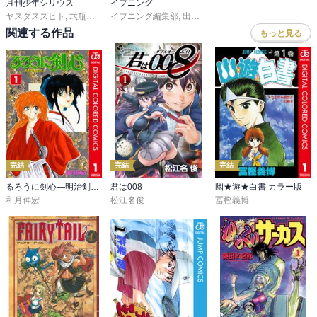
月刊少年シリウス
イブニング
ヤスダスズヒト
,
弐瓶勉
,
ＯＮＥ
イブニング編集部
,
あずま京太郎
,
,
出端祐大
ｂｏｓｅ
,
,
天樹征丸
園山ゆきの
,
さとうふみや
,
小菊路よう
,
,
関連する作品
もっと見る
完結
完結
完結
るろうに剣心―明治剣客浪漫譚― カラー版
君は008
幽★遊★白書 カラー版
和月伸宏
松江名俊
冨樫義博