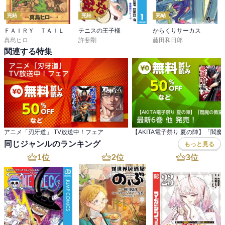
完結
完結
完結
ＦＡＩＲＹ ＴＡＩＬ
テニスの王子様
からくりサーカス
真島ヒロ
許斐剛
藤田和日郎
関連する特集
アニメ「刃牙道」 TV放送中！フェア
同じジャンルのランキング
もっと見る
1
位
2
位
3
位