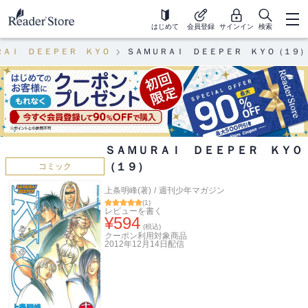
はじめて
会員登録
サインイン
検索
ＲＡＩ ＤＥＥＰＥＲ ＫＹＯ
ＳＡＭＵＲＡＩ ＤＥＥＰＥＲ ＫＹＯ（１９）
ＳＡＭＵＲＡＩ ＤＥＥＰＥＲ ＫＹＯ
（１９）
コミック
上条明峰(著)
/
週刊少年マガジン
(
1
)
レビューを書く
¥
594
(税込)
クーポン利用対象商品
2012年12月14日
配信